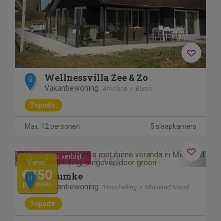
Wellnessvilla Zee & Zo
G
Vakantiewoning
Ameland
Buren
Topadv.
Max. 12 personen
5 slaapkamers
Previous
Next
Contactloos verblijf
Vanaf
€750
Duumke
H
per week
Vakantiewoning
Terschelling
Midsland Noord
Topadv.