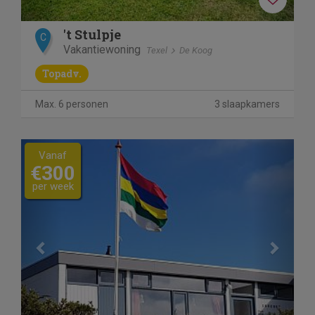
't Stulpje
C
Vakantiewoning
Texel
De Koog
Topadv.
Max. 6 personen
3 slaapkamers
Previous
Next
Vanaf
€300
per week