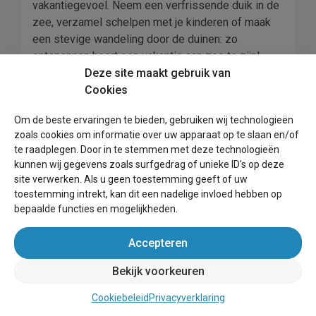
vakantiegevoel. Neem een verfrissende duik in de
zee, verzamel schelpen met je kinderen of maak
een stevige wandeling door de duinen: zo
ontspannen hoort een vakantie aan zee te zijn!
Deze site maakt gebruik van
Huisje aan de kust
Cookies
Het huren van een huisje aan de kust in Nederland
Om de beste ervaringen te bieden, gebruiken wij technologieën
zoals cookies om informatie over uw apparaat op te slaan en/of
kan een geweldige manier zijn om te genieten van
te raadplegen. Door in te stemmen met deze technologieën
een ontspannen vakantie. Er zijn tal van pittoreske
kunnen wij gegevens zoals surfgedrag of unieke ID's op deze
stadjes langs de kust die een prachtig uitzicht
site verwerken. Als u geen toestemming geeft of uw
bieden op de Noordzee en het omringende
toestemming intrekt, kan dit een nadelige invloed hebben op
landschap. De huisjes zijn er in alle soorten en
bepaalde functies en mogelijkheden.
maten, van gezellige eenkamerwoningen tot ruime
gezinswoningen met uitgestrekte buitenruimten.
Accepteren
Afhankelijk van uw budget en de gewenste
Bekijk voorkeuren
voorzieningen kunt u kiezen uit verschillende
opties, van rustiek tot moderne luxe.
Cookiebeleid
Privacyverklaring
De meeste huisjes zijn voorzien van