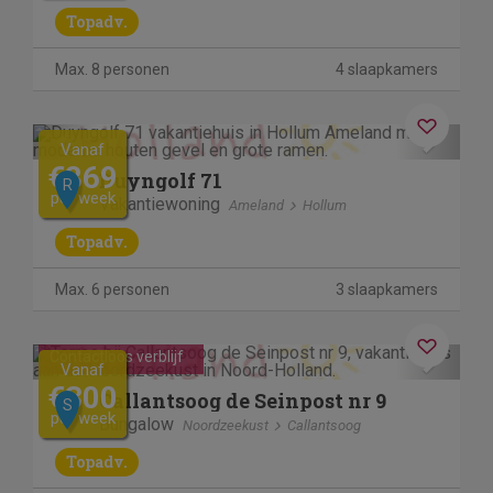
Topadv.
Max. 8 personen
4 slaapkamers
Previous
Next
Vanaf
€869
Duyngolf 71
R
per week
Vakantiewoning
Ameland
Hollum
Topadv.
Max. 6 personen
3 slaapkamers
Previous
Next
Contactloos verblijf
Vanaf
€300
Callantsoog de Seinpost nr 9
S
per week
Bungalow
Noordzeekust
Callantsoog
Topadv.