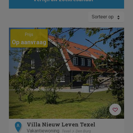
Sorteer op
Previous
Next
Prijs
Op aanvraag
Villa Nieuw Leven Texel
A
Vakantiewoning
Texel
Den Burg