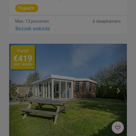
Topadv.
Max. 13 personen
6 slaapkamers
Bezoek website
Previous
Next
Vanaf
€419
per week