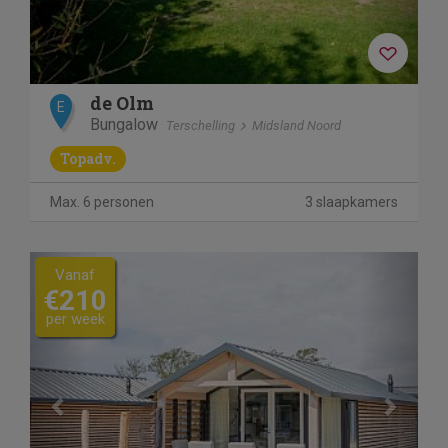
de Olm
E
Bungalow
Terschelling
Midsland Noord
Topadv.
Max. 6 personen
3 slaapkamers
Previous
Next
Vanaf
€210
per week