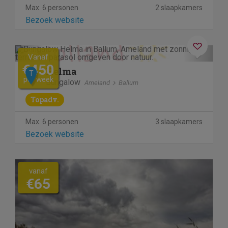
Max. 6 personen
2 slaapkamers
Bezoek website
Previous
Next
Vanaf
€450
Helma
T
per week
Bungalow
Ameland
Ballum
Topadv.
Max. 6 personen
3 slaapkamers
Bezoek website
vanaf
€65