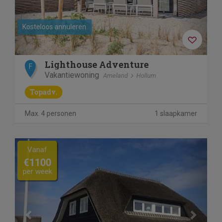
Kosteloos annuleren
Lighthouse Adventure
F
Vakantiewoning
Ameland
Hollum
Topadv.
Max. 4 personen
1 slaapkamer
Previous
Next
Vanaf
€1100
per week