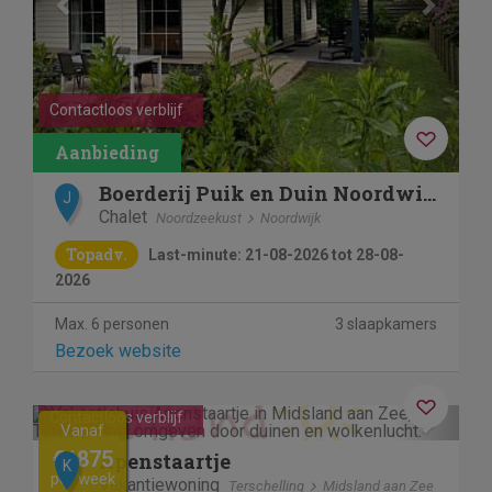
Contactloos verblijf
Boerderij Puik en Duin Noordwijk
J
Chalet
Noordzeekust
Noordwijk
Topadv.
Last-minute: 21-08-2026 tot 28-08-
2026
Max. 6 personen
3 slaapkamers
Bezoek website
Previous
Next
Contactloos verblijf
Vanaf
€1875
Apenstaartje
K
per week
Vakantiewoning
Terschelling
Midsland aan Zee