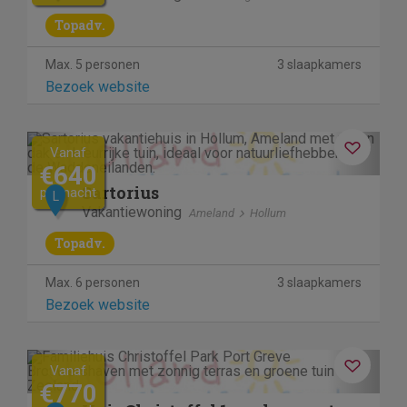
Topadv.
Max. 5 personen
3 slaapkamers
Bezoek website
Previous
Next
Vanaf
€640
Sartorius
per nacht
L
Vakantiewoning
Ameland
Hollum
Topadv.
Max. 6 personen
3 slaapkamers
Bezoek website
Previous
Next
Vanaf
€770