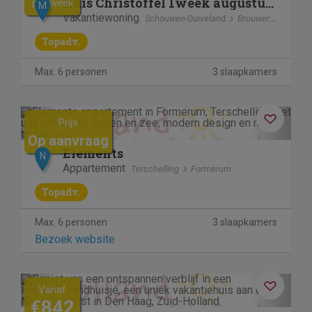
Huis Christoffel 1week augustus nog vrij
per week
M
Vakantiewoning
Schouwen-Duiveland
Brouwershaven
Topadv.
Max. 6 personen
3 slaapkamers
Previous
Next
Prijs
Op aanvraag
Elements
N
Appartement
Terschelling
Formerum
Topadv.
Max. 6 personen
3 slaapkamers
Bezoek website
Previous
Next
Vanaf
€842