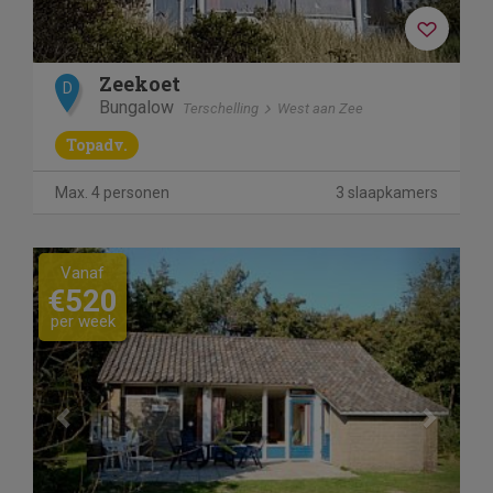
Zeekoet
D
Bungalow
Terschelling
West aan Zee
Topadv.
Max. 4 personen
3 slaapkamers
Previous
Next
Vanaf
€520
per week