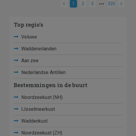
1
2
3
320
Top regio's
Veluwe
Waddeneilanden
Aan zee
Nederlandse Antillen
Bestemmingen in de buurt
Noordzeekust (NH)
IJsselmeerkust
Waddenkust
Noordzeekust (ZH)