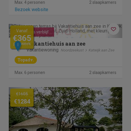
Max. 4 personen
2 slaapkamers
Bezoek website
Previous
Next
Vanaf
Contactloos verblijf
€365
Vakantiehuis aan zee
per week
I
Vakantiewoning
Noordzeekust
Katwijk aan Zee
Topadv.
Max. 6 personen
2 slaapkamers
Previous
Next
€1605
€1284