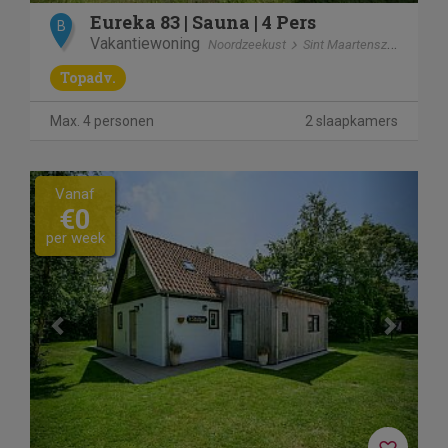
Eureka 83 | Sauna | 4 Pers
B
Vakantiewoning
Noordzeekust
Sint Maartenszee
Topadv.
Max. 4 personen
2 slaapkamers
Previous
Next
Vanaf
€0
per week