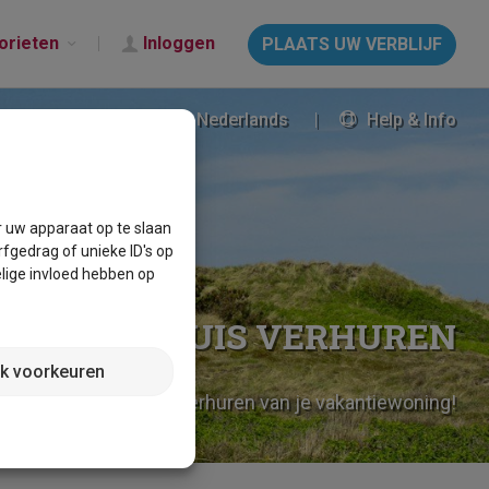
orieten
Inloggen
PLAATS UW VERBLIJF
Nederlands
Help & Info
r uw apparaat op te slaan
fgedrag of unieke ID's op
lige invloed hebben op
AKANTIEHUIS VERHUREN
jk voorkeuren
 voor het succesvol verhuren van je vakantiewoning!