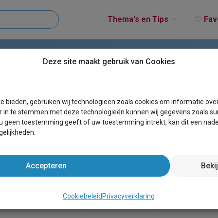
Thema's en Tips
Fav
Deze site maakt gebruik van Cookies
e bieden, gebruiken wij technologieën zoals cookies om informatie ove
r in te stemmen met deze technologieën kunnen wij gegevens zoals sur
 u geen toestemming geeft of uw toestemming intrekt, kan dit een nade
elijkheden.
V
Accepteren
Beki
De gouden regels
Cookiebeleid
Privacyverklaring