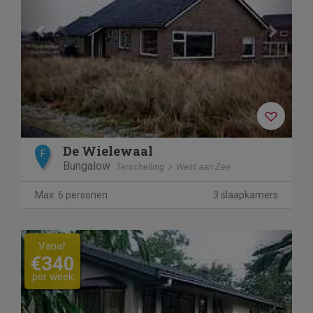
De Wielewaal
F
Bungalow
Terschelling
West aan Zee
Max. 6 personen
3 slaapkamers
Previous
Next
Vanaf
€340
per week