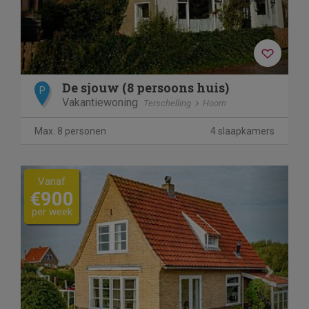
De sjouw (8 persoons huis)
P
Vakantiewoning
Terschelling
Hoorn
Max. 8 personen
4 slaapkamers
Previous
Next
Vanaf
€900
per week