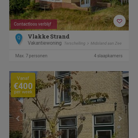
Contactloos verblijf
Vlakke Strand
Q
Vakantiewoning
Terschelling
Midsland aan Zee
Max. 7 personen
4 slaapkamers
Previous
Next
Vanaf
€400
per week