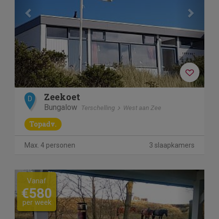
Zeekoet
D
Bungalow
Terschelling
West aan Zee
Topadv.
Max. 4 personen
3 slaapkamers
Previous
Next
Vanaf
€580
per week