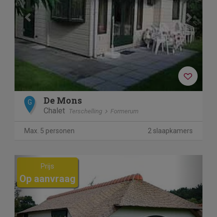
De Mons
G
Chalet
Terschelling
Formerum
Max. 5 personen
2 slaapkamers
Previous
Next
Prijs
Op aanvraag