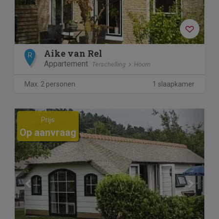
Aike van Rel
R
Appartement
Terschelling
Hoorn
Max. 2 personen
1 slaapkamer
Previous
Next
Prijs
Op aanvraag