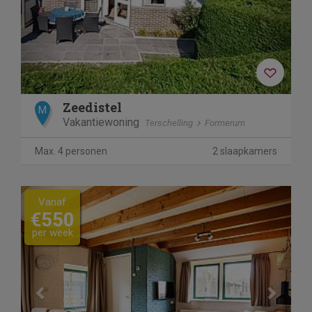
Zeedistel
M
Vakantiewoning
Terschelling
Formerum
Max. 4 personen
2 slaapkamers
Previous
Next
Vanaf
€550
per week