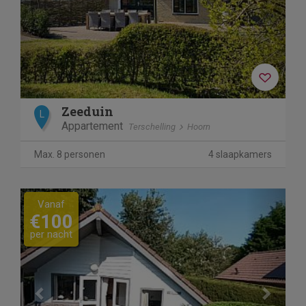
Zeeduin
L
Appartement
Terschelling
Hoorn
Max. 8 personen
4 slaapkamers
Previous
Next
Vanaf
€100
per nacht