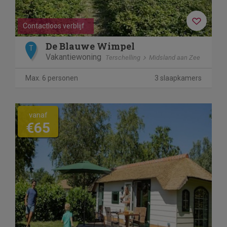
Contactloos verblijf
De Blauwe Wimpel
T
Vakantiewoning
Terschelling
Midsland aan Zee
Max. 6 personen
3 slaapkamers
vanaf
€65