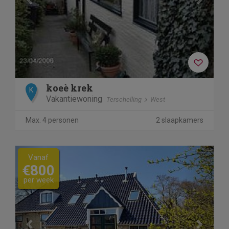
koeè krek
K
Vakantiewoning
Terschelling
West
Max. 4 personen
2 slaapkamers
Previous
Next
Vanaf
€800
per week