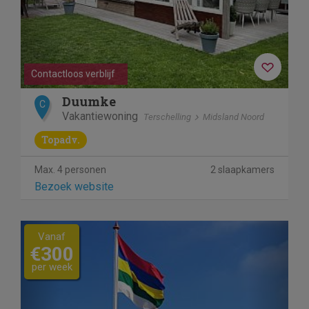
welverdiende vakantie!
Contactloos verblijf
Duumke
C
Vakantiewoning
Terschelling
Midsland Noord
Topadv.
Max. 4 personen
2 slaapkamers
Bezoek website
Previous
Next
Vanaf
€300
per week