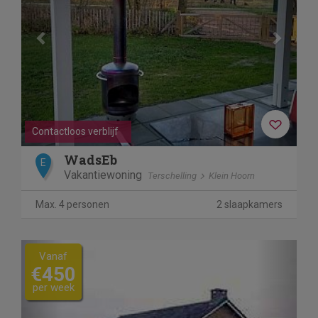
Contactloos verblijf
WadsEb
E
Vakantiewoning
Terschelling
Klein Hoorn
Max. 4 personen
2 slaapkamers
Previous
Next
Vanaf
€450
per week