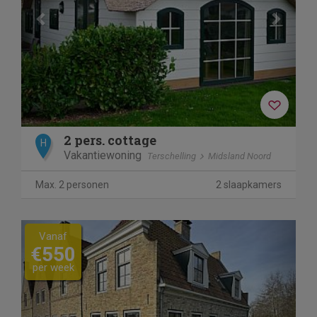
2 pers. cottage
H
Vakantiewoning
Terschelling
Midsland Noord
Max. 2 personen
2 slaapkamers
Previous
Next
Vanaf
€550
per week