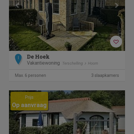
De Hoek
I
Vakantiewoning
Terschelling
Hoorn
Max. 6 personen
3 slaapkamers
Previous
Next
Prijs
Op aanvraag