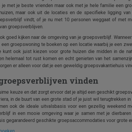
n je met je beste vrienden maar ook met je hele familie een gr
 huizen, maar ook uit de locaties en de specifieke ligging v
groepsverblijf vindt; of je nu met 10 personen weggaat of met 
van groepsverblijven.
ok goed kijken naar de omgeving van je groepsverblijf. Wannee
 een groepswoning te boeken op een locatie waarbij je een zwe
je kunt ook juist kiezen voor grote huizen die midden in de na
n helemaal tot rust komen en echt genieten van het samenzijn. 
j zorgen er alleen voor dat je een geweldig groepsvakantiehuis vindt
 groepsverblijven vinden
uime keuze en dat zorgt ervoor dat je altijd een geschikt groepsv
iviera, in de buurt van een grote stad of je juist wil terugtrekken 
men ook de ideale uitvalsbasis voor een gezellig weekend met
rblijf in een mooie omgeving waar je samen met je dierbaren ku
ehuis gegarandeerd geschikte groepsaccommodaties voor grote e
 boeken