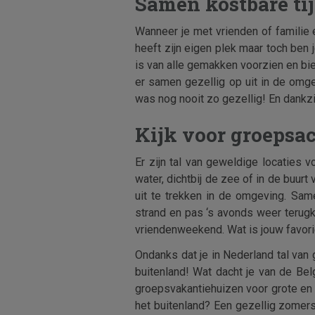
Samen kostbare ti
Wanneer je met vrienden of familie e
heeft zijn eigen plek maar toch ben 
is van alle gemakken voorzien en biedt
er samen gezellig op uit in de omg
was nog nooit zo gezellig! En dankzi
Kijk voor groepsa
Er zijn tal van geweldige locaties v
water, dichtbij de zee of in de buur
uit te trekken in de omgeving. Sa
strand en pas ‘s avonds weer terugke
vriendenweekend. Wat is jouw favor
Ondanks dat je in Nederland tal van 
buitenland! Wat dacht je van de Be
groepsvakantiehuizen voor grote en 
het buitenland? Een gezellig zomers