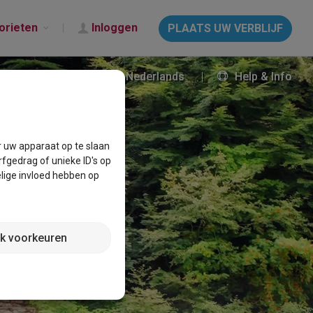
orieten
Inloggen
PLAATS UW VERBLIJF
Nederlands
Help & Info
r uw apparaat op te slaan
fgedrag of unieke ID's op
lige invloed hebben op
jk voorkeuren
EN