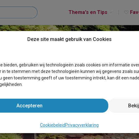
Thema's en Tips
Fav
Deze site maakt gebruik van Cookies
e bieden, gebruiken wij technologieën zoals cookies om informatie ove
r in te stemmen met deze technologieën kunnen wij gegevens zoals sur
 u geen toestemming geeft of uw toestemming intrekt, kan dit een nade
elijkheden.
Accepteren
Beki
EN GROEPSVERBLIJF BOEK
Cookiebeleid
Privacyverklaring