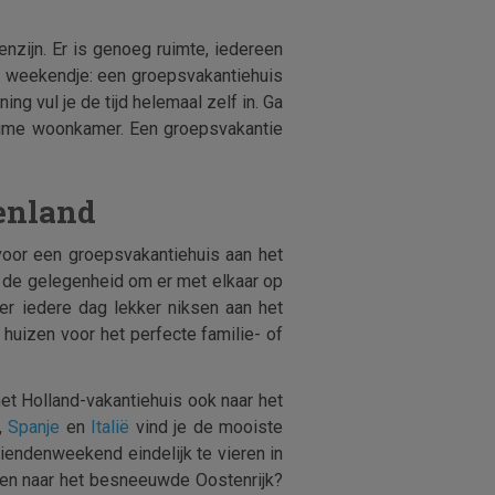
nzijn. Er is genoeg ruimte, iedereen
een weekendje: een groepsvakantiehuis
ing vul je de tijd helemaal zelf in. Ga
ruime woonkamer. Een groepsvakantie
enland
 voor een groepsvakantiehuis aan het
op de gelegenheid om er met elkaar op
r iedere dag lekker niksen aan het
 huizen voor het perfecte familie- of
met Holland-vakantiehuis ook naar het
,
Spanje
en
Italië
vind je de mooiste
iendenweekend eindelijk te vieren in
nden naar het besneeuwde Oostenrijk?