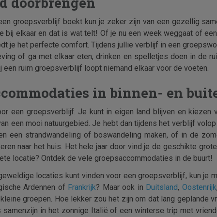
jd doorbrengen
en groepsverblijf boekt kun je zeker zijn van een gezellig same
je bij elkaar en dat is wat telt! Of je nu een week weggaat of 
 je het perfecte comfort. Tijdens jullie verblijf in een groepswon
eving of ga met elkaar eten, drinken en spelletjes doen in de 
j een ruim groepsverblijf loopt niemand elkaar voor de voeten.
ccommodaties in binnen- en buit
oor een groepsverblijf. Je kunt in eigen land blijven en kiezen
t van een mooi natuurgebied. Je hebt dan tijdens het verblijf vol
men een strandwandeling of boswandeling maken, of in de zome
ren naar het huis. Het hele jaar door vind je de geschikte grote
iete locatie? Ontdek de vele groepsaccommodaties in de buurt!
geweldige locaties kunt vinden voor een groepsverblijf, kun je 
lgische Ardennen of
Frankrijk
? Maar ook in
Duitsland
,
Oostenrijk
kleine groepen. Hoe lekker zou het zijn om dat lang geplande vr
 samenzijn in het zonnige Italië of een winterse trip met vrie