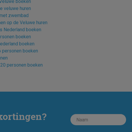
 Veluwe boeken
de veluwe huren
n met zwembad
nen op de Veluwe huren
rs Nederland boeken
ersonen boeken
Nederland boeken
 6 personen boeken
onen
g 20 personen boeken
kortingen?