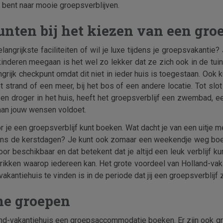
 bent naar mooie groepsverblijven.
punten bij het kiezen van een gr
langrijkste faciliteiten of wil je luxe tijdens je groepsvakanti
kinderen meegaan is het wel zo lekker dat ze zich ook in de tui
rijk checkpunt omdat dit niet in ieder huis is toegestaan. Ook ku
et strand of een meer, bij het bos of een andere locatie. Tot slot 
 en droger in het huis, heeft het groepsverblijf een zwembad, e
an jouw wensen voldoet.
r je een groepsverblijf kunt boeken. Wat dacht je van een uitje m
ens de kerstdagen? Je kunt ook zomaar een weekendje weg boek
or beschikbaar en dat betekent dat je altijd een leuk verblijf 
prikken waarop iedereen kan. Het grote voordeel van Holland-vak
akantiehuis te vinden is in de periode dat jij een groepsverblijf 
ne groepen
and-vakantiehuis een groepsaccommodatie boeken. Er zijn ook gro