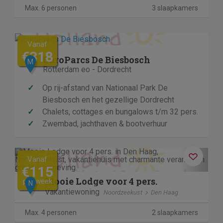
Max. 6 personen
3 slaapkamers
Vanaf
€318
EuroParcs De Biesbosch
M
Rotterdam eo - Dordrecht
✓
Op rij-afstand van Nationaal Park De
Biesbosch en het gezellige Dordrecht
✓
Chalets, cottages en bungalows t/m 32 pers.
✓
Zwembad, jachthaven & bootverhuur
Previous
Next
Vanaf
€115
Mooie Lodge voor 4 pers.
per week
N
Vakantiewoning
Noordzeekust
Den Haag
Max. 4 personen
2 slaapkamers