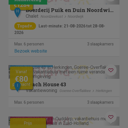
€1284
Boerderij Puik en Duin Noordwijk
H
Chalet
Noordzeekust
Noordwijk
Topadv.
Last-minute: 21-08-2026 tot 28-08-
2026
Max. 6 personen
3 slaapkamers
Bezoek website
Kosteloos annuleren
Previous
Next
Vanaf
€80
Beach House 43
per nacht
I
Vakantiewoning
Goeree-Overflakkee
Herkingen
Max. 6 personen
3 slaapkamers
Previous
Next
Contactloos verblijf
Prijs