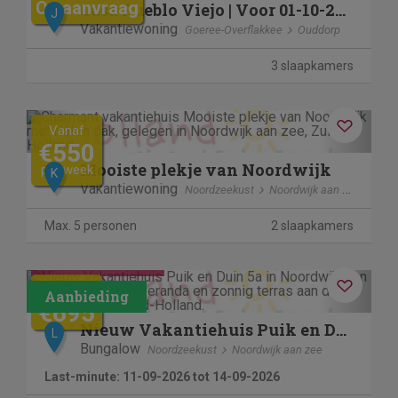
Op aanvraag
Casa Pueblo Viejo | Voor 01-10-22 Casa Noa Anna
J
Vakantiewoning
Goeree-Overflakkee
Ouddorp
3 slaapkamers
Previous
Next
Vanaf
€550
Mooiste plekje van Noordwijk
per week
K
Vakantiewoning
Noordzeekust
Noordwijk aan zee
Max. 5 personen
2 slaapkamers
Contactloos verblijf
Previous
Next
€799
€695
Nieuw Vakantiehuis Puik en Duin 5a
L
Bungalow
Noordzeekust
Noordwijk aan zee
Last-minute: 11-09-2026 tot 14-09-2026