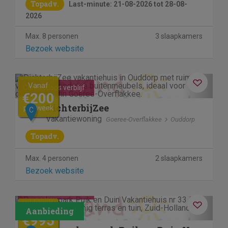
Topadv.
Last-minute: 21-08-2026 tot 28-08-
2026
Max. 8 personen
3 slaapkamers
Bezoek website
Previous
Next
Vanaf
Contactloos verblijf
€200
DichterbijZee
per week
C
Vakantiewoning
Goeree-Overflakkee
Ouddorp
Topadv.
Max. 4 personen
2 slaapkamers
Bezoek website
Contactloos verblijf
Previous
Next
€1260
€995