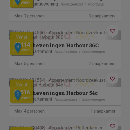
per week
Vakantiewoning
Noordzeekust
Noordwijk
Max. 7 personen
3 slaapkamers
Previous
Next
Vanaf
€2114
Scheveningen Harbour 36C
R
per week
Appartement
Noordzeekust
Scheveningen
Max. 5 personen
2 slaapkamers
Previous
Next
Vanaf
€1516
Scheveningen Harbour 54c
S
per week
Appartement
Noordzeekust
Scheveningen
Max. 4 personen
1 slaapkamer
Previous
Next