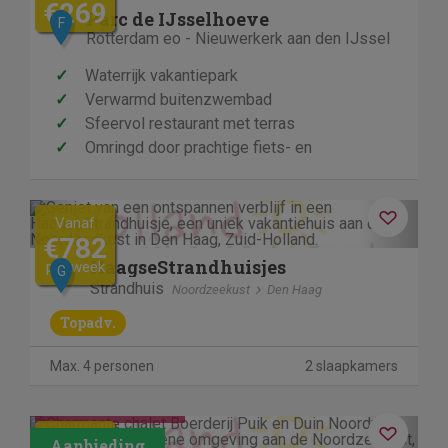
€269
Parc de IJsselhoeve
F
Rotterdam eo - Nieuwerkerk aan den IJssel
✓
Waterrijk vakantiepark
✓
Verwarmd buitenzwembad
✓
Sfeervol restaurant met terras
✓
Omringd door prachtige fiets- en
wandelroutes
Previous
Next
Vanaf
€782
HaagseStrandhuisjes
per week
G
Strandhuis
Noordzeekust
Den Haag
Topadv.
Max. 4 personen
2 slaapkamers
Contactloos verblijf
Previous
Next
€1605