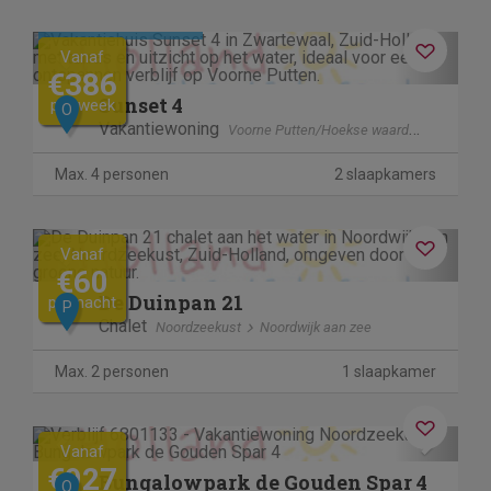
Kosteloos annuleren
Previous
Next
Vanaf
€386
Sunset 4
per week
O
Vakantiewoning
Voorne Putten/Hoekse waard
Zwartewa
Max. 4 personen
2 slaapkamers
Previous
Next
Vanaf
€60
De Duinpan 21
per nacht
P
Chalet
Noordzeekust
Noordwijk aan zee
Max. 2 personen
1 slaapkamer
Previous
Next
Vanaf
€927
Bungalowpark de Gouden Spar 4
Q