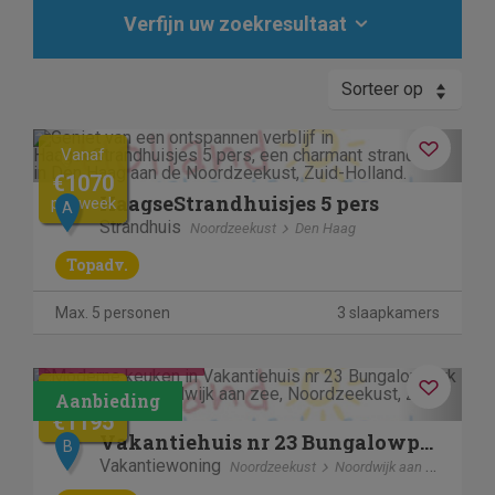
Verfijn uw zoekresultaat
Sorteer op
Previous
Next
Vanaf
€1070
HaagseStrandhuisjes 5 pers
per week
A
Strandhuis
Noordzeekust
Den Haag
Topadv.
Max. 5 personen
3 slaapkamers
Contactloos verblijf
Previous
Next
€1605
€1195
Vakantiehuis nr 23 Bungalowpark Puik en Duin
B
Vakantiewoning
Noordzeekust
Noordwijk aan zee