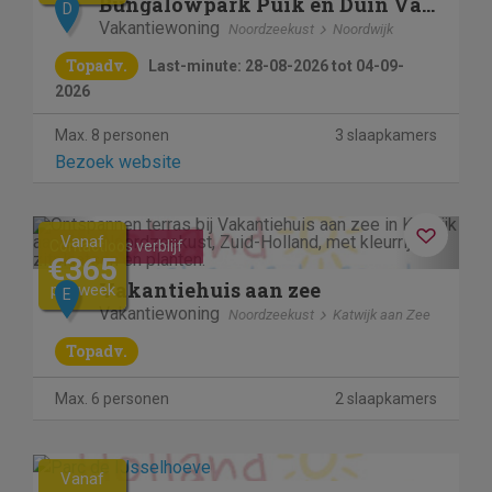
Bungalowpark Puik en Duin Vakantiehuis nr 33
D
Vakantiewoning
Noordzeekust
Noordwijk
Topadv.
Last-minute: 28-08-2026 tot 04-09-
2026
Max. 8 personen
3 slaapkamers
Bezoek website
Previous
Next
Vanaf
Contactloos verblijf
€365
Vakantiehuis aan zee
per week
E
Vakantiewoning
Noordzeekust
Katwijk aan Zee
Topadv.
Max. 6 personen
2 slaapkamers
Vanaf