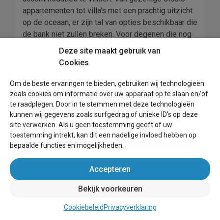
appartementen tot villa's met een prachtig uitzicht
op de oceaan, er zijn tal van opties beschikbaar die
de bank niet zullen breken. Voor degenen die nog
meer willen besparen, is Amsterdam rijk aan
Deze site maakt gebruik van
hostels en andere budgetvriendelijke
Cookies
verblijfsmogelijkheden. Bovendien hebben veel
steden in Zuid-Holland markten waar reizigers
Om de beste ervaringen te bieden, gebruiken wij technologieën
tegen lage prijzen boodschappen kunnen doen en
zoals cookies om informatie over uw apparaat op te slaan en/of
zelf kunnen koken in plaats van uit eten te gaan. Of
te raadplegen. Door in te stemmen met deze technologieën
kunnen wij gegevens zoals surfgedrag of unieke ID's op deze
u nu op zoek bent naar een luxe uitje of een
site verwerken. Als u geen toestemming geeft of uw
betaalbaar avontuur, er is voor elk wat wils in Zuid-
toestemming intrekt, kan dit een nadelige invloed hebben op
Holland! Langs de gehele kustlijn van Zuid-Holland
bepaalde functies en mogelijkheden.
vind u de mooiste vakantieparken, particuliere
huizen en andere accommodaties in de prachtige
Accepteren
badplaatsen.
Bekijk voorkeuren
Cookiebeleid
Privacyverklaring