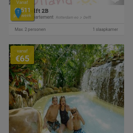
Vanaf
€1511
Delft 2B
T
per week
Appartement
Rotterdam eo
Delft
Max. 2 personen
1 slaapkamer
vanaf
€65