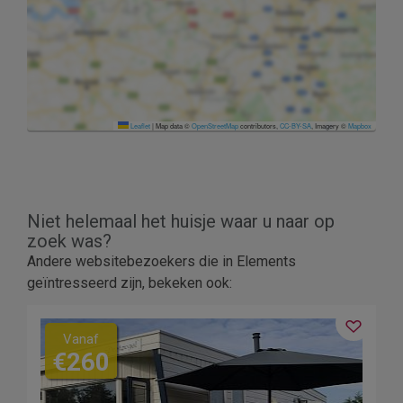
Leaflet
|
Map data ©
OpenStreetMap
contributors,
CC-BY-SA
, Imagery ©
Mapbox
Niet helemaal het huisje waar u naar op
zoek was?
Andere websitebezoekers die in Elements
geïntresseerd zijn, bekeken ook:
Vanaf
€260