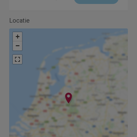
Locatie
+
−