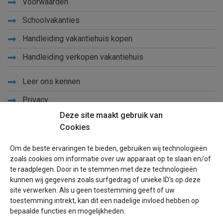
Voorwaarden
Schoolvakanties
Handleiding vakantiehuis kopen
Handleiding verkopen vakantiehuis
Leer ons kennen
Privacy
Deze site maakt gebruik van
Links
Cookies
Sitemap
Om de beste ervaringen te bieden, gebruiken wij technologieën
Blog
zoals cookies om informatie over uw apparaat op te slaan en/of
te raadplegen. Door in te stemmen met deze technologieën
Voor eigenaren
kunnen wij gegevens zoals surfgedrag of unieke ID's op deze
site verwerken. Als u geen toestemming geeft of uw
Een advertentie plaatsen
toestemming intrekt, kan dit een nadelige invloed hebben op
bepaalde functies en mogelijkheden.
Inloggen