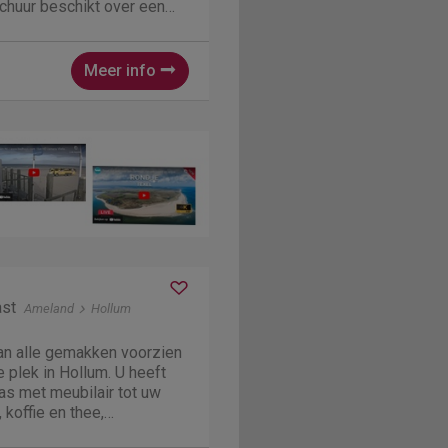
chuur beschikt over een
 keuken en 6 slaapkamers.
zeer ruim en beschikt over
grotere...
Meer info
ast
Ameland
Hollum
n alle gemakken voorzien
 plek in Hollum. U heeft
as met meubilair tot uw
 koffie en thee,
nos, smart TV en elektrisch