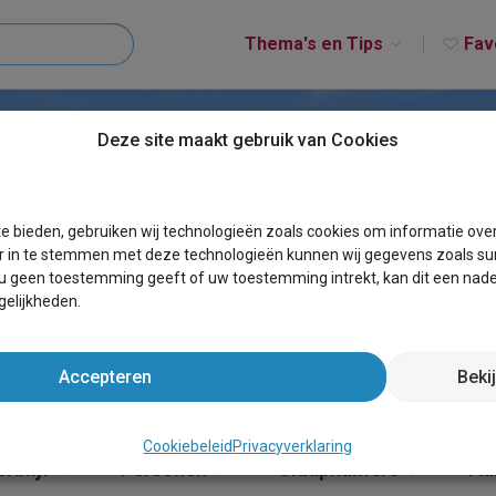
Thema's en Tips
Fav
Deze site maakt gebruik van Cookies
HOLLUM
e bieden, gebruiken wij technologieën zoals cookies om informatie ove
r in te stemmen met deze technologieën kunnen wij gegevens zoals sur
 u geen toestemming geeft of uw toestemming intrekt, kan dit een nade
elijkheden.
Accepteren
Beki
Cookiebeleid
Privacyverklaring
rblijf
Personen
Slaapkamers
Aa