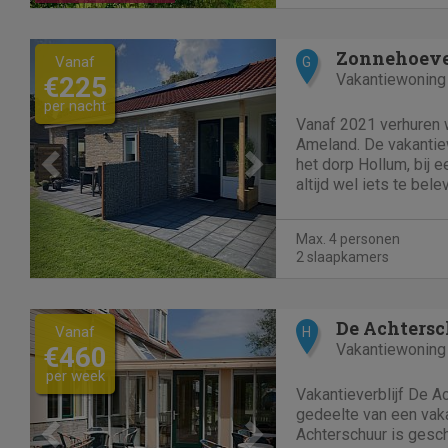
Previous
Next
Zonnehoev
Vanaf
G
Vakantiewoning
€225
per nacht
Vanaf 2021 verhuren 
Ameland. De vakantiewoningen zijn gelegen in
het dorp Hollum, bij 
altijd wel iets te bel
rust en ruimte ook be
Voor meer informatie 
Max. 4 personen
ons opnemen. Komt...
2 slaapkamers
Previous
Next
De Achters
Vanaf
H
Vakantiewoning
€460
per week
Vakantieverblijf De A
gedeelte van een vaka
Achterschuur is gesc