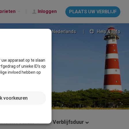
orieten
Inloggen
PLAATS UW VERBLIJF
Nederlands
Help & Info
r uw apparaat op te slaan
fgedrag of unieke ID's op
lige invloed hebben op
jk voorkeuren
nkomst datum
Verblijfsduur