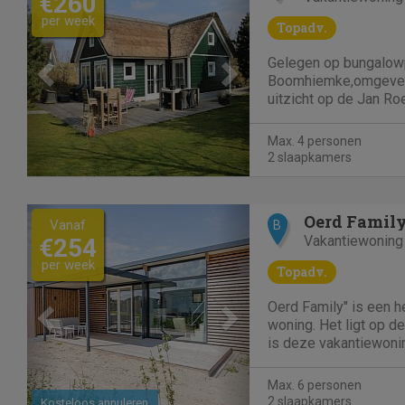
€260
per week
Topadv.
Gelegen op bungalow
Boomhiemke,omgeven 
uitzicht op de Jan Roepesheide l
26. Een 4-persoons st
gemakken voorzien. * 
Max. 4 personen
terras met lounge set
2 slaapkamers
bartafel met 4 hoge barkrukk
QLED...
Previous
Next
Oerd Famil
Vanaf
B
Vakantiewoning
€254
per week
Topadv.
Oerd Family" is een he
woning. Het ligt op 
is deze vakantiewoni
Zeker voor wat overig
Ameland betreft. Dit is een vakantieverblijf met 2
Max. 6 personen
slaapkamers. In totaa
2 slaapkamers
Kosteloos annuleren