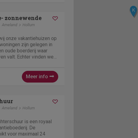
K
I
e- zonnewende
Ameland
Hollum
wij onze vakantiehuizen op
een oude boerderij waar
even valt. Echter vinden we
langrijk voor onze gasten.
mag u altijd contact met
Meer info
chuur
Ameland
Hollum
chterschuur is een royaal
ntieboederij. De
hikt voor maximaal 24