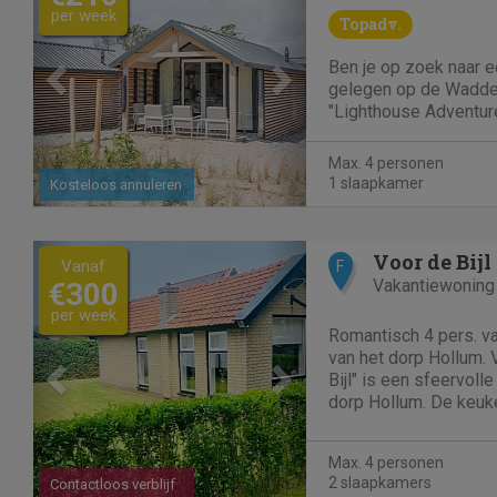
per week
Topadv.
Ben je op zoek naar 
gelegen op de Wadde
"Lighthouse Adventur
jou. De "Lighthouse Ad
accommodatie gelegen
Max. 4 personen
zijn. Deze accommodatie in Hollum beschikt
1 slaapkamer
Kosteloos annuleren
over 1 slaapkamers. H
Previous
Next
Voor de Bijl
Vanaf
F
Vakantiewoning
€300
per week
Romantisch 4 pers. v
van het dorp Hollum. 
Bijl" is een sfeervoll
dorp Hollum. De keuk
ingericht met o.a. ov
en koelkast met vries
Max. 4 personen
beide voorzien van 2..
2 slaapkamers
Contactloos verblijf