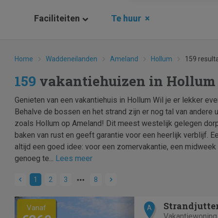
Faciliteiten
Te huur
×
Home
Waddeneilanden
Ameland
Hollum
159 result
159
vakantiehuizen in Hollum
Genieten van een vakantiehuis in Hollum Wil je er lekker eve
Behalve de bossen en het strand zijn er nog tal van andere
zoals Hollum op Ameland! Dit meest westelijk gelegen dor
baken van rust en geeft garantie voor een heerlijk verblijf. E
altijd een goed idee: voor een zomervakantie, een midweek 
genoeg te...
Lees meer
1
2
3
8
Previous
Next
Strandjutte
Vanaf
A
Vakantiewoning