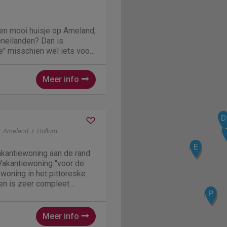
een mooi huisje op Ameland,
neilanden? Dan is
e" misschien wel iets voor
venture" is een fijne
 in Hollum om precies te
Meer info
ier kunnen dus...
D
Ameland
Hollum
B
E
akantiewoning aan de rand
Vakantiewoning "voor de
e woning in het pittoreske
en is zeer compleet
M
P
en, magnetron, vaatwasser
vak. Slaapkamers zijn,
.
Meer info