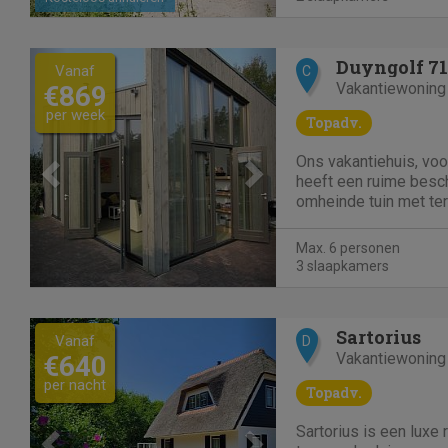
blijven...
Previous
Next
Duyngolf 71
Vanaf
C
Vakantiewoning
€869
per week
Topadv.
Ons vakantiehuis, vo
heeft een ruime besc
omheinde tuin met te
en is een riante villa
voor maximaal 6 pers
Max. 6 personen
aan de voet van de Hol
3 slaapkamers
centrum van Hollum.
Previous
Next
Sartorius
Vanaf
D
Vakantiewoning
€640
per nacht
Topadv.
Sartorius is een luxe