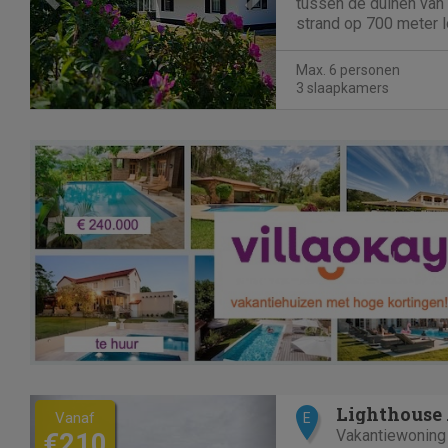
tussen de duinen van
strand op 700 meter 
het bos. De woning lig
recreatiepark Boomh
Max. 6 personen
restaurant en recepti
3 slaapkamers
slaapkamer voor twee
Previous
Next
Lighthouse
Vanaf
E
Vakantiewoning
€210