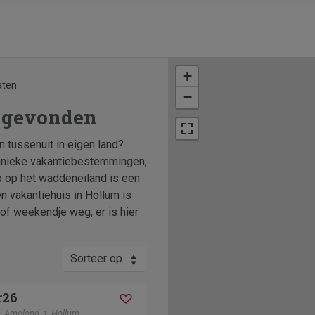
+
aten
−
 gevonden
n tussenuit in eigen land?
 unieke vakantiebestemmingen,
p op het waddeneiland is een
en vakantiehuis in Hollum is
of weekendje weg; er is hier
Sorteer op
r26
Ameland
Hollum