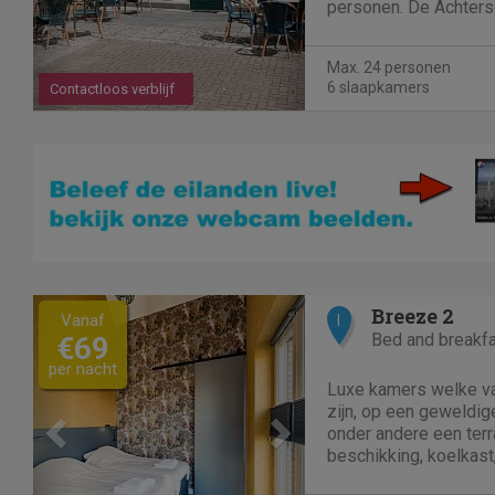
personen. De Achters
grote woonkamer met
Het woongedeelte is 
Max. 24 personen
voldoende ruimte voor 
6 slaapkamers
Contactloos verblijf
Previous
Next
Breeze 2
Vanaf
I
Bed and breakf
€69
per nacht
Luxe kamers welke va
zijn, op een geweldige
onder andere een terr
beschikking, koelkast,
serviesgoed, wifi, so