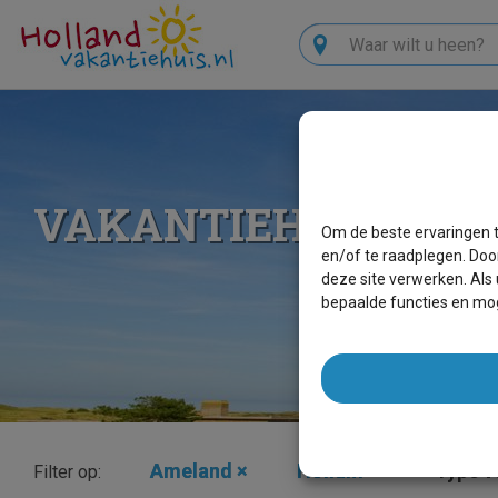
Zoeken
VAKANTIEHUIZEN 
Om de beste ervaringen t
en/of te raadplegen. Doo
deze site verwerken. Als
bepaalde functies en mog
Ameland
×
Hollum
×
Type ve
Filter op: