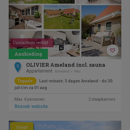
Contactloos verblijf
OLIVIER Ameland incl. sauna
G
Appartement
Ameland
Nes
Topadv.
Last-minute: 3 dagen Ameland - do 30
juli t/m za 01 aug
Max. 4 personen
2 slaapkamers
Bezoek website
Previous
Next
Vanaf