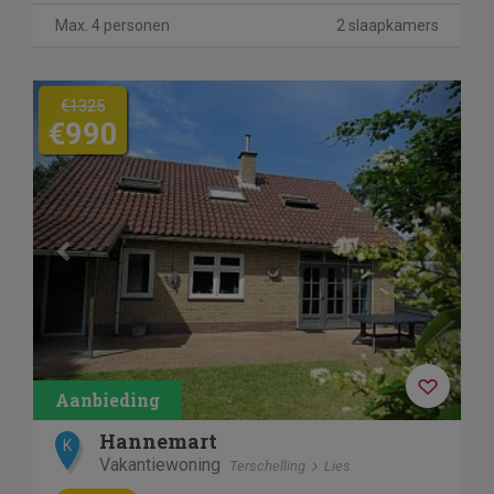
Max. 4 personen
2 slaapkamers
Previous
Next
€1325
€990
Hannemart
K
Vakantiewoning
Terschelling
Lies