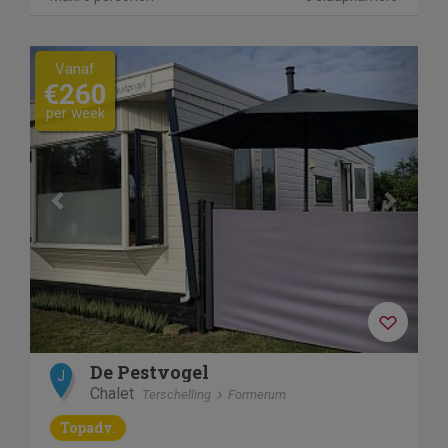
Previous
Next
Vanaf
€260
per week
De Pestvogel
J
Chalet
Terschelling
Formerum
Topadv.