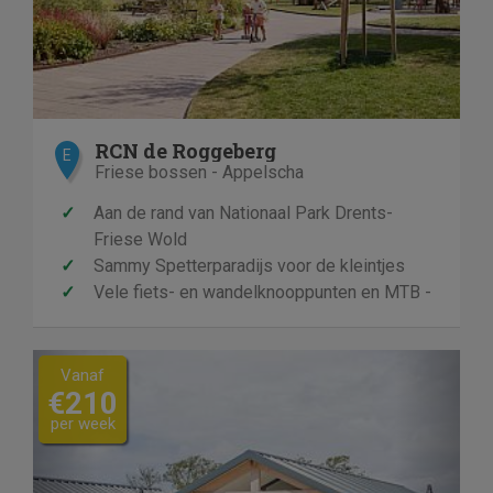
RCN de Roggeberg
E
Friese bossen - Appelscha
✓
Aan de rand van Nationaal Park Drents-
Friese Wold
✓
Sammy Spetterparadijs voor de kleintjes
✓
Vele fiets- en wandelknooppunten en MTB -
routes
Previous
Next
Vanaf
€210
per week