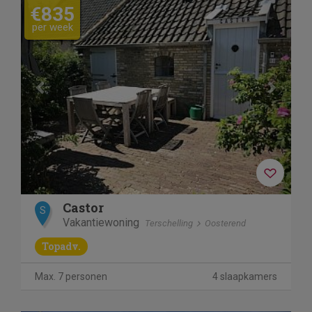
€835
per week
Castor
S
Vakantiewoning
Terschelling
Oosterend
Topadv.
Max. 7 personen
4 slaapkamers