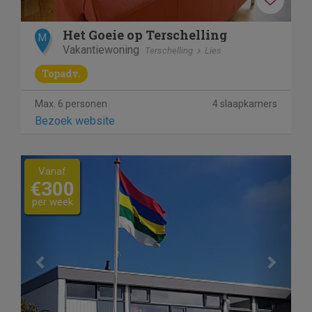
Het Goeie op Terschelling
M
Vakantiewoning
Terschelling
Lies
Topadv.
Max. 6 personen
4 slaapkamers
Bezoek website
Previous
Next
Vanaf
€300
per week