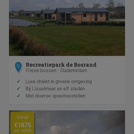
Recreatiepark de Bosrand
Q
Friese bossen - Oudemirdum
✓
Luxe chalet in groene omgeving
✓
Bij IJsselmeer en elf steden
✓
Met diverse speeltoestellen
Previous
Next
Vanaf
€1875
per week