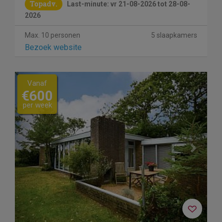
Topadv.
Last-minute: vr 21-08-2026 tot 28-08-
2026
Max. 10 personen
5 slaapkamers
Bezoek website
Previous
Next
Vanaf
€600
per week