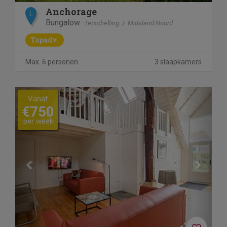
Anchorage
L
Bungalow
Terschelling
Midsland Noord
Topadv.
Max. 6 personen
3 slaapkamers
Previous
Next
Vanaf
€750
per week