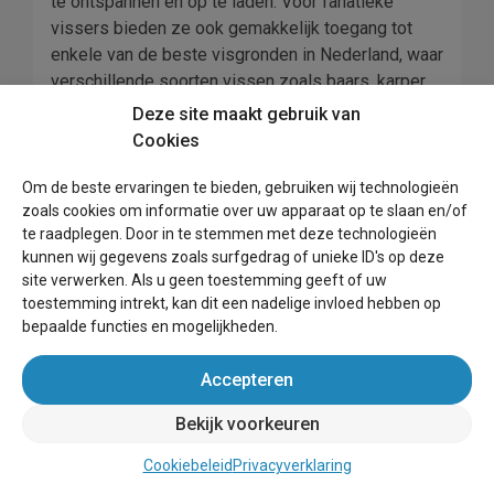
te ontspannen en op te laden. Voor fanatieke
vissers bieden ze ook gemakkelijk toegang tot
enkele van de beste visgronden in Nederland, waar
verschillende soorten vissen zoals baars, karper
en voorn. Als u zich avontuurlijk voelt, kunt u
Deze site maakt gebruik van
kajakken of zeilen vanuit uw vakantiehuis, zodat u
Cookies
de natuur op zijn best kunt verkennen. De
charmante stadjes en dorpjes in de buurt bieden tal
Om de beste ervaringen te bieden, gebruiken wij technologieën
zoals cookies om informatie over uw apparaat op te slaan en/of
van culturele attracties en talrijke restaurants met
te raadplegen. Door in te stemmen met deze technologieën
heerlijke regionale gerechten, bereid met verse
kunnen wij gegevens zoals surfgedrag of unieke ID's op deze
lokale ingrediënten. Er is zoveel te zien en te doen
site verwerken. Als u geen toestemming geeft of uw
dat u tijdens uw verblijf in een van deze bijzondere
toestemming intrekt, kan dit een nadelige invloed hebben op
vakantiehuizen aan het water in Friesland het leven
bepaalde functies en mogelijkheden.
van alledag snel vergeet!
Accepteren
Wat is er te doen in
Bekijk voorkeuren
Friesland?
Cookiebeleid
Privacyverklaring
Er is genoeg te doen in Friesland voor jong en oud!