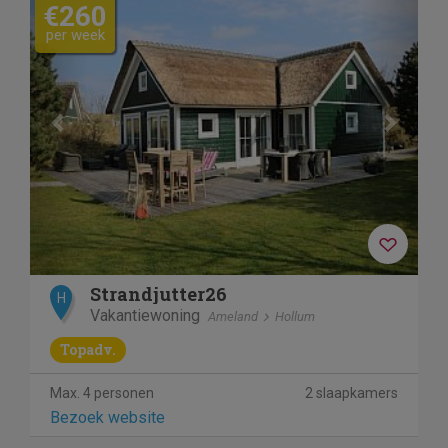
€260
per week
Strandjutter26
H
Vakantiewoning
Ameland
Hollum
Topadv.
Max. 4 personen
2 slaapkamers
Bezoek website