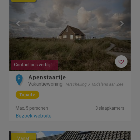
Contactloos verblijf
Apenstaartje
R
Vakantiewoning
Terschelling
Midsland aan Zee
Topadv.
Max. 5 personen
3 slaapkamers
Bezoek website
Previous
Next
Vanaf