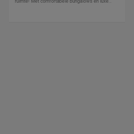
ruimte! Met comfortabele bungalows en luxe
villa's direct aan het water of in het bos. En niet
duur!