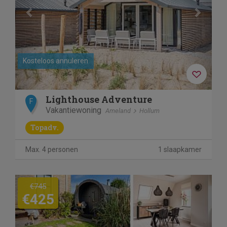
Kosteloos annuleren
Lighthouse Adventure
F
Vakantiewoning
Ameland
Hollum
Topadv.
Max. 4 personen
1 slaapkamer
Previous
Next
€745
€425