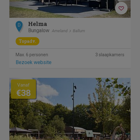
Helma
D
Bungalow
Ameland
Ballum
Topadv.
Max. 6 personen
3 slaapkamers
Bezoek website
Vanaf
€38