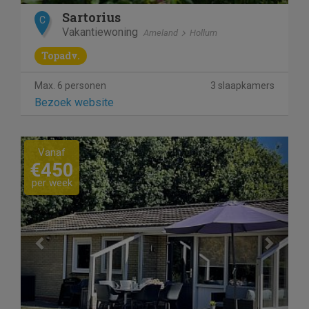
Sartorius
C
Vakantiewoning
Ameland
Hollum
Topadv.
Max. 6 personen
3 slaapkamers
Bezoek website
Previous
Next
Vanaf
€450
per week