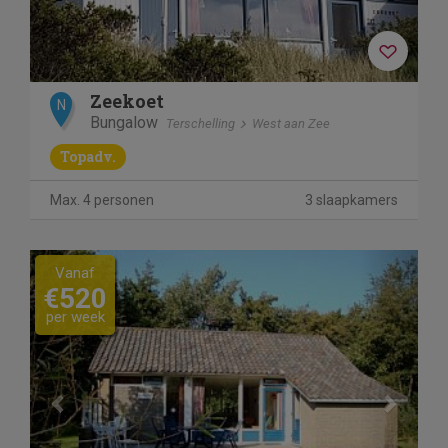
Zeekoet
N
Bungalow
Terschelling
West aan Zee
Topadv.
Max. 4 personen
3 slaapkamers
Previous
Next
Vanaf
€520
per week