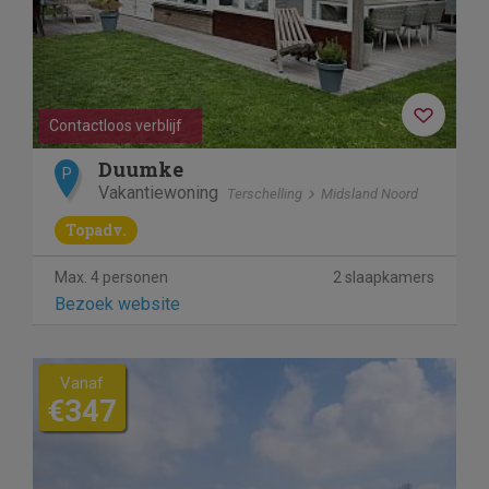
Contactloos verblijf
Duumke
P
Vakantiewoning
Terschelling
Midsland Noord
Topadv.
Max. 4 personen
2 slaapkamers
Bezoek website
Vanaf
€347