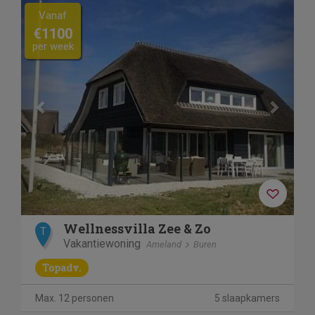
Previous
Next
Vanaf
€1100
per week
Wellnessvilla Zee & Zo
T
Vakantiewoning
Ameland
Buren
Topadv.
Max. 12 personen
5 slaapkamers