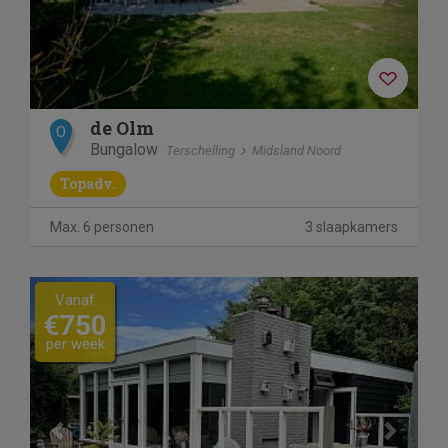
de Olm
O
Bungalow
Terschelling
Midsland Noord
Topadv.
Max. 6 personen
3 slaapkamers
Previous
Next
Vanaf
€750
per week