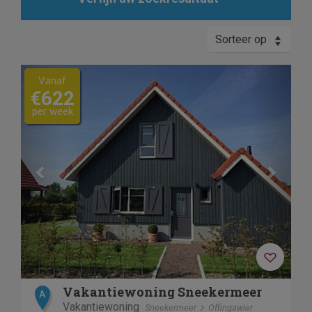
Sorteer op
Previous
Next
Vanaf
€622
per week
Vakantiewoning Sneekermeer
A
Vakantiewoning
Sneekermeer
Offingawier