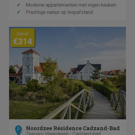
✓
Moderne appartementen met eigen keuken
✓
Prachtige natuur op loopafstand
Vanaf
€314
Noordzee Résidence Cadzand-Bad
P
Zeeuws-Vlaanderen - Cadzand-bad