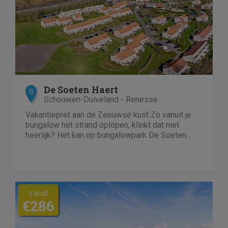
De Soeten Haert
S
Schouwen-Duiveland - Renesse
Vakantiepret aan de Zeeuwse kust Zo vanuit je
bungalow het strand oplopen, klinkt dat niet
heerlijk? Het kan op bungalowpark De Soeten
Haert. Op nog geen kilometer van het
Noordzeestrand beleef je...
Vanaf
€286