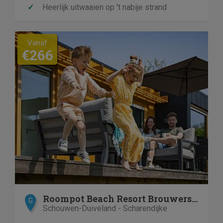
✓
Heerlijk uitwaaien op 't nabije strand
Vanaf
€266
Roompot Beach Resort Brouwersdam
G
Schouwen-Duiveland - Scharendijke