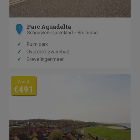
Parc Aquadelta
I
Schouwen-Duiveland - Bruinisse
✓
Ruim park
✓
Overdekt zwembad
✓
Grevelingenmeer
Vanaf
€491