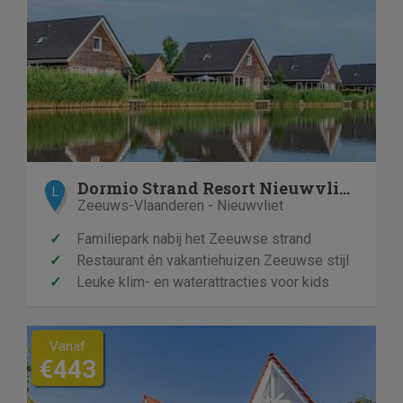
Dormio Strand Resort Nieuwvliet-Bad
L
Zeeuws-Vlaanderen - Nieuwvliet
✓
Familiepark nabij het Zeeuwse strand
✓
Restaurant én vakantiehuizen Zeeuwse stijl
✓
Leuke klim- en waterattracties voor kids
Vanaf
€443