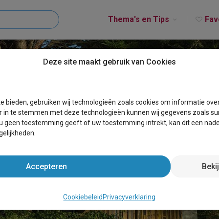
Thema's en Tips
Fav
Deze site maakt gebruik van Cookies
e bieden, gebruiken wij technologieën zoals cookies om informatie ove
r in te stemmen met deze technologieën kunnen wij gegevens zoals sur
 u geen toestemming geeft of uw toestemming intrekt, kan dit een nade
elijkheden.
Accepteren
Beki
IJZONDERE OVERNACHTING 
Cookiebeleid
Privacyverklaring