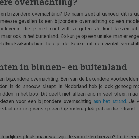
dere overnachting?
en bijzondere overnachting? De naam zegt al genoeg: dit is ge
e meeste gevallen is een bijzondere overnachting op een mooie
elevenis die je niet snel zult vergeten. Je kunt kiezen uit 
maar ook in het buitenland. Zo kun je op een unieke manier ergens
Holland-vakantiehuis heb je de keuze uit een aantal verschi
hten in binnen- en buitenland
een bijzondere overnachting. Een van de bekendere voorbeelden 
idden in de sneeuw slaapt. In Nederland heb je ook genoeg mo
midden in het bos. Dit geeft niet alleen enorm veel sfeer, maa
 kiezen voor een bijzondere overnachting
aan het strand
. Je 
s staat ook nog eens op een bijzondere plek: pal aan het strand.
s
tuurlijk erg leuk, maar wat zijn de voordelen hiervan? In de eers