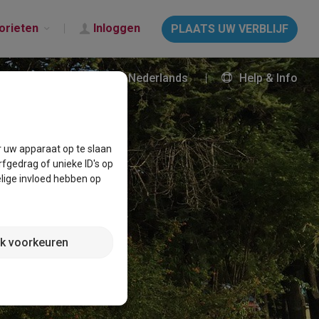
orieten
Inloggen
PLAATS UW VERBLIJF
Nederlands
Help & Info
r uw apparaat op te slaan
fgedrag of unieke ID's op
lige invloed hebben op
jk voorkeuren
BOEKEN