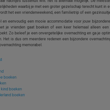
ar nachtjes tussenuit wilt: het is allemaal mogelijk. De meeste
lijkheden waarbij je met een groter gezelschap terecht kunt in 
wordt het een vriendenweekend, een familietrip of een gezinsuitj
nel en eenvoudig een mooie accommodatie voor jouw bijzondere
et je vrienden gaat boeken of een keer helemaal alleen een o
zoekt. Zo beleef je een onvergetelijke overnachting en ga je op
en. Het is dus om meerdere redenen een bijzondere overnachtin
overnachting memorabel.
nd
and
ee boeken
eken
 kind boeken
derland boeken