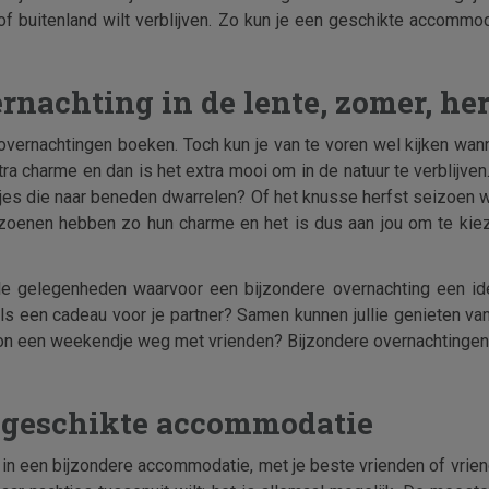
 of buitenland wilt verblijven. Zo kun je een geschikte accommo
rnachting in de lente, zomer, her
 overnachtingen boeken. Toch kun je van te voren wel kijken wan
charme en dan is het extra mooi om in de natuur te verblijven. 
jes die naar beneden dwarrelen? Of het knusse herfst seizoen 
zoenen hebben zo hun charme en het is dus aan jou om te kie
le gelegenheden waarvoor een bijzondere overnachting een ide
ls een cadeau voor je partner? Samen kunnen jullie genieten van
n een weekendje weg met vrienden? Bijzondere overnachtingen zi
en geschikte accommodatie
ven in een bijzondere accommodatie, met je beste vrienden of vri