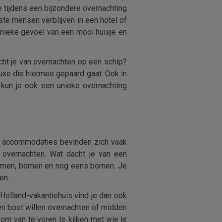
je tijdens een bijzondere overnachting
ste mensen verblijven in een hotel of
unieke gevoel van een mooi huisje en
cht je van overnachten op een schip?
luxe die hiermee gepaard gaat. Ook in
 kun je ook een unieke overnachting
eze accommodaties bevinden zich vaak
er overnachten. Wat dacht je van een
 bomen, bomen en nog eens bomen. Je
en.
 Holland-vakantiehuis vind je dan ook
en boot willen overnachten of midden
om van te voren te kijken met wie je