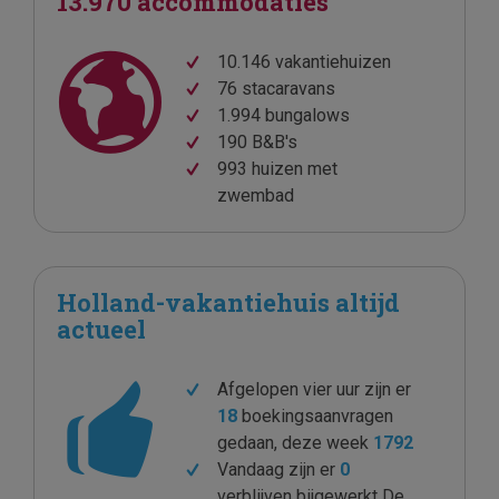
13.970 accommodaties
10.146 vakantiehuizen
76 stacaravans
1.994 bungalows
190 B&B's
993 huizen met
zwembad
Holland-vakantiehuis altijd
actueel
Afgelopen vier uur zijn er
18
boekingsaanvragen
gedaan, deze week
1792
Vandaag zijn er
0
verblijven bijgewerkt De