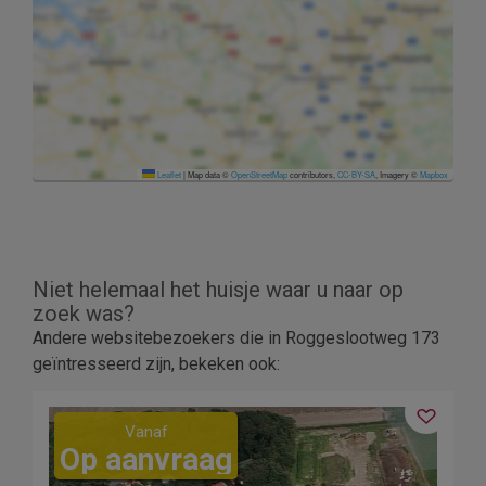
Leaflet
|
Map data ©
OpenStreetMap
contributors,
CC-BY-SA
, Imagery ©
Mapbox
Niet helemaal het huisje waar u naar op
zoek was?
Andere websitebezoekers die in Roggeslootweg 173
geïntresseerd zijn, bekeken ook:
2
Vanaf
Op aanvraag
3