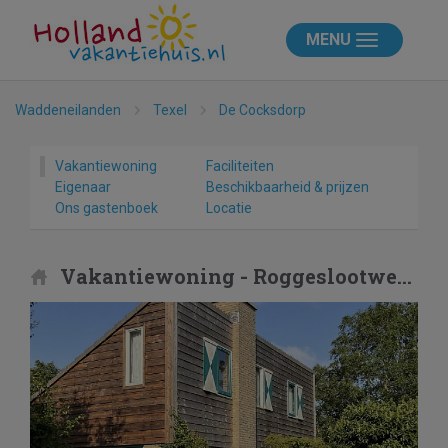
MENU
Waddeneilanden
Texel
De Cocksdorp
Vakantiewoning
Faciliteiten
Eigenaar
Beschikbaarheid & prijzen
Ons gastenboek
Locatie
Vakantiewoning - Roggeslootweg 173