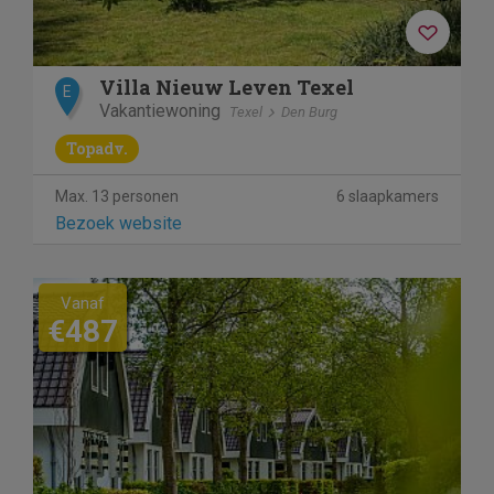
Villa Nieuw Leven Texel
E
Vakantiewoning
Texel
Den Burg
Topadv.
Max. 13 personen
6 slaapkamers
Bezoek website
Vanaf
€487