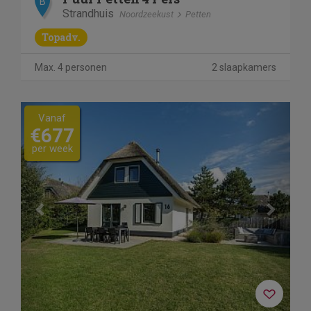
B
Strandhuis
Noordzeekust
Petten
Topadv.
Max. 4 personen
2 slaapkamers
Previous
Next
Vanaf
€677
per week