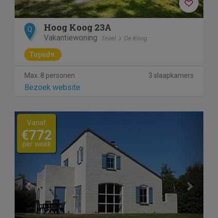
Hoog Koog 23A
Q
Vakantiewoning
Texel
De Koog
Topadv.
Max. 8 personen
3 slaapkamers
Bezoek website
Previous
Next
Vanaf
€772
per week