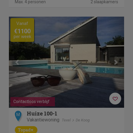
Max. 4 personen
2 slaapkamers
Previous
Next
Vanaf
€1100
per week
Contactloos verblijf
Huize 100-1
M
Vakantiewoning
Texel
De Koog
Topadv.