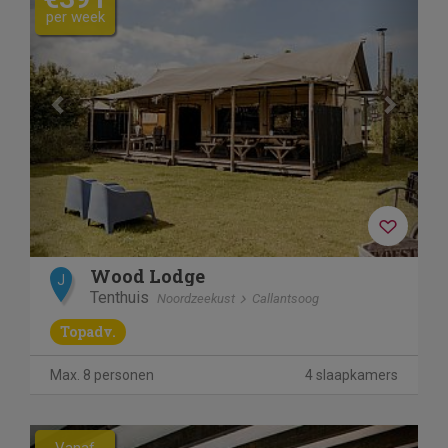
per week
Wood Lodge
J
Tenthuis
Noordzeekust
Callantsoog
Topadv.
Max. 8 personen
4 slaapkamers
Previous
Next