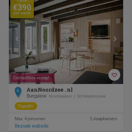
Vanaf
€390
per week
Contactloos verblijf
AanNoordzee . nl
K
Bungalow
Noordzeekust
Sint Maartenszee
Topadv.
Max. 4 personen
2 slaapkamers
Bezoek website