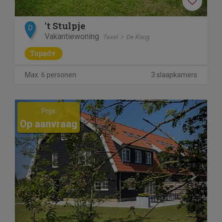
't Stulpje
D
Vakantiewoning
Texel
De Koog
Topadv.
Max. 6 personen
3 slaapkamers
Previous
Next
Prijs
Op aanvraag