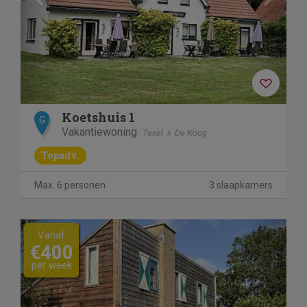
Koetshuis 1
G
Vakantiewoning
Texel
De Koog
Topadv.
Max. 6 personen
3 slaapkamers
Previous
Next
Vanaf
€400
per week