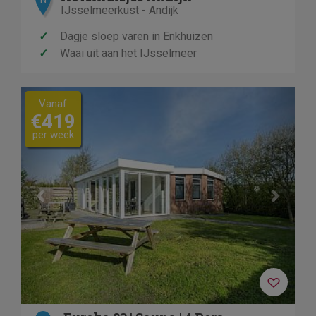
IJsselmeerkust - Andijk
✓
Dagje sloep varen in Enkhuizen
✓
Waai uit aan het IJsselmeer
Previous
Next
Vanaf
€419
per week