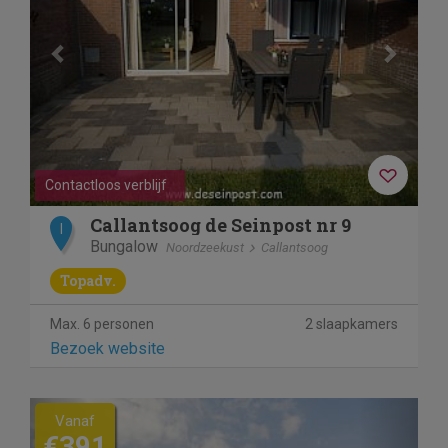
Contactloos verblijf
Callantsoog de Seinpost nr 9
I
Bungalow
Noordzeekust
Callantsoog
Topadv.
Max. 6 personen
2 slaapkamers
Bezoek website
Previous
Next
Vanaf
€391