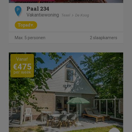
Paal 234
P
Vakantiewoning
Texel
De Koog
Topadv.
Max. 5 personen
2 slaapkamers
Previous
Next
Vanaf
€475
per week