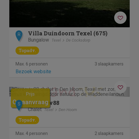
Villa Duindoorn Texel (675)
R
Bungalow
Texel
De Cocksdorp
Topadv.
Max. 6 personen
3 slaapkamers
Bezoek website
Previous
Next
Prijs
Op aanvraag
Spreeuw88
S
Chalet
Texel
Den Hoorn
Topadv.
Max. 4 personen
2 slaapkamers