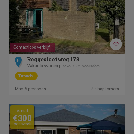
Contactloos verblijf
Roggeslootweg 173
H
Vakantiewoning
Texel
De Cocksdorp
Topadv.
Max. 5 personen
3 slaapkamers
Previous
Next
Vanaf
€300
per week