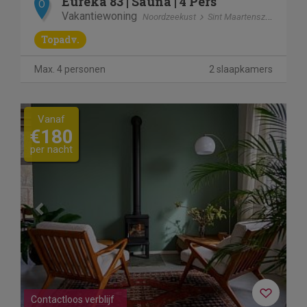
Eureka 83 | Sauna | 4 Pers
O
Vakantiewoning
Noordzeekust
Sint Maartenszee
Topadv.
Max. 4 personen
2 slaapkamers
Previous
Next
Vanaf
€180
per nacht
Contactloos verblijf