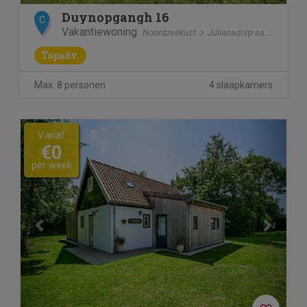
Duynopgangh 16
C
Vakantiewoning
Noordzeekust
Julianadorp aan Zee
Topadv.
Max. 8 personen
4 slaapkamers
Previous
Next
Vanaf
€0
per week