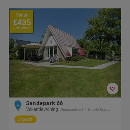
Previous
Next
Vanaf
€435
per week
Sandepark 66
L
Vakantiewoning
Noordzeekust
Groote Keeten
Topadv.