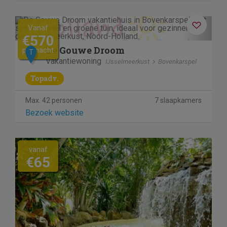
Previous
Next
Vanaf
€570
De Gouwe Droom
per nacht
T
Vakantiewoning
IJsselmeerkust
Bovenkarspel
Topadv.
Max. 42 personen
7 slaapkamers
Bezoek website
vanaf
€65