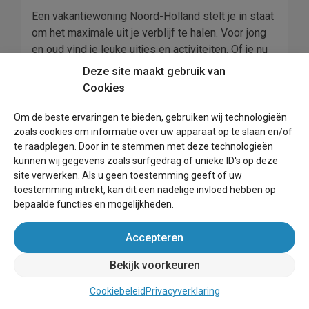
Een vakantiewoning Noord-Holland stelt je in staat
om het maximale uit je verblijf te halen. Voor jong
en oud vind je leuke uitjes en activiteiten. Of je nu
vooral actief wilt zijn of juist wilt gaan ontspannen:
Deze site maakt gebruik van
Noord-Holland is een veelzijdige provincie met
Cookies
voor ieder wat wils. Van musea en mooie steden
tot natuurgebieden die rust ademen. Ontdek
Om de beste ervaringen te bieden, gebruiken wij technologieën
Noord-Holland tijdens jouw volgende vakantie.
zoals cookies om informatie over uw apparaat op te slaan en/of
te raadplegen. Door in te stemmen met deze technologieën
Huisje boeken Noord-
kunnen wij gegevens zoals surfgedrag of unieke ID's op deze
site verwerken. Als u geen toestemming geeft of uw
Holland
toestemming intrekt, kan dit een nadelige invloed hebben op
bepaalde functies en mogelijkheden.
Op vakantie met hond
of een huisje boeken Noord-
Holland met je kinderen? Het aanbod van verblijven
Accepteren
is ruim, waardoor je altijd vindt waar je naar op
zoek bent. Van luxe villa waar het je aan niets zal
Bekijk voorkeuren
ontbreken tot knus natuurhuisje waar je even
Cookiebeleid
Privacyverklaring
helemaal back to basics gaat: jij bepaalt waar je