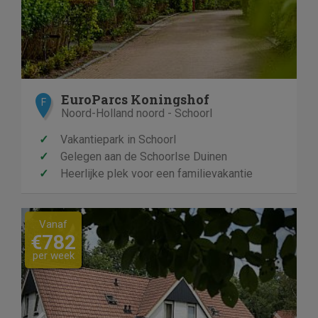
EuroParcs Koningshof
F
Noord-Holland noord - Schoorl
✓
Vakantiepark in Schoorl
✓
Gelegen aan de Schoorlse Duinen
✓
Heerlijke plek voor een familievakantie
Previous
Next
Vanaf
€782
per week