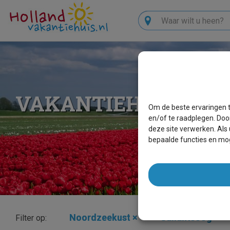
Zoeken
VAKANTIEHUIZEN 
Om de beste ervaringen t
en/of te raadplegen. Doo
deze site verwerken. Als
bepaalde functies en mog
Noordzeekust
×
Callantsoog
×
Filter op: