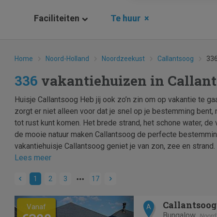
Faciliteiten
Te huur
×
Home
Noord-Holland
Noordzeekust
Callantsoog
336
336
vakantiehuizen in Callan
Huisje Callantsoog Heb jij ook zo’n zin om op vakantie te g
zorgt er niet alleen voor dat je snel op je bestemming bent,
tot rust kunt komen. Het brede strand, het schone water, de v
de mooie natuur maken Callantsoog de perfecte bestemming 
vakantiehuisje Callantsoog geniet je van zon, zee en strand.
Lees meer
1
2
3
17
Previous
Next
Callantsoog 
Vanaf
A
Bungalow
Noord