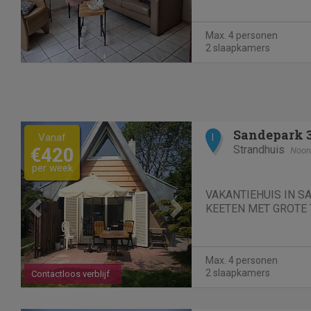
Max. 4 personen
2 slaapkamers
Previous
Next
Sandepark 
Vanaf
I
Strandhuis
€420
Noor
per week
VAKANTIEHUIS IN S
KEETEN MET GROTE 
Max. 4 personen
2 slaapkamers
Contactloos verblijf