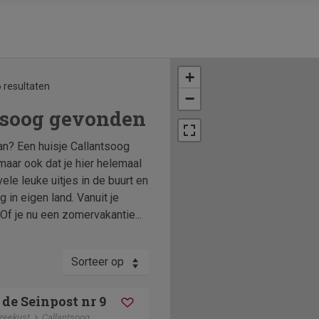
+
 resultaten
−
tsoog gevonden
aan? Een huisje Callantsoog
 maar ook dat je hier helemaal
ele leuke uitjes in de buurt en
in eigen land. Vanuit je
 Of je nu een zomervakantie...
Sorteer op
de Seinpost nr 9
zeekust
Callantsoog