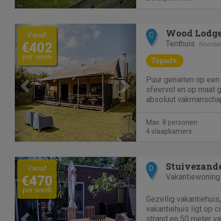
vakantiehuisjes. De b
Previous
Next
Wood Lodg
Vanaf
C
Tenthuis
€402
Noordz
per week
Topadv.
Puur genieten op een 
sfeervol en op maat
absoluut vakmanscha
Wood lodge heeft een
keukenblok welke vas
Max. 8 personen
houten eettafel. Dit g
4 slaapkamers
tijdens het koken. De
Previous
Next
Stuivezand
Vanaf
D
Vakantiewoning
€470
per week
Gezellig vakantiehuis
vakantiehuis ligt op c
strand en 50 meter va