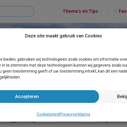
Thema's en Tips
Fav
Deze site maakt gebruik van Cookies
CALLANTSOOG
e bieden, gebruiken wij technologieën zoals cookies om informatie ove
r in te stemmen met deze technologieën kunnen wij gegevens zoals sur
 u geen toestemming geeft of uw toestemming intrekt, kan dit een nade
elijkheden.
Accepteren
Beki
Cookiebeleid
Privacyverklaring
Type verblijf
Personen
Slaapkamers