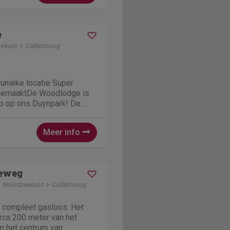
ungalows 6...
e
eekust
Callantsoog
unieke locatie Super
 gemaaktDe Woodlodge is
p op ons Duynpark! De
 bijzonder handig
t zit aan de robuuste
Meer info
eeft optimale gezelligheid
 keuken is compleet i
eweg
Noordzeekust
Callantsoog
, compleet gasloos. Het
irca 200 meter van het
n het centrum van