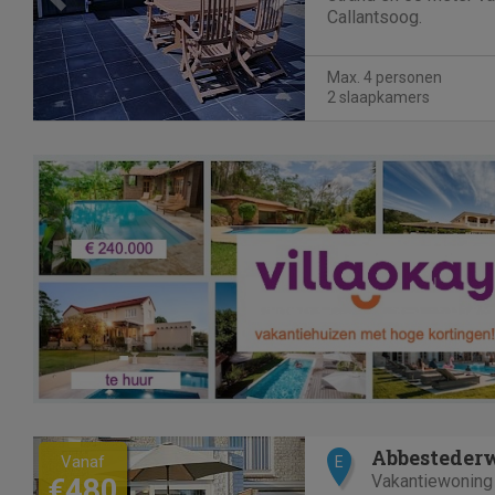
Callantsoog.
Max. 4 personen
2 slaapkamers
Previous
Next
Abbesteder
Vanaf
E
Vakantiewoning
€480