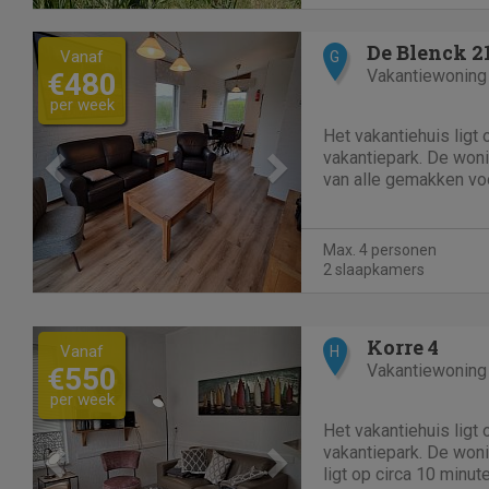
Previous
Next
De Blenck 2
Vanaf
G
Vakantiewoning
€480
per week
Het vakantiehuis ligt op een kindvriendelijk
vakantiepark. De woni
van alle gemakken vo
Max. 4 personen
2 slaapkamers
Previous
Next
Korre 4
Vanaf
H
Vakantiewoning
€550
per week
Het vakantiehuis ligt op een kleinschalig
vakantiepark. De woni
ligt op circa 10 minut