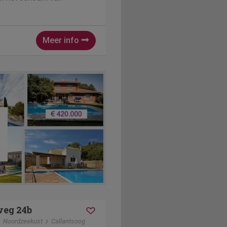
Meer info
weg 24b
Noordzeekust
Callantsoog