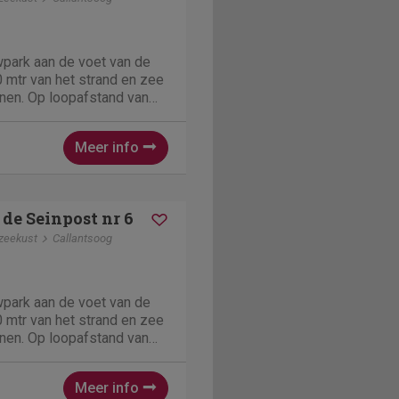
wpark aan de voet van de
 mtr van het strand en zee
inen. Op loopafstand van
 van Callantsoog waar elke
ijn. Per huisje max 2
Meer info
j verhuren 2
ungalows 6...
 de Seinpost nr 6
zeekust
Callantsoog
wpark aan de voet van de
 mtr van het strand en zee
inen. Op loopafstand van
 van Callantsoog waar elke
ijn. Per huisje max 2
Meer info
j verhuren 2