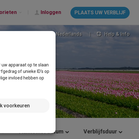
orieten
Inloggen
PLAATS UW VERBLIJF
Nederlands
Help & Info
r uw apparaat op te slaan
fgedrag of unieke ID's op
lige invloed hebben op
jk voorkeuren
Aankomst datum
Verblijfsduur