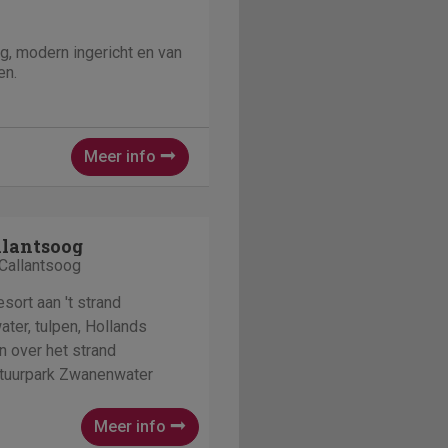
g, modern ingericht en van
en.
Meer info
lantsoog
Callantsoog
resort aan 't strand
ter, tulpen, Hollands
n over het strand
atuurpark Zwanenwater
Meer info