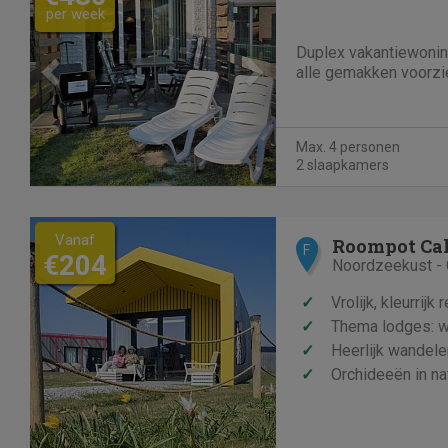
per week
Duplex vakantiewonin
alle gemakken voorzi
Max. 4 personen
2 slaapkamers
Vanaf
Roompot Cal
F
€204
Noordzeekust - 
✓
Vrolijk, kleurrijk 
✓
Thema lodges: wa
✓
Heerlijk wandele
✓
Orchideeën in n