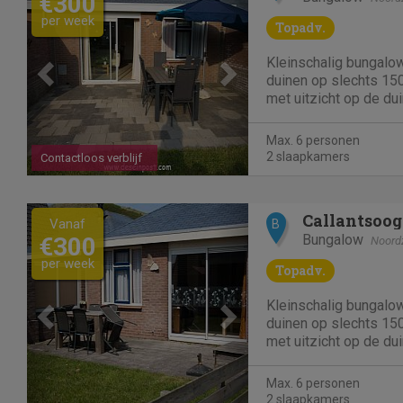
€300
per week
Topadv.
Kleinschalig bungalo
duinen op slechts 150
met uitzicht op de du
het gezellige centrum
dag de winkels open z
Max. 6 personen
honden toegestaan. Wi
2 slaapkamers
Contactloos verblijf
vakantiehuisjes. De b
Previous
Next
Callantsoog
Vanaf
B
Bungalow
€300
Noord
per week
Topadv.
Kleinschalig bungalo
duinen op slechts 150
met uitzicht op de du
het gezellige centrum
dag de winkels open z
Max. 6 personen
honden toegestaan. Wi
2 slaapkamers