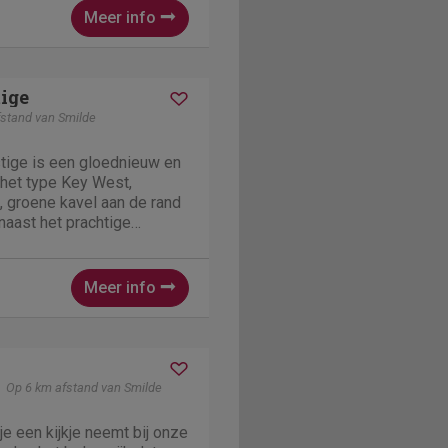
Meer info
tige
stand van Smilde
ige is een gloednieuw en
 het type Key West,
 groene kavel aan de rand
naast het prachtige
Friese Wold. Dit stijlvolle
or maximaal 6 personen en
natie...
Meer info
Op 6 km afstand van Smilde
e een kijkje neemt bij onze