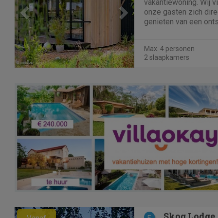
vakantiewoning. Wij vi
onze gasten zich dire
genieten van een ont
verblijf.Onze nieuwe 
zorg en aandacht inge
Max. 4 personen
voorzien. De woning...
2 slaapkamers
Previous
Next
Skog Lodge
Vanaf
E