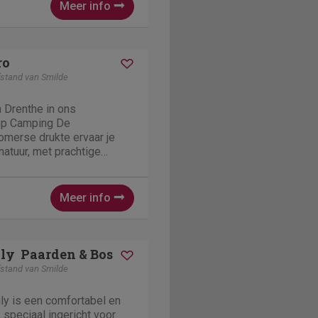
...
Meer info
ro
stand van Smilde
n Drenthe in ons
 op Camping De
merse drukte ervaar je
natuur, met prachtige
s direct vanaf de camping.
tionaal Park Drents-Friese
 de omgeving mét volop...
Meer info
ly  Paarden & Bos
stand van Smilde
y is een comfortabel en
 speciaal ingericht voor