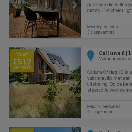
gezinnen die willen ge
ruimte. Het chalet lig
de rand van het bos e
uitzicht op de naast
Max. 6 personen
unieke plek waar...
3 slaapkamers
Previous
Next
Calluna 8 | 
Vanaf
I
Vakantiewoning
€517
per week
Calluna Ofslag 10 is 
vakantievilla met ee
uitstraling. Op de be
sfeervolle woonkame
comfortabele zithoek,
grote Smart-tv. De gr
Max. 10 personen
lichtinval en een prach
4 slaapkamers
Previous
Next