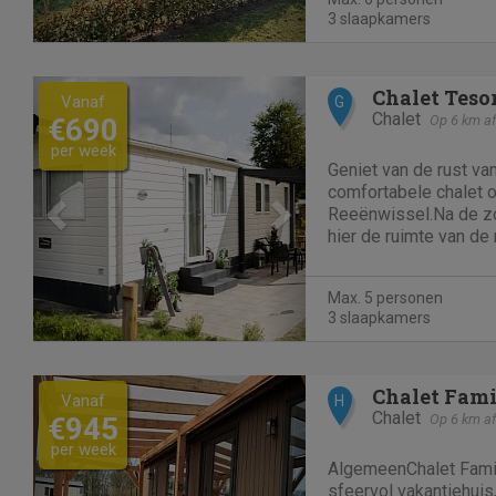
evt. honden. Gelegen in
3 slaapkamers
Previous
Next
Chalet Teso
Vanaf
G
Chalet
€690
Op 6 km af
per week
Geniet van de rust va
comfortabele chalet
Reeënwissel.Na de zo
hier de ruimte van de 
wandel- en fietsroute
Overdag ontdek je Na
Max. 5 personen
Wold of geniet je van
3 slaapkamers
Previous
Next
Chalet Fami
Vanaf
H
Chalet
€945
Op 6 km af
per week
AlgemeenChalet Famil
sfeervol vakantiehuis,