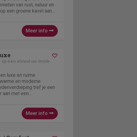
nieten van rust, natuur en
t op een groene kavel aan
n biedt een prachtig
gelegen paardenweide. Een
Meer info
Luxe
Op 6 km afstand van Smilde
een luxe en ruime
n warme en moderne
nedenverdieping tref je een
r aan met een
 een royale bank en een
ote ramen zorgen voor veel
tig uitzicht op de...
Meer info