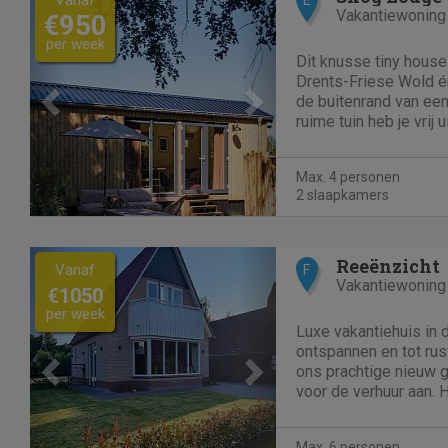
Vakantiewoning
€950
per week
Dit knusse tiny house
Drents-Friese Wold é
de buitenrand van een
ruime tuin heb je vrij
en is er de hele dag d
vinden. Een oase aan 
Max. 4 personen
door het...
2 slaapkamers
Previous
Next
Reeënzicht
Vanaf
F
Vakantiewoning
€1050
per week
Luxe vakantiehuis in d
ontspannen en tot rus
ons prachtige nieuw 
voor de verhuur aan. H
vakantiehuis op een 
kavel van 600m2 en g
Max. 6 personen