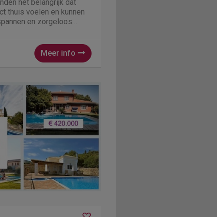
nden het belangrijk dat
ct thuis voelen en kunnen
spannen en zorgeloos
vakantiewoning is met veel
richt en van alle gemakken
Meer info