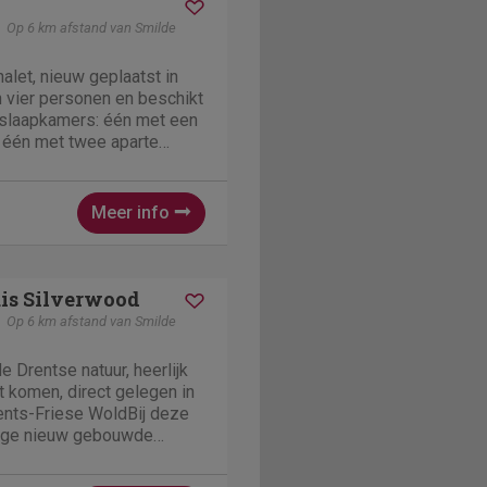
Op 6 km afstand van Smilde
let, nieuw geplaatst in
n vier personen en beschikt
 slaapkamers: één met een
één met twee aparte
 cm. De moderne badkamer
 ruime XL-regendouche en
e. De...
Meer info
is Silverwood
Op 6 km afstand van Smilde
e Drentse natuur, heerlijk
t komen, direct gelegen in
rents-Friese WoldBij deze
tige nieuw gebouwde
verhuur aan. Het betreft een
is op een ruime zonnige