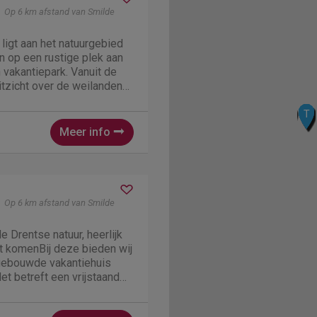
Op 6 km afstand van Smilde
 ligt aan het natuurgebied
n op een rustige plek aan
 vakantiepark. Vanuit de
 uitzicht over de weilanden
oor een plekje in de zon te
M
O
Q
N
R
K
P
S
T
L
J
I
rust en natuur!Geïnspireerd
Meer info
Op 6 km afstand van Smilde
e Drentse natuur, heerlijk
t komenBij deze bieden wij
gebouwde vakantiehuis
et betreft een vrijstaand
ruime zonnige omheinde
eschikt tot 6 personen en