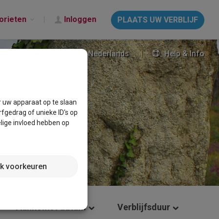
orieten
Inloggen
PLAATS UW VERBLIJF
Nederlands
Help & Info
r uw apparaat op te slaan
fgedrag of unieke ID's op
lige invloed hebben op
jk voorkeuren
Aankomst datum
Verblijfsduur