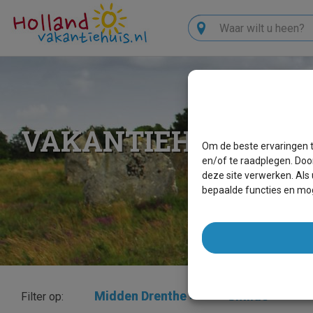
Zoeken
VAKANTIEHUIZEN S
Om de beste ervaringen t
en/of te raadplegen. Doo
deze site verwerken. Als
bepaalde functies en mog
Midden Drenthe
×
Smilde
×
Filter op: