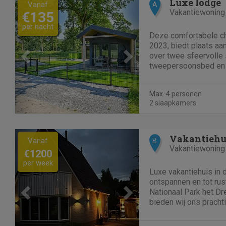
Previous
Next
Luxe lodge
Vanaf
A
Vakantiewoning
€135
per nacht
Deze comfortabele cha
2023, biedt plaats aa
over twee sfeervolle
tweepersoonsbed en 
bedden van 80 x 200
is uitgerust met een
Max. 4 personen
voldoende opbergruimt
2 slaapkamers
Previous
Next
Vakantiehu
Vanaf
B
Vakantiewoning
€1200
per week
Luxe vakantiehuis in d
ontspannen en tot rus
Nationaal Park het D
bieden wij ons prach
vakantiehuis voor de 
vrijstaand vakantiehu