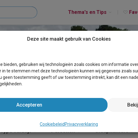
Thema's en Tips
Fav
Deze site maakt gebruik van Cookies
MILDE
e bieden, gebruiken wij technologieën zoals cookies om informatie ove
r in te stemmen met deze technologieën kunnen wij gegevens zoals sur
 u geen toestemming geeft of uw toestemming intrekt, kan dit een nade
elijkheden.
Accepteren
Beki
Cookiebeleid
Privacyverklaring
Type verblijf
Personen
Slaapkamers