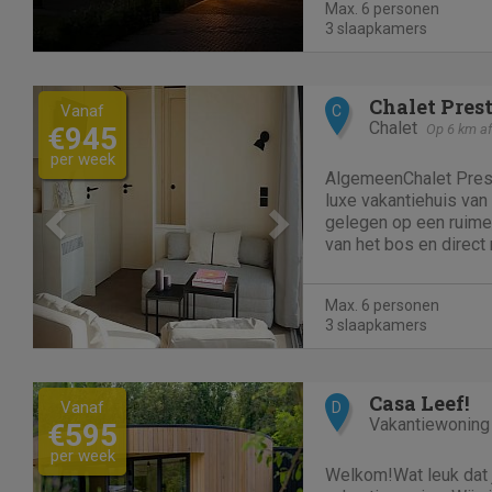
Max. 6 personen
omheinde kavel van...
3 slaapkamers
Previous
Next
Chalet Pres
Vanaf
C
Chalet
€945
Op 6 km af
per week
AlgemeenChalet Prest
luxe vakantiehuis van
gelegen op een ruime,
van het bos en direct 
Nationaal Park Drents-
chalet is geschikt vo
Max. 6 personen
biedt een unieke combi
3 slaapkamers
Previous
Next
Casa Leef!
Vanaf
D
Vakantiewoning
€595
per week
Welkom!Wat leuk dat j