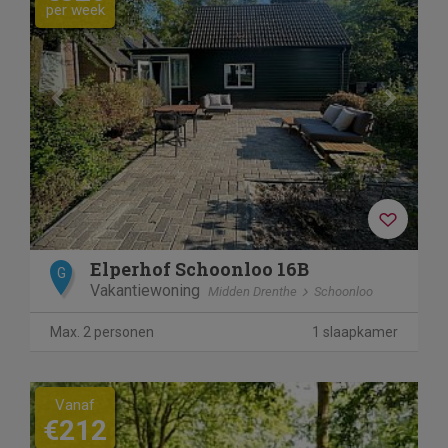
per week
Elperhof Schoonloo 16B
G
Vakantiewoning
Midden Drenthe
Schoonloo
Max. 2 personen
1 slaapkamer
Vanaf
€212