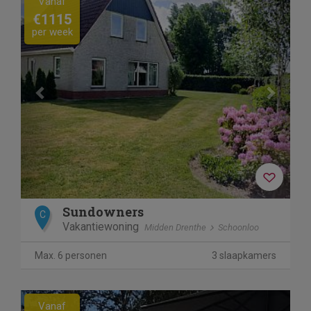
Vanaf
€1115
per week
Sundowners
C
Vakantiewoning
Midden Drenthe
Schoonloo
Max. 6 personen
3 slaapkamers
Previous
Next
Vanaf