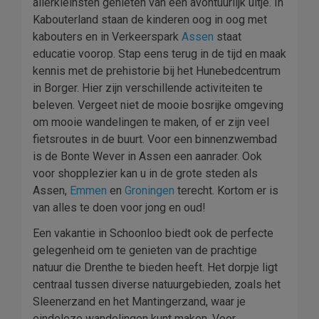
allerkleinsten genieten van een avontuurlijk uitje. In
Kabouterland staan de kinderen oog in oog met
kabouters en in Verkeerspark
Assen
staat
educatie voorop. Stap eens terug in de tijd en maak
kennis met de prehistorie bij het Hunebedcentrum
in Borger. Hier zijn verschillende activiteiten te
beleven. Vergeet niet de mooie bosrijke omgeving
om mooie wandelingen te maken, of er zijn veel
fietsroutes in de buurt. Voor een binnenzwembad
is de Bonte Wever in Assen een aanrader. Ook
voor shopplezier kan u in de grote steden als
Assen,
Emmen
en
Groningen
terecht. Kortom er is
van alles te doen voor jong en oud!
Een vakantie in Schoonloo biedt ook de perfecte
gelegenheid om te genieten van de prachtige
natuur die Drenthe te bieden heeft. Het dorpje ligt
centraal tussen diverse natuurgebieden, zoals het
Sleenerzand en het Mantingerzand, waar je
eindeloze wandelingen kunt maken. Voor