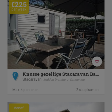
€225
per week
Knusse gezellige Stacaravan Banjer
D
Stacaravan
Midden Drenthe
Schoonloo
Max. 4 personen
2 slaapkamers
Previous
Next
Vanaf