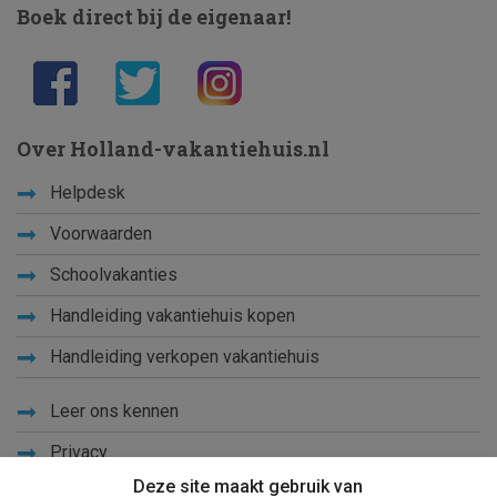
Boek direct bij de eigenaar!
Over Holland-vakantiehuis.nl
Helpdesk
Voorwaarden
Schoolvakanties
Handleiding vakantiehuis kopen
Handleiding verkopen vakantiehuis
Leer ons kennen
Privacy
Deze site maakt gebruik van
Links