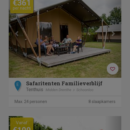
€361
per nacht
Safaritenten Familieverblijf
E
Tenthuis
Midden Drenthe
Schoonloo
Max. 24 personen
8 slaapkamers
Previous
Next
Vanaf