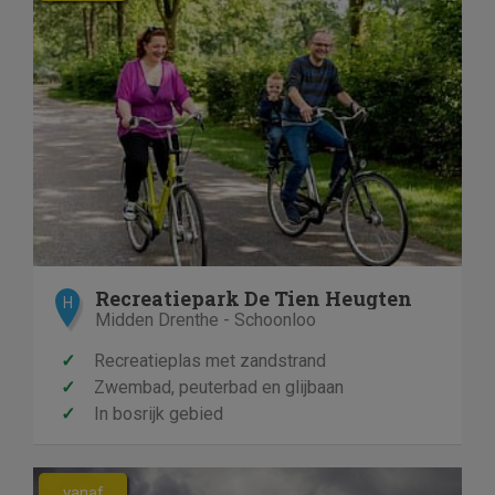
Recreatiepark De Tien Heugten
H
Midden Drenthe - Schoonloo
✓
Recreatieplas met zandstrand
✓
Zwembad, peuterbad en glijbaan
✓
In bosrijk gebied
vanaf