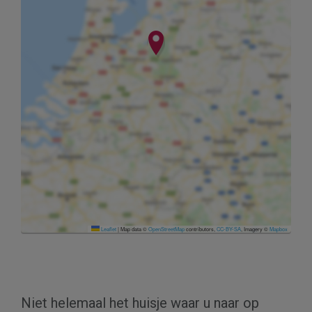
Leaflet
|
Map data ©
OpenStreetMap
contributors,
CC-BY-SA
, Imagery ©
Mapbox
Niet helemaal het huisje waar u naar op