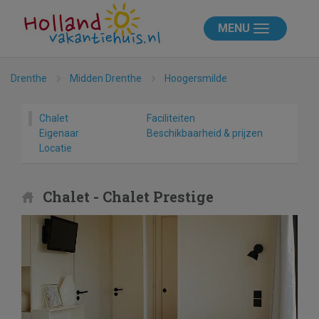
MENU
Drenthe
Midden Drenthe
Hoogersmilde
Chalet
Faciliteiten
Eigenaar
Beschikbaarheid & prijzen
Locatie
Chalet - Chalet Prestige