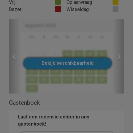
Vrij
Op aanvraag
Bezet
Wisseldag
Previous
Next
augustus 2026
ma
di
wo
do
vr
za
zo
1
2
3
4
5
6
7
8
9
Bekijk beschikbaarheid
10
11
12
13
14
15
16
17
18
19
20
21
22
23
24
25
26
27
28
29
30
31
Gastenboek
Laat een recensie achter in ons
gastenboek!