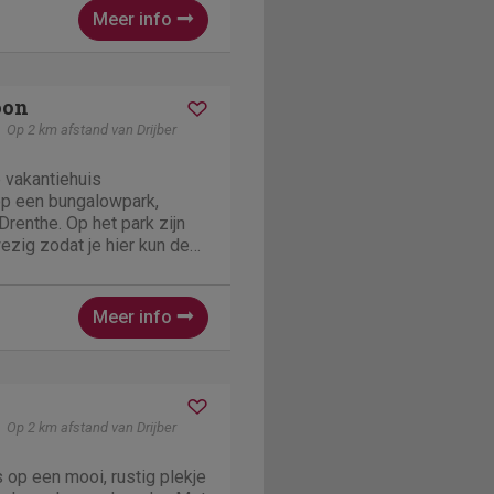
Meer info
oon
Op 2 km afstand van Drijber
 vakantiehuis
p een bungalowpark,
Drenthe. Op het park zijn
ezig zodat je hier kun de
huis is geschikt voor 4
et vakantiehuis is nieuw,
dig...
Meer info
Op 2 km afstand van Drijber
 op een mooi, rustig plekje