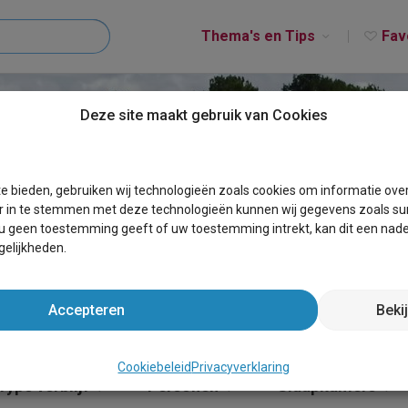
Thema's en Tips
Fav
Deze site maakt gebruik van Cookies
RIJBER
e bieden, gebruiken wij technologieën zoals cookies om informatie ove
r in te stemmen met deze technologieën kunnen wij gegevens zoals sur
 u geen toestemming geeft of uw toestemming intrekt, kan dit een nade
elijkheden.
Accepteren
Beki
Cookiebeleid
Privacyverklaring
Type verblijf
Personen
Slaapkamers