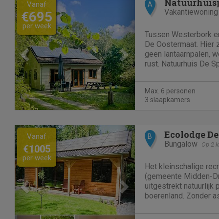
Previous
Next
Natuurhuisj
Vanaf
A
Vakantiewoning
€695
per week
Tussen Westerbork en 
De Oostermaat. Hier z
geen lantaarnpalen, w
rust. Natuurhuis De S
6 personen. Ook huis
Specht is gebouwd in 2
Max. 6 personen
slaapkamers met elk e
3 slaapkamers
Previous
Next
Ecolodge De
Vanaf
B
Bungalow
Op 2 k
€1005
per week
Het kleinschalige re
(gemeente Midden-Dre
uitgestrekt natuurlijk 
boerenland. Zonder as
s nachts nog de sterr
overdag een weldadig