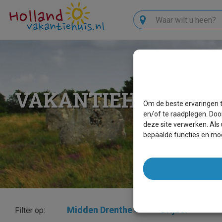
Zoeken
VAKANTIEHUIZEN D
Om de beste ervaringen t
en/of te raadplegen. Doo
deze site verwerken. Als
bepaalde functies en mog
Midden Drenthe
×
Drijber
×
Filter op: