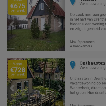
Vakantiewoning
€675
per week
Op zoek naar een groo
in het hart van Drenth
bieden u een woning 
en zitgelegenheid vo
Bovendien voorzien v
Aangrenzend is er d
Max. 9 personen
mogelijkheden om een 
4 slaapkamers
Previous
Next
Onthaasten 
Vanaf
F
Vakantiewoning
€728
per week
Onthaasten in Drenthe
vakantiewoning op een
Westerbork, direct aa
het groen. Hier draait
ontspannen genieten.
tuin kijk je vrij uit o
Max. 6 personen