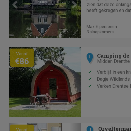
zien dat deze onlangs
heeft gekregen en da
!Vanuit de woonkamer 
mooie meer over en je
Max. 6 personen
woonkamer direct de s
3 slaapkamers
Vanaf
Camping de 
I
€86
Midden Drenthe -
✓
Verblijf in een k
✓
Dagje Wildlands
✓
Verken Drentse
Previous
Next
Vanaf
J