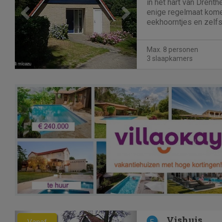
in het hart van Drenth
enige regelmaat komen
eekhoorntjes en zelfs
voorbij.We bieden u e
woonkamer en zitgele
Max. 8 personen
Daarbij voorzien van...
3 slaapkamers
Previous
Next
Vishuis
Vanaf
E