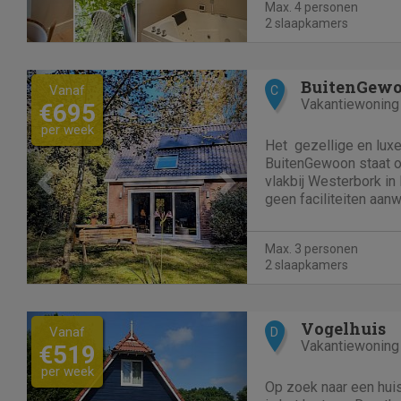
Max. 4 personen
Bosuil is een luxe...
2 slaapkamers
Previous
Next
BuitenGew
Vanaf
C
Vakantiewoning
€695
per week
Het gezellige en luxe
BuitenGewoon staat o
vlakbij Westerbork in 
geen faciliteiten aanw
stilte nog hoort. Het 
personen plus baby. H
Max. 3 personen
bouwjaar 2018 en volle
2 slaapkamers
Previous
Next
Vogelhuis
Vanaf
D
Vakantiewoning
€519
per week
Op zoek naar een huis