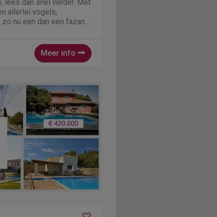
e, lees dan snel verder. Met
 allerlei vogels,
 zo nu een dan een fazant
en woning met een flinke
genheid voor 8 personen.
Meer info