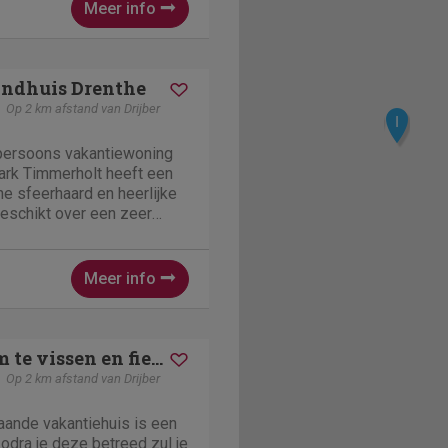
Meer info
andhuis Drenthe
Op 2 km afstand van Drijber
I
persoons vakantiewoning
ark Timmerholt heeft een
he sfeerhaard en heerlijke
beschikt over een zeer
o.a. vaatwasser, combi
koker, Senseo- en filter
egane...
Meer info
Landhuis om te vissen en fietsen 5*
Op 2 km afstand van Drijber
taande vakantiehuis is een
Zodra je deze betreed zul je