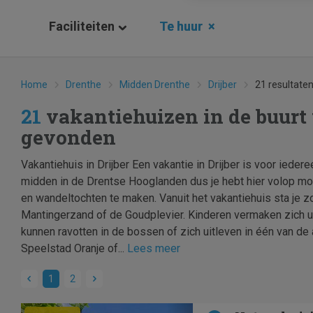
Faciliteiten
Te huur
×
Home
Drenthe
Midden Drenthe
Drijber
21 resultate
21
vakantiehuizen in de buurt 
gevonden
Vakantiehuis in Drijber Een vakantie in Drijber is voor iederee
midden in de Drentse Hooglanden dus je hebt hier volop mo
en wandeltochten te maken. Vanuit het vakantiehuis sta je z
Mantingerzand of de Goudplevier. Kinderen vermaken zich ui
kunnen ravotten in de bossen of zich uitleven in één van de a
Speelstad Oranje of...
Lees meer
1
2