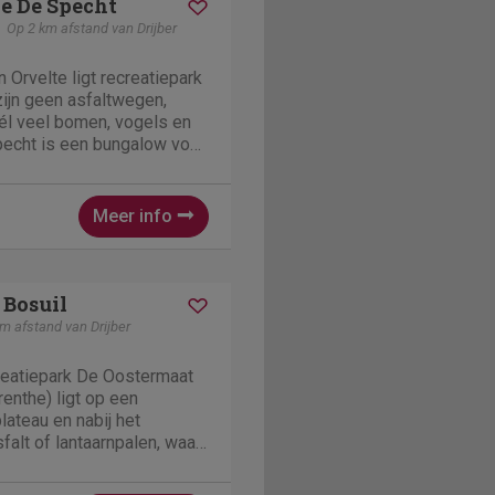
e De Specht
Op 2 km afstand van Drijber
Orvelte ligt recreatiepark
ijn geen asfaltwegen,
él veel bomen, vogels en
pecht is een bungalow voor
dieren zijn welkom!De
004. In het huis zijn 3
en...
Meer info
 Bosuil
m afstand van Drijber
creatiepark De Oostermaat
nthe) ligt op een
plateau en nabij het
falt of lantaarnpalen, waar
en te tellen zijn en ook
e rust heerst.Ecolodge De