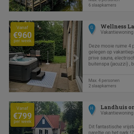
terwijl je op de...
6 slaapkamers
Previous
Next
Wellness L
Vanaf
G
Vakantiewoning
€960
per week
Deze mooie ruime 4 
gelegen op vakantiep
prive sauna, electrisc
buitenspa (jacuzzi) , 
complete keuken met 
oven/magnetron, water
Max. 4 personen
koffiezetaparaat.De b
2 slaapkamers
Previous
Next
Vanaf
H
Vakantiewoning
€799
per week
Dit fantastische vrijs
pareltje op het park !