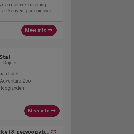
 een nieuwe inrichting
t de keuken gloednieuw is
kijk je het gigantisch
 stapt vanuit de
teiger...
Meer info
Stal
 Drijber
nus chalet
 Adventure Zoo
 Hooglanden
Meer info
Orveltermarke | 8-persoons bungalow | 8C