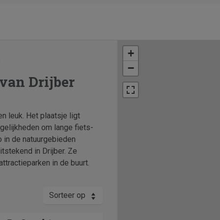
+
n
−
van Drijber
n leuk. Het plaatsje ligt
gelijkheden om lange fiets-
o in de natuurgebieden
tstekend in Drijber. Ze
ttractieparken in de buurt.
Sorteer op