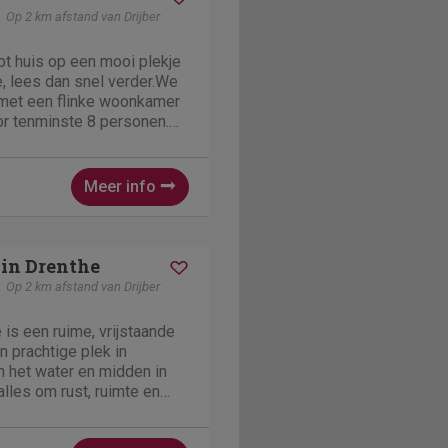
Op 2 km afstand van Drijber
t huis op een mooi plekje
e, lees dan snel verder.We
met een flinke woonkamer
or tenminste 8 personen.
an een open-haard.
e open-keuken met
heerlijke...
Meer info
in Drenthe
Op 2 km afstand van Drijber
 is een ruime, vrijstaande
 prachtige plek in
n het water en midden in
 alles om rust, ruimte en
 Vanuit de woning en de
ver het omliggende landschap,