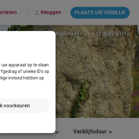
orieten
Inloggen
PLAATS UW VERBLIJF
Nederlands
Help & Info
r uw apparaat op te slaan
fgedrag of unieke ID's op
lige invloed hebben op
jk voorkeuren
Aankomst datum
Verblijfsduur