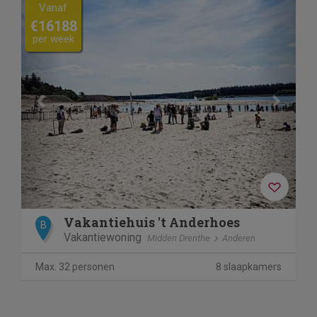
Previous
Next
Vanaf
€16188
per week
Vakantiehuis 't Anderhoes
B
Vakantiewoning
Midden Drenthe
Anderen
Max. 32 personen
8 slaapkamers