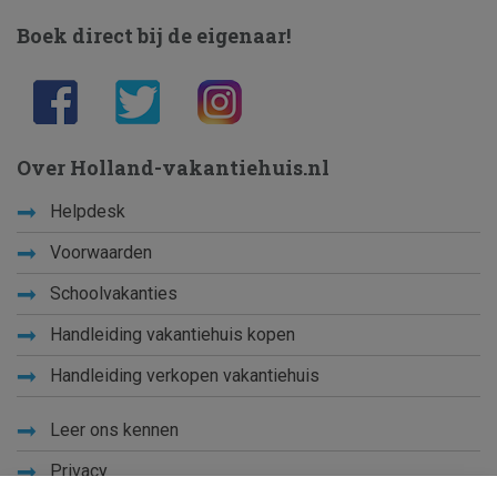
Boek direct bij de eigenaar!
Over Holland-vakantiehuis.nl
Helpdesk
Voorwaarden
Schoolvakanties
Handleiding vakantiehuis kopen
Handleiding verkopen vakantiehuis
Leer ons kennen
Privacy