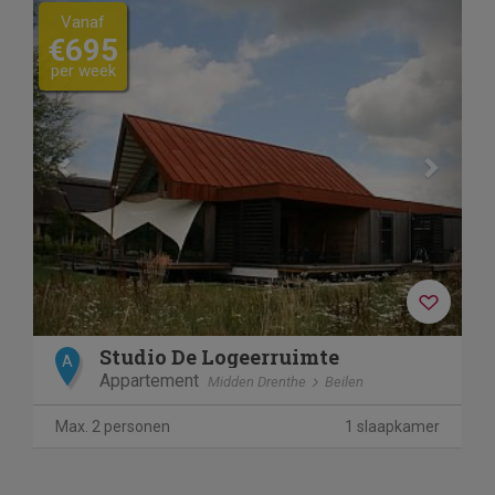
Previous
Next
Vanaf
€695
per week
Studio De Logeerruimte
A
Appartement
Midden Drenthe
Beilen
Max. 2 personen
1 slaapkamer