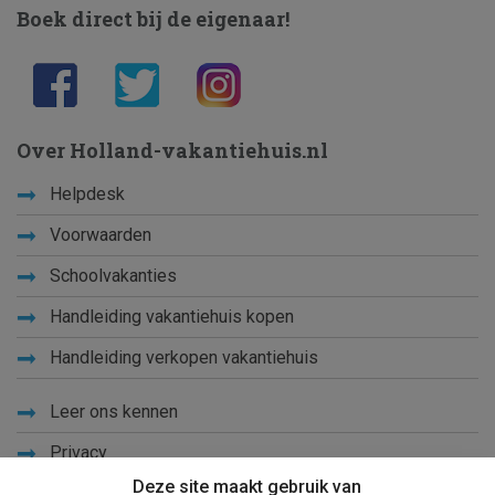
Boek direct bij de eigenaar!
Over Holland-vakantiehuis.nl
Helpdesk
Voorwaarden
Schoolvakanties
Handleiding vakantiehuis kopen
Handleiding verkopen vakantiehuis
Leer ons kennen
Privacy
Deze site maakt gebruik van
Links