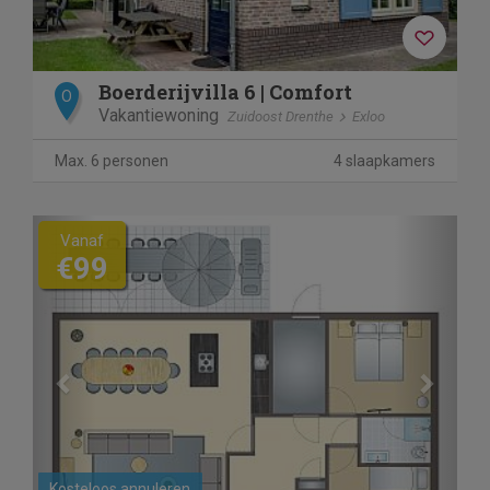
Boerderijvilla 6 | Comfort
O
Vakantiewoning
Zuidoost Drenthe
Exloo
Max. 6 personen
4 slaapkamers
Previous
Next
Vanaf
€99
Kosteloos annuleren