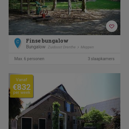
Finse bungalow
C
Bungalow
Zuidoost Drenthe
Meppen
Max. 6 personen
3 slaapkamers
Previous
Next
Vanaf
€832
per week