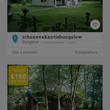
schonevakantiebungalow
B
Bungalow
Zuidoost Drenthe
Exloo
Max. 6 personen
3 slaapkamers
Previous
Next
Vanaf
€190
per week