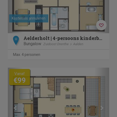
Kosteloos annuleren
Aelderholt | 4-persoons kinderbungalow | 4CK
H
Bungalow
Zuidoost Drenthe
Aalden
Max. 4 personen
Previous
Next
Vanaf
€99