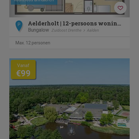
Aelderholt | 12-persoons woning | 12EL1
P
Bungalow
Zuidoost Drenthe
Aalden
Max. 12 personen
Vanaf
€99