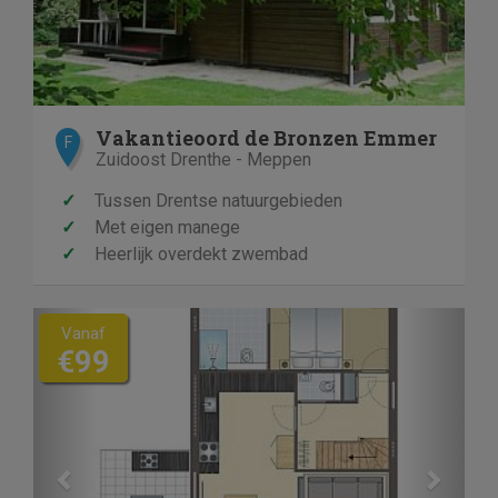
Vakantieoord de Bronzen Emmer
F
Zuidoost Drenthe - Meppen
✓
Tussen Drentse natuurgebieden
✓
Met eigen manege
✓
Heerlijk overdekt zwembad
Previous
Next
Vanaf
€99