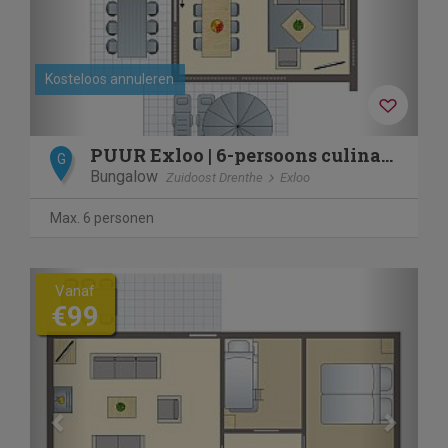
Kosteloos annuleren
PUUR Exloo | 6-persoons culinair buitenleven vakantiehuis |
G
Bungalow
Zuidoost Drenthe
Exloo
Max. 6 personen
Previous
Next
Vanaf
€99