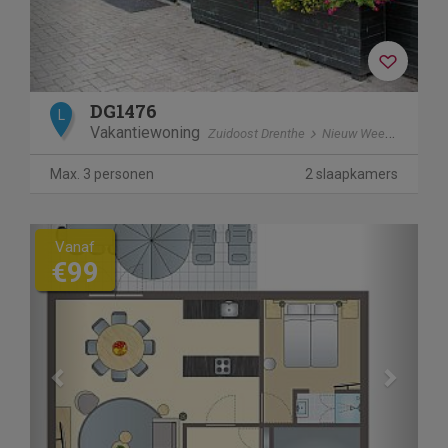
DG1476
L
Vakantiewoning
Zuidoost Drenthe
Nieuw Weerdinge
Max. 3 personen
2 slaapkamers
Previous
Next
Vanaf
€99