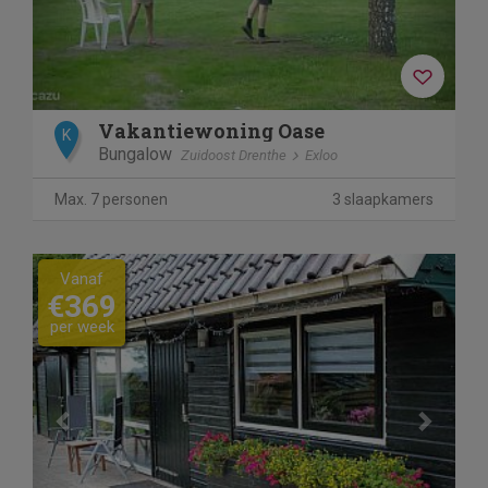
Vakantiewoning Oase
K
Bungalow
Zuidoost Drenthe
Exloo
Max. 7 personen
3 slaapkamers
Previous
Next
Vanaf
€369
per week