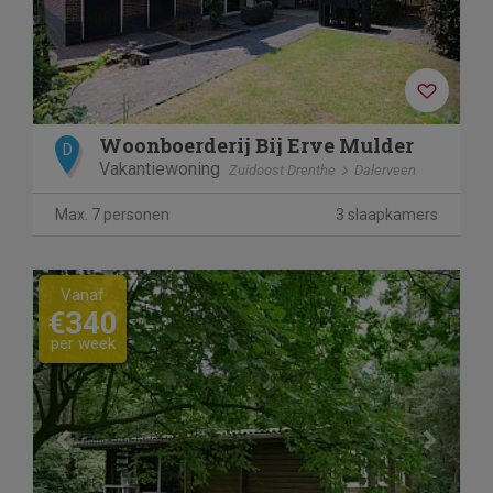
Woonboerderij Bij Erve Mulder
D
Vakantiewoning
Zuidoost Drenthe
Dalerveen
Max. 7 personen
3 slaapkamers
Previous
Next
Vanaf
€340
per week