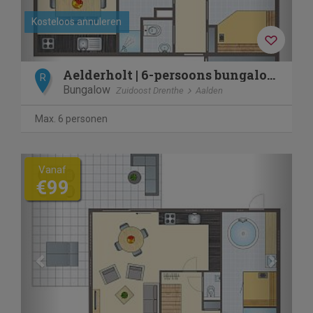
Kosteloos annuleren
Aelderholt | 6-persoons bungalow | 6CE
R
Bungalow
Zuidoost Drenthe
Aalden
Max. 6 personen
Previous
Next
Vanaf
€99