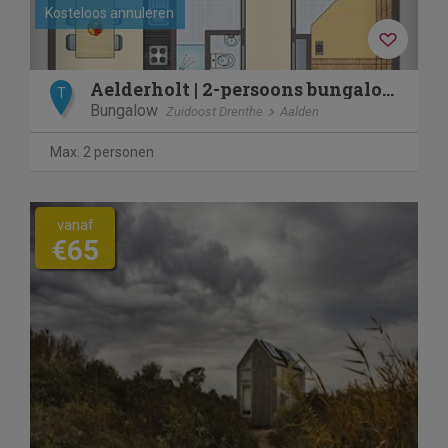
Kosteloos annuleren
Aelderholt | 2-persoons bungalow | 2C
T
Bungalow
Zuidoost Drenthe
Aalden
Max. 2 personen
vanaf
€65