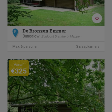
De Bronzen Emmer
E
Bungalow
Zuidoost Drenthe
Meppen
Max. 6 personen
3 slaapkamers
Vanaf
€325