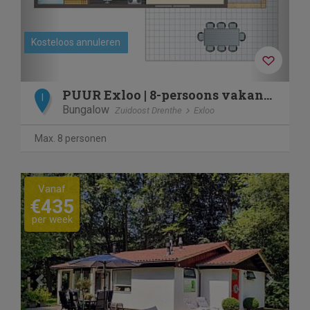
Kosteloos annuleren
PUUR Exloo | 8-persoons vakantiehuis | 8EL
I
Bungalow
Zuidoost Drenthe
Exloo
Max. 8 personen
Previous
Next
Vanaf
€435
per week