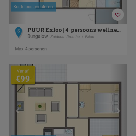
Kosteloos annuleren
PUUR Exloo | 4-persoons wellness vakantiehuis | 4ELW
S
Bungalow
Zuidoost Drenthe
Exloo
Max. 4 personen
Previous
Next
Vanaf
€99