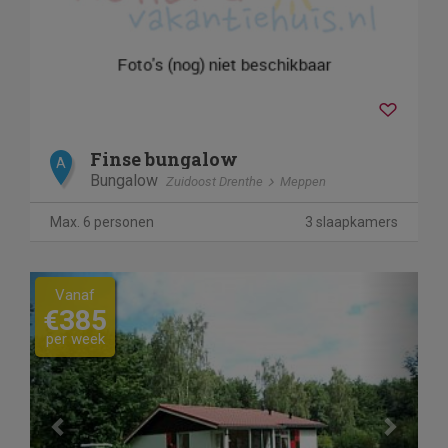
Finse bungalow
A
Bungalow
Zuidoost Drenthe
Meppen
Max. 6 personen
3 slaapkamers
Previous
Next
Vanaf
€385
per week