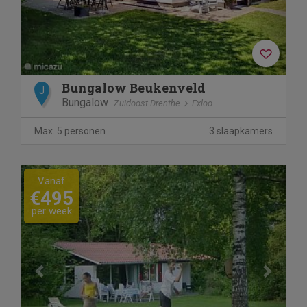
Bungalow Beukenveld
J
Bungalow
Zuidoost Drenthe
Exloo
Max. 5 personen
3 slaapkamers
Previous
Next
Vanaf
€495
per week