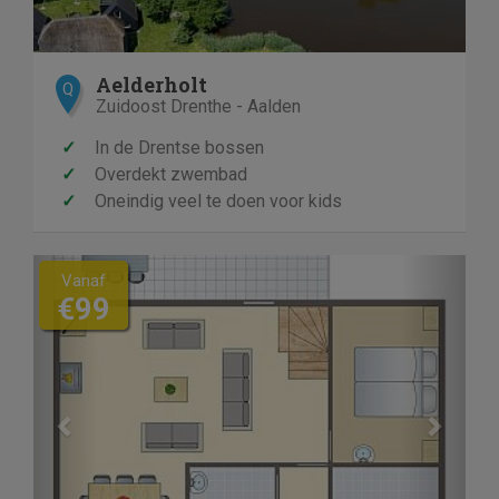
Aelderholt
Q
Zuidoost Drenthe - Aalden
✓
In de Drentse bossen
✓
Overdekt zwembad
✓
Oneindig veel te doen voor kids
Previous
Next
Vanaf
€99