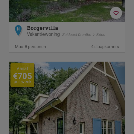
Borgervilla
N
Vakantiewoning
Zuidoost Drenthe
Exloo
Max. 8 personen
4 slaapkamers
Previous
Next
Vanaf
€705
per week