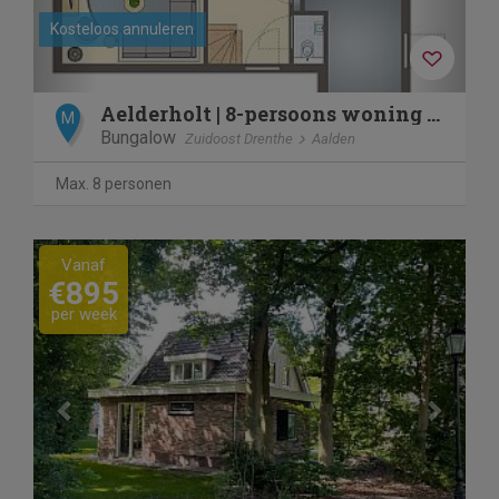
Kosteloos annuleren
Aelderholt | 8-persoons woning | 8EL
M
Bungalow
Zuidoost Drenthe
Aalden
Max. 8 personen
Previous
Next
Vanaf
€895
per week