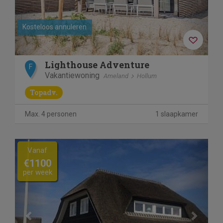
Kosteloos annuleren
Lighthouse Adventure
F
Vakantiewoning
Ameland
Hollum
Topadv.
Max. 4 personen
1 slaapkamer
Previous
Next
Vanaf
€1100
per week