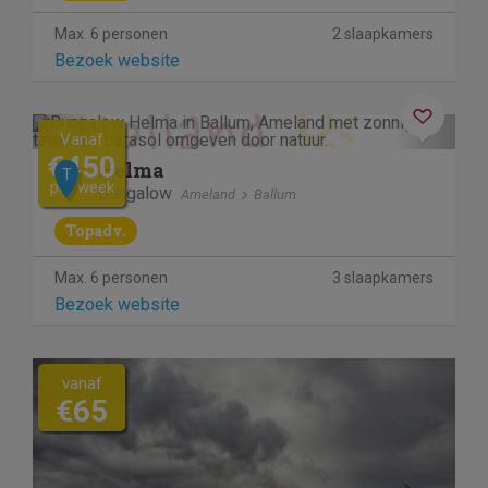
Max. 6 personen
2 slaapkamers
Bezoek website
Previous
Next
Vanaf
€450
Helma
T
per week
Bungalow
Ameland
Ballum
Topadv.
Max. 6 personen
3 slaapkamers
Bezoek website
vanaf
€65