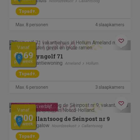
Tenthuis
Noordzeekust
Callantsoog
Topadv.
Max. 8 personen
4 slaapkamers
Previous
Next
Vanaf
€869
Duyngolf 71
R
per week
Vakantiewoning
Ameland
Hollum
Topadv.
Max. 6 personen
3 slaapkamers
Previous
Next
Contactloos verblijf
Vanaf
€300
Callantsoog de Seinpost nr 9
S
per week
Bungalow
Noordzeekust
Callantsoog
Topadv.