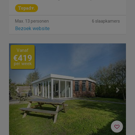
Topadv.
Max. 13 personen
6 slaapkamers
Bezoek website
Previous
Next
Vanaf
€419
per week