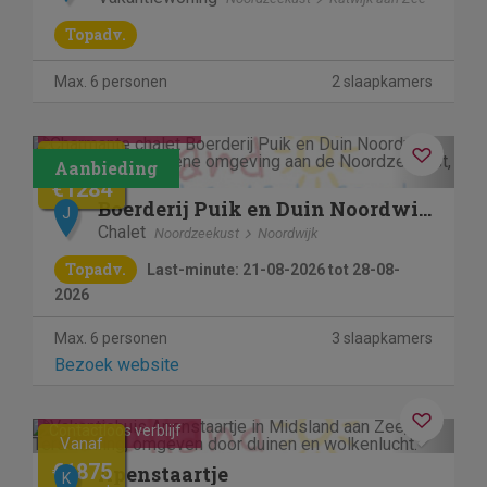
Topadv.
Max. 6 personen
2 slaapkamers
Contactloos verblijf
Previous
Next
€1605
€1284
Boerderij Puik en Duin Noordwijk
J
Chalet
Noordzeekust
Noordwijk
Topadv.
Last-minute: 21-08-2026 tot 28-08-
2026
Max. 6 personen
3 slaapkamers
Bezoek website
Previous
Next
Contactloos verblijf
Vanaf
€1875
Apenstaartje
K