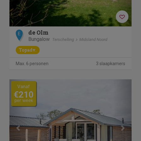
de Olm
E
Bungalow
Terschelling
Midsland Noord
Topadv.
Max. 6 personen
3 slaapkamers
Previous
Next
Vanaf
€210
per week