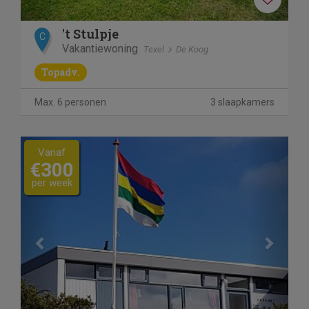
't Stulpje
C
Vakantiewoning
Texel
De Koog
Topadv.
Max. 6 personen
3 slaapkamers
Previous
Next
Vanaf
€300
per week