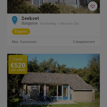
Zeekoet
D
Bungalow
Terschelling
West aan Zee
Topadv.
Max. 4 personen
3 slaapkamers
Previous
Next
Vanaf
€520
per week