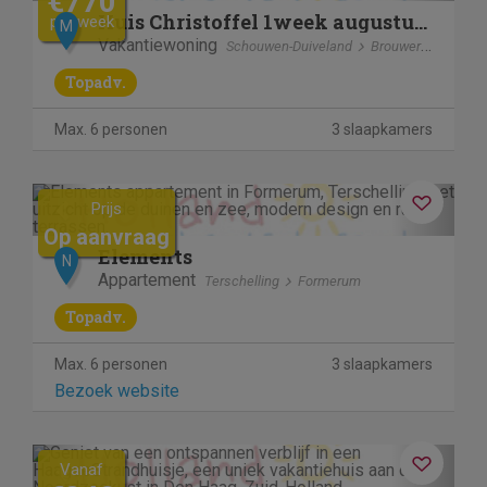
€770
Huis Christoffel 1week augustus nog vrij
per week
M
Vakantiewoning
Schouwen-Duiveland
Brouwershaven
Topadv.
Max. 6 personen
3 slaapkamers
Previous
Next
Prijs
Op aanvraag
Elements
N
Appartement
Terschelling
Formerum
Topadv.
Max. 6 personen
3 slaapkamers
Bezoek website
Previous
Next
Vanaf