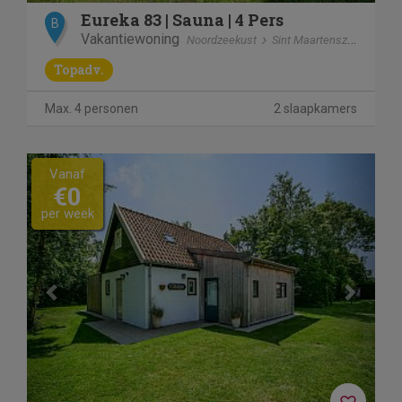
Eureka 83 | Sauna | 4 Pers
B
Vakantiewoning
Noordzeekust
Sint Maartenszee
Topadv.
Max. 4 personen
2 slaapkamers
Previous
Next
Vanaf
€0
per week