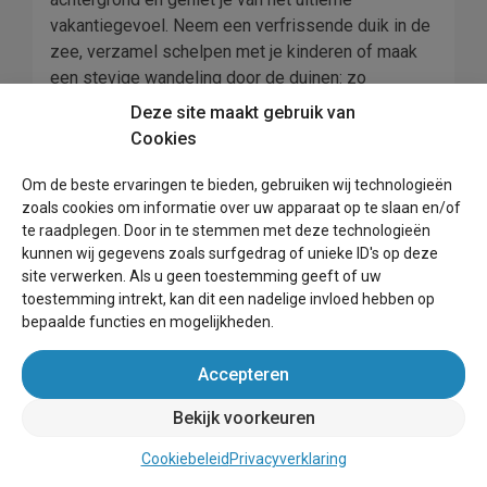
vakantiegevoel. Neem een verfrissende duik in de
zee, verzamel schelpen met je kinderen of maak
een stevige wandeling door de duinen: zo
ontspannen hoort een vakantie aan zee te zijn!
Deze site maakt gebruik van
Cookies
Huisje aan de kust
Om de beste ervaringen te bieden, gebruiken wij technologieën
Het huren van een huisje aan de kust in Nederland
zoals cookies om informatie over uw apparaat op te slaan en/of
kan een geweldige manier zijn om te genieten van
te raadplegen. Door in te stemmen met deze technologieën
een ontspannen vakantie. Er zijn tal van pittoreske
kunnen wij gegevens zoals surfgedrag of unieke ID's op deze
site verwerken. Als u geen toestemming geeft of uw
stadjes langs de kust die een prachtig uitzicht
toestemming intrekt, kan dit een nadelige invloed hebben op
bieden op de Noordzee en het omringende
bepaalde functies en mogelijkheden.
landschap. De huisjes zijn er in alle soorten en
maten, van gezellige eenkamerwoningen tot ruime
Accepteren
gezinswoningen met uitgestrekte buitenruimten.
Afhankelijk van uw budget en de gewenste
Bekijk voorkeuren
voorzieningen kunt u kiezen uit verschillende
Cookiebeleid
Privacyverklaring
opties, van rustiek tot moderne luxe.