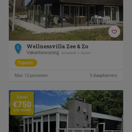
Wellnessvilla Zee & Zo
G
Vakantiewoning
Ameland
Buren
Topadv.
Max. 12 personen
5 slaapkamers
Previous
Next
Vanaf
€750
per week