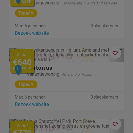
per week
Vakantiewoning
Terschelling
Midsland aan Zee
Topadv.
Max. 5 personen
3 slaapkamers
Bezoek website
Previous
Next
Vanaf
€640
Sartorius
per nacht
L
Vakantiewoning
Ameland
Hollum
Topadv.
Max. 6 personen
3 slaapkamers
Bezoek website
Previous
Next
Vanaf