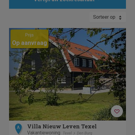
Sorteer op
Previous
Next
Prijs
Op aanvraag
Villa Nieuw Leven Texel
A
Vakantiewoning
Texel
Den Burg