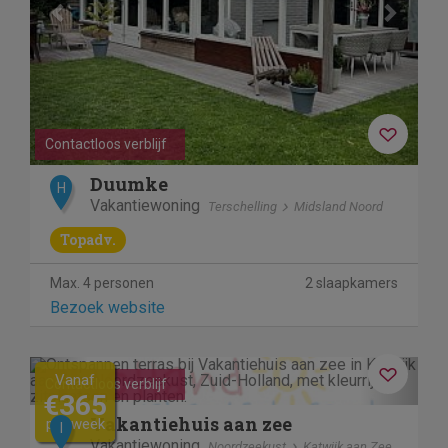
Contactloos verblijf
Duumke
H
Vakantiewoning
Terschelling
Midsland Noord
Topadv.
Max. 4 personen
2 slaapkamers
Bezoek website
Previous
Next
Vanaf
Contactloos verblijf
€365
Vakantiehuis aan zee
per week
I
Vakantiewoning
Noordzeekust
Katwijk aan Zee