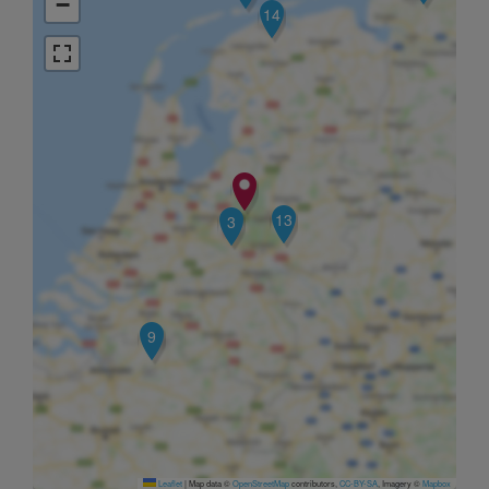
−
14
13
3
9
Leaflet
|
Map data ©
OpenStreetMap
contributors,
CC-BY-SA
, Imagery ©
Mapbox