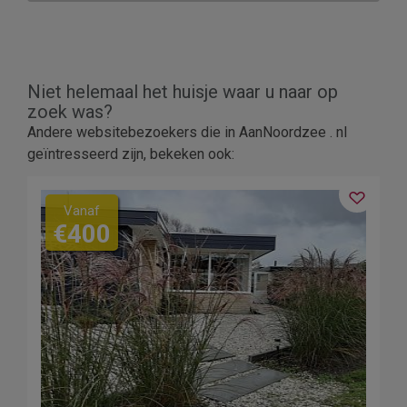
Niet helemaal het huisje waar u naar op
zoek was?
6
Andere websitebezoekers die in AanNoordzee . nl
geïntresseerd zijn, bekeken ook:
7
11
Vanaf
€400
1