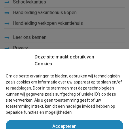
Schoolvakanties
Handleiding vakantiehuis kopen
Handleiding verkopen vakantiehuis
Leer ons kennen
Privacy
Deze site maakt gebruik van
Links
Cookies
Sitemap
Om de beste ervaringen te bieden, gebruiken wij technologieën
Blog
zoals cookies om informatie over uw apparaat op te slaan en/of
te raadplegen. Door in te stemmen met deze technologieën
Voor eigenaren
kunnen wij gegevens zoals surfgedrag of unieke ID's op deze
site verwerken. Als u geen toestemming geeft of uw
Een advertentie plaatsen
toestemming intrekt, kan dit een nadelige invloed hebben op
bepaalde functies en mogelijkheden.
Inloggen
Accepteren
Succesvol verhuren vakantiewoning