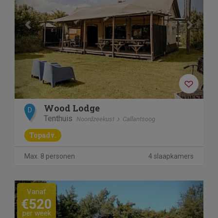
Wood Lodge
D
Tenthuis
Noordzeekust
Callantsoog
Topadv.
Max. 8 personen
4 slaapkamers
Previous
Next
Vanaf
€520
per week