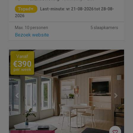
Topadv.
Last-minute: vr 21-08-2026 tot 28-08-
2026
Max. 10 personen
5 slaapkamers
Bezoek website
Previous
Next
Vanaf
€390
per week