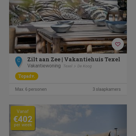
Zilt aan Zee | Vakantiehuis Texel
C
Vakantiewoning
Texel
De Koog
Topadv.
Max. 6 personen
3 slaapkamers
Previous
Next
Vanaf
€402
per week