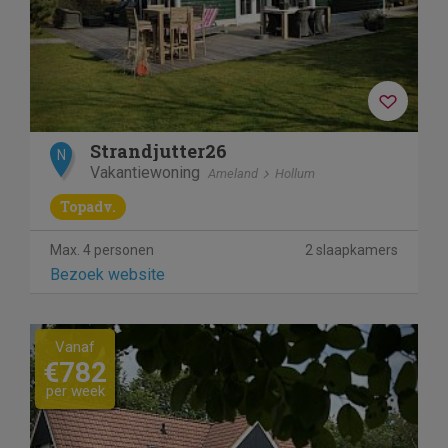
Strandjutter26
N
Vakantiewoning
Ameland
Hollum
Topadv.
Max. 4 personen
2 slaapkamers
Bezoek website
Previous
Next
Vanaf
€782
per week