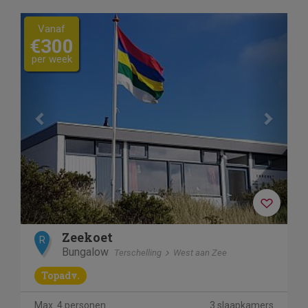
Previous
Next
Vanaf
€300
per week
Zeekoet
R
Bungalow
Terschelling
West aan Zee
Topadv.
Max. 4 personen
3 slaapkamers