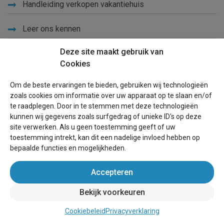
Handleiding verkopen vakantiehuis
Leer ons kennen
Privacy
Deze site maakt gebruik van
Cookies
Links
Sitemap
Om de beste ervaringen te bieden, gebruiken wij technologieën
zoals cookies om informatie over uw apparaat op te slaan en/of
Blog
te raadplegen. Door in te stemmen met deze technologieën
kunnen wij gegevens zoals surfgedrag of unieke ID's op deze
Voor eigenaren
site verwerken. Als u geen toestemming geeft of uw
toestemming intrekt, kan dit een nadelige invloed hebben op
Een advertentie plaatsen
bepaalde functies en mogelijkheden.
Inloggen
Accepteren
Succesvol verhuren vakantiewoning
Bekijk voorkeuren
wereldvakantiehuis.nl
(vakantiehuizen wereldwijd)
Cookiebeleid
Privacyverklaring