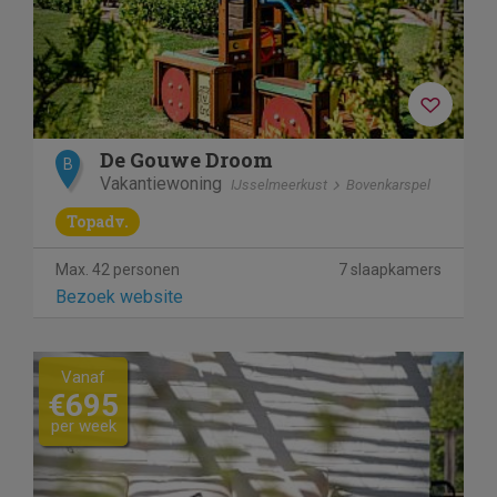
De Gouwe Droom
B
Vakantiewoning
IJsselmeerkust
Bovenkarspel
Topadv.
Max. 42 personen
7 slaapkamers
Bezoek website
Previous
Next
Vanaf
€695
per week