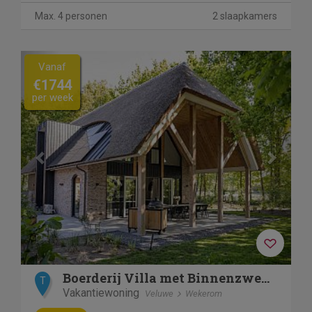
Max. 4 personen
2 slaapkamers
Previous
Next
Vanaf
€1744
per week
Boerderij Villa met Binnenzwembad & Wellness | 10 personen
T
Vakantiewoning
Veluwe
Wekerom