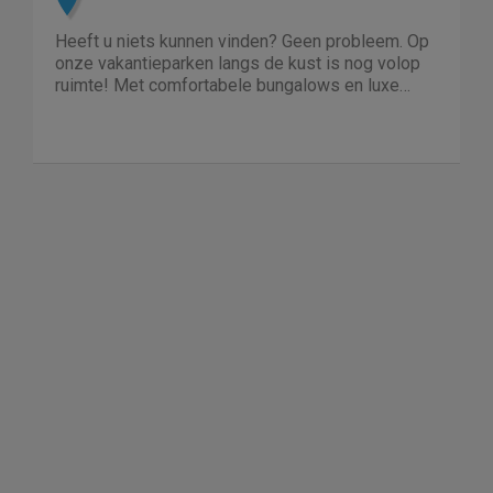
Heeft u niets kunnen vinden? Geen probleem. Op
onze vakantieparken langs de kust is nog volop
ruimte! Met comfortabele bungalows en luxe
villa's direct aan het water of in het bos. En niet
duur!