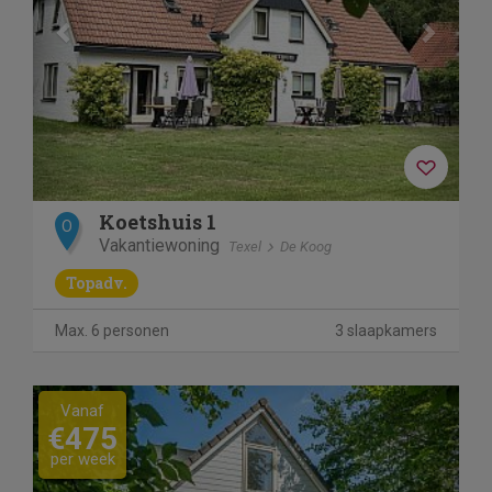
Koetshuis 1
O
Vakantiewoning
Texel
De Koog
Topadv.
Max. 6 personen
3 slaapkamers
Previous
Next
Vanaf
€475
per week