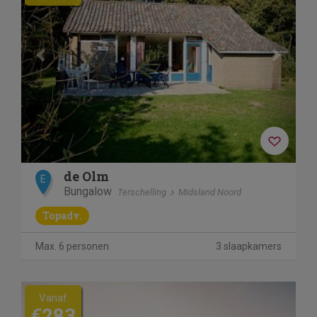
de Olm
E
Bungalow
Terschelling
Midsland Noord
Topadv.
Max. 6 personen
3 slaapkamers
Vanaf
€283