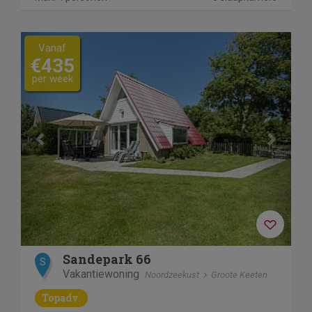
Previous
Next
Vanaf
€435
per week
Sandepark 66
S
Vakantiewoning
Noordzeekust
Groote Keeten
Topadv.