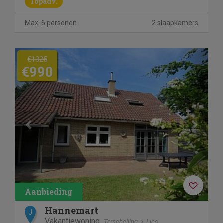
Topadv.
Max. 6 personen
2 slaapkamers
Previous
Next
€1325
€990
Hannemart
J
Vakantiewoning
Terschelling
Lies