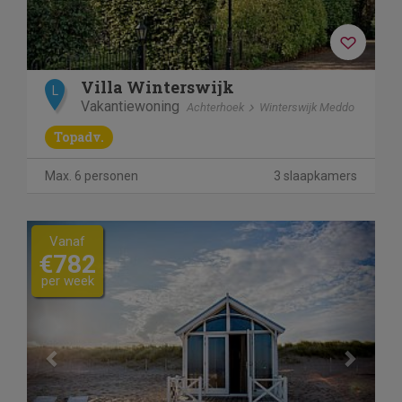
Villa Winterswijk
L
Vakantiewoning
Achterhoek
Winterswijk Meddo
Topadv.
Max. 6 personen
3 slaapkamers
Previous
Next
Vanaf
€782
per week