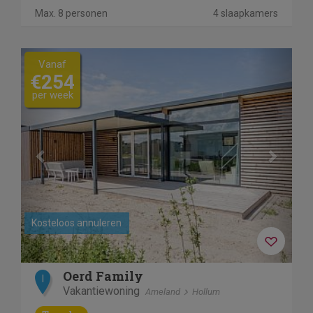
Max. 8 personen
4 slaapkamers
Previous
Next
Vanaf
€254
per week
Kosteloos annuleren
Oerd Family
I
Vakantiewoning
Ameland
Hollum