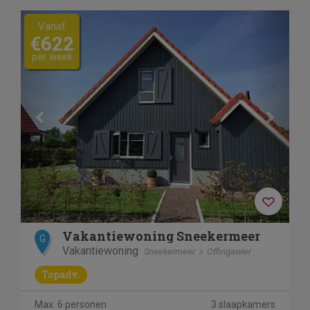
Previous
Next
Vanaf
€622
per week
Vakantiewoning Sneekermeer
G
Vakantiewoning
Sneekermeer
Offingawier
Topadv.
Max. 6 personen
3 slaapkamers