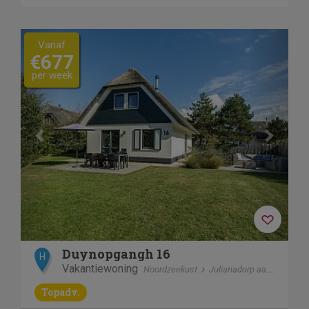
Previous
Next
Vanaf
€677
per week
Duynopgangh 16
H
Vakantiewoning
Noordzeekust
Julianadorp aan Zee
Topadv.