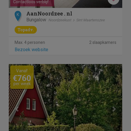
Contactloos verblijf
AanNoordzee . nl
K
Bungalow
Noordzeekust
Sint Maartenszee
Topadv.
Max. 4 personen
2 slaapkamers
Bezoek website
Previous
Next
Vanaf
€760
per week