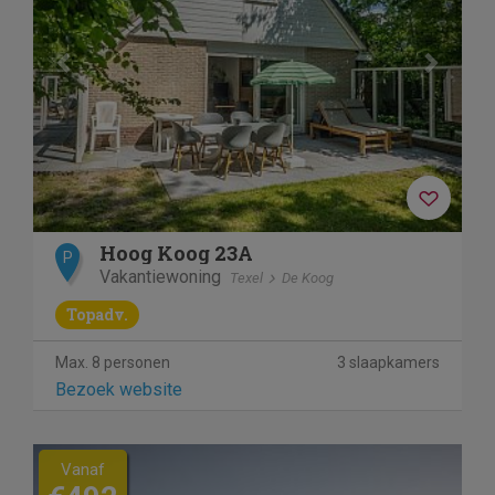
Hoog Koog 23A
P
Vakantiewoning
Texel
De Koog
Topadv.
Max. 8 personen
3 slaapkamers
Bezoek website
Vanaf