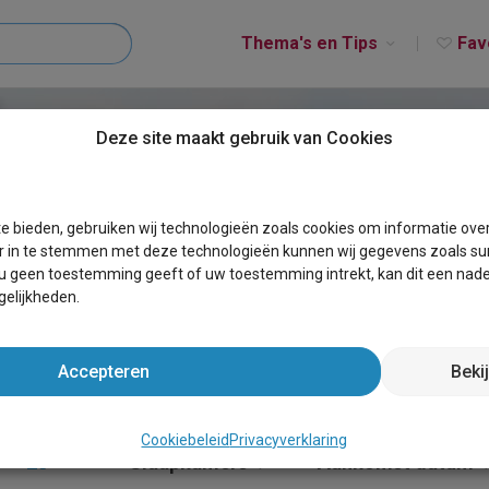
Thema's en Tips
Fav
Deze site maakt gebruik van Cookies
NEDERLAND
e bieden, gebruiken wij technologieën zoals cookies om informatie ove
r in te stemmen met deze technologieën kunnen wij gegevens zoals sur
 u geen toestemming geeft of uw toestemming intrekt, kan dit een nade
elijkheden.
Accepteren
Beki
Cookiebeleid
Privacyverklaring
20+
×
Slaapkamers
Aankomst datum