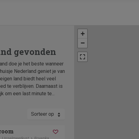
+
−
and gevonden
land doe je het beste wanneer
ehuisje Nederland geniet je van
 eigen land biedt heel veel
ed te verblijven. Daarnaast is
k om een last minute te...
Sorteer op
room
IJsselmeerkust
Bovenkarspel