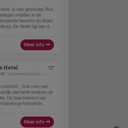
Heek' is een gezellige Bed
gelegen midden in de
glooiende heuvels en dalen
nburg. De Heek ligt aan de
e natuurgebieden, zoals het
avensbosch en de
r...
Meer info
s Hotel
ast
Schouwen-Duiveland
Ellemeet
en comfort… Ook voor een
atuurlijk van harte welkom op
jke. De luxe kamers van
l bieden je hetzelfde
imte als onze
ect om even helemaal op
t...
Meer info