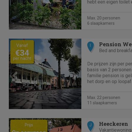
hebt een eigen toilet
intree,gratis parkeren,
de bossen en vennen,
Max. 20 personen
plekske dà zuukte op..
6 slaapkamers
Previous
Next
Pension We
Vanaf
I
Bed and breakf
€34
per nacht
De prijzen zijn per p
basis van 2 personen 
familie pension is ge
het dorp en op loopaf
hotels en restaurants.
elf 2-persoonskamers
Max. 22 personen
eigen badkamer, TV en
11 slaapkamers
Previous
Next
Heeckeren
Prijs
J
Vakantiewoning