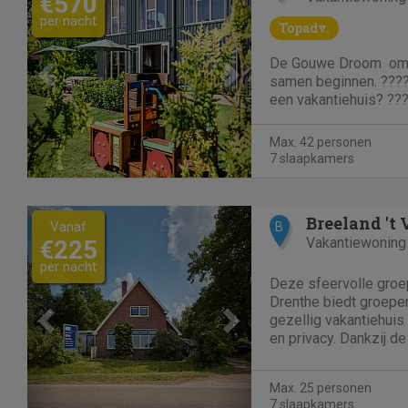
€570
per nacht
Topadv.
De Gouwe Droom  o
samen beginnen. ????
een vakantiehuis? ??
Groepsverblijf De G
met familie, vrienden,
Max. 42 personen
collegas genieten van
7 slaapkamers
gezelligheid in een m
van...
Previous
Next
Breeland 't
Vanaf
B
Vakantiewoning
€225
per nacht
Deze sfeervolle gro
Drenthe biedt groepe
gezellig vakantiehuis
en privacy. Dankzij d
zult u zich snel thuis 
Annen. Vanuit de woo
Max. 25 personen
aangebouwde serre hee
7 slaapkamers