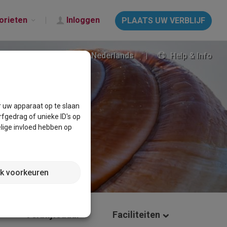
orieten
Inloggen
PLAATS UW VERBLIJF
Nederlands
Help & Info
r uw apparaat op te slaan
fgedrag of unieke ID's op
lige invloed hebben op
jk voorkeuren
Verblijfsduur
Faciliteiten