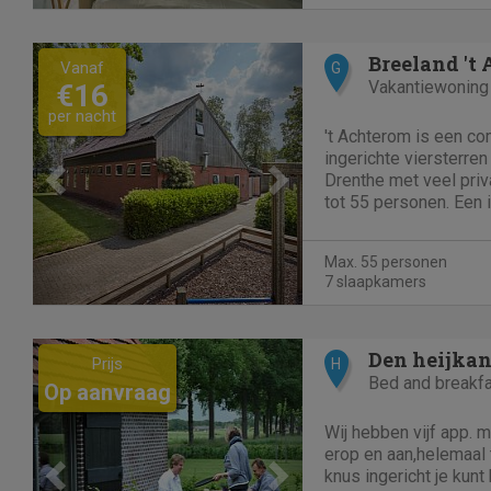
Previous
Next
Breeland 't
Vanaf
G
Vakantiewoning
€16
per nacht
't Achterom is een co
ingerichte viersterr
Drenthe met veel pri
tot 55 personen. Een 
vrienden- en familie
studiedagen en train
Max. 55 personen
heeft een omsloten te
7 slaapkamers
Previous
Next
Den heijkan
Prijs
H
Bed and breakf
Op aanvraag
Wij hebben vijf app. 
erop en aan,helemaal t
knus ingericht je kunt 