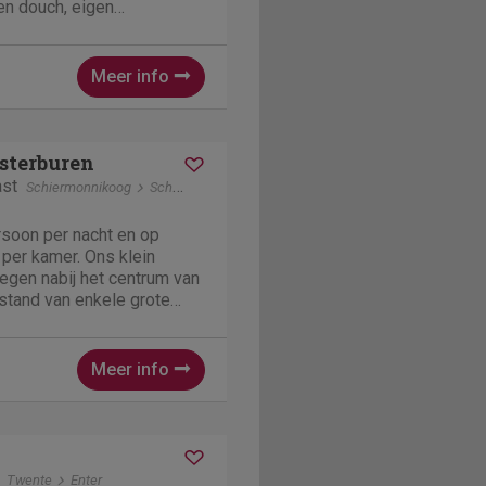
 en douch, eigen
lekker heerlijk rusten van
kort on genieten,Un skon
.
Meer info
sterburen
ast
Schiermonnikoog
Schiermonnikoog
ersoon per nacht en op
per kamer. Ons klein
legen nabij het centrum van
stand van enkele grote
 Het pension telt in totaal
, alle voorzien van een
...
Meer info
Twente
Enter