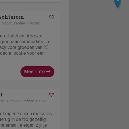
F
 Achterom
Noord Drenthe
Annen
mfortabel en sfeervol
en groepsaccommodatie in
vacy voor groepen van 25
ideale locatie voor een
weekend, schoolkamp,
ingsweekend. t Achterom
rras met een...
Meer info
t
ast
Hart van Brabant
Oisterwijk
met eigen keuken met alles
erug in de tijd gezellig
helemaal je eigen zijn,je