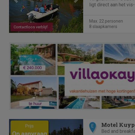
ligt direct aan het vis
voorzien van 8 slaa
met luxe faciliteiten.
Max. 22 personen
slaapkamers en een a
8 slaapkamers
Contactloos verblijf
Previous
Next
Motel Kuyp
Prijs
E
Bed and breakf
Op aanvraag