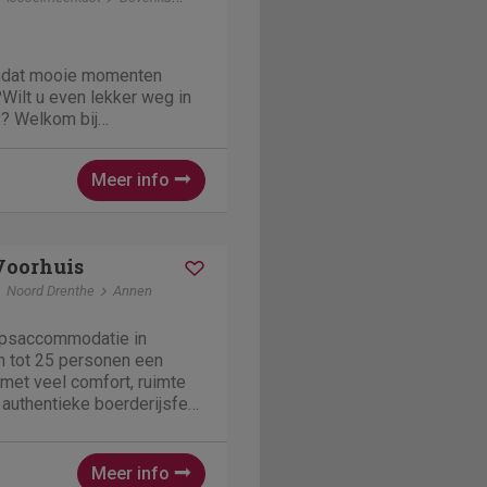
mdat mooie momenten
Wilt u even lekker weg in
?? Welkom bij
ouwe Droom! Kom samen
 schoolklas, vereniging of
Meer info
 rust, natuur en
odern vakantiehuis dat
 Voorhuis
Noord Drenthe
Annen
epsaccommodatie in
n tot 25 personen een
 met veel comfort, ruimte
e authentieke boerderijsfeer
voelen in 't Voorhuis in
nkamer met open haard en
ft u een...
Meer info