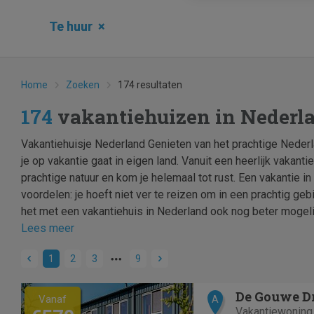
Te huur
×
Home
Zoeken
174 resultaten
174
vakantiehuizen in Nederl
Vakantiehuisje Nederland Genieten van het prachtige Neder
je op vakantie gaat in eigen land. Vanuit een heerlijk vakanti
prachtige natuur en kom je helemaal tot rust. Een vakantie in
voordelen: je hoeft niet ver te reizen om in een prachtig gebi
het met een vakantiehuis in Nederland ook nog beter mogelij
Lees meer
1
2
3
9
Previous
Next
De Gouwe D
Vanaf
A
Vakantiewoning