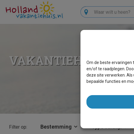
Zoeken
VAKANTIEHUIZEN 
Om de beste ervaringen t
en/of te raadplegen. Doo
deze site verwerken. Als
bepaalde functies en mog
Bestemming
Type verblijf
Filter op: