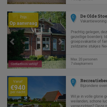
Previous
Next
De Olde Sto
Prijs
C
Vakantiewoning
Op aanvraag
Prachtig gelegen, dez
gezellige boerderij. 
groepsvakantie of fam
zeldzame stukjes Ned
nog alle ruimte krijgen
wat velen zoeken in h
Max. 20 personen
7 slaapkamers
Contactloos verblijf
Previous
Next
Recreatiebed
Vanaf
D
Bijzondere over
€940
per nacht
Wil je in volle glorie
weilanden, schone luc
vergezichten? Deze 