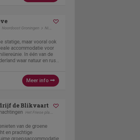
eve
Noordoost Groningen
Nieuwolda
e statige, maar vooral ook
Ideale accommodatie voor
iliereünie. In één van de
erland waar natuur en rust
. Hier vindt U dichtbij huis
et buitenland.
Meer info
rijf de Blikvaart
nachtingen
Het Friese platteland
Sint Annaparochie
 genieten van de groene
ht en prachtige
ruime groepsaccommodatie