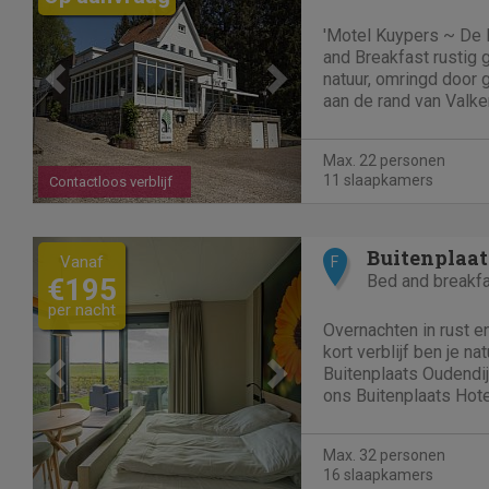
'Motel Kuypers ~ De 
and Breakfast rustig 
natuur, omringd door 
aan de rand van Valke
rand van vele bekend
Geuldal, Gerendal, R
Max. 22 personen
Schaelsberg. U kunt hie
11 slaapkamers
Contactloos verblijf
Previous
Next
Buitenplaat
Vanaf
F
Bed and breakf
€195
per nacht
Overnachten in rust 
kort verblijf ben je n
Buitenplaats Oudendi
ons Buitenplaats Hote
gevoel van rust en ru
vakantiehuizen. Perf
Max. 32 personen
adem te komen. Je heb
16 slaapkamers