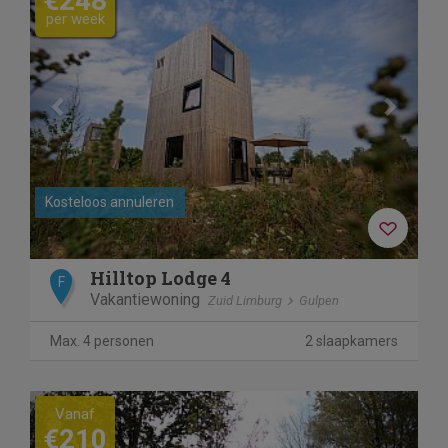
€248
per week
Kosteloos annuleren
Hilltop Lodge 4
F
Vakantiewoning
Zuid Limburg
Gulpen
Max. 4 personen
2 slaapkamers
Previous
Next
Vanaf
€210