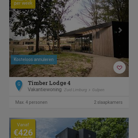
per week
Kosteloos annuleren
Timber Lodge 4
G
Vakantiewoning
Zuid Limburg
Gulpen
Max. 4 personen
2 slaapkamers
Previous
Next
Vanaf
€426