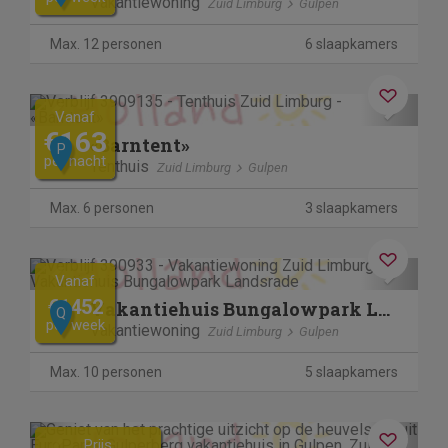
Vakantiewoning
Zuid Limburg
Gulpen
Max. 12 personen
6 slaapkamers
Previous
Next
Vanaf
€163
«Barntent»
P
per nacht
Tenthuis
Zuid Limburg
Gulpen
Max. 6 personen
3 slaapkamers
Previous
Next
Vanaf
€1452
Vakantiehuis Bungalowpark Landsrade
Q
per week
Vakantiewoning
Zuid Limburg
Gulpen
Max. 10 personen
5 slaapkamers
Previous
Next
Prijs