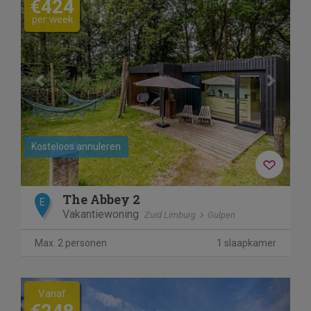
€424
per week
Kosteloos annuleren
The Abbey 2
E
Vakantiewoning
Zuid Limburg
Gulpen
Max. 2 personen
1 slaapkamer
Previous
Next
Vanaf