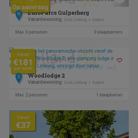
Op aanvraag
EuroParcs Gulperberg
R
Vakantiewoning
Zuid Limburg
Gulpen
Max. 6 personen
3 slaapkamers
Vanaf
€181
per week
Woodlodge 2
S
Vakantiewoning
Zuid Limburg
Gulpen
Max. 2 personen
1 slaapkamer
Vanaf
€37