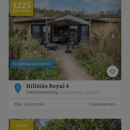
€225
per week
Kosteloos annuleren
Hillside Royal 4
D
Vakantiewoning
Zuid Limburg
Gulpen
Max. 4 personen
2 slaapkamers
Previous
Next
Vanaf