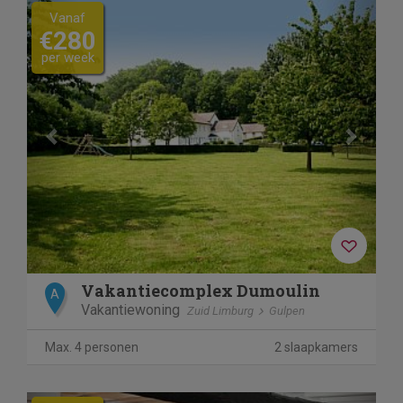
Previous
Next
Vanaf
€280
per week
Vakantiecomplex Dumoulin
A
Vakantiewoning
Zuid Limburg
Gulpen
Max. 4 personen
2 slaapkamers