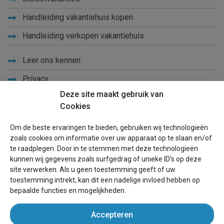
Handleiding vakantiehuis kopen
Handleiding verkopen vakantiehuis
Leer ons kennen
Privacy
Deze site maakt gebruik van
Links
Cookies
Sitemap
Om de beste ervaringen te bieden, gebruiken wij technologieën
Blog
zoals cookies om informatie over uw apparaat op te slaan en/of
te raadplegen. Door in te stemmen met deze technologieën
Voor eigenaren
kunnen wij gegevens zoals surfgedrag of unieke ID's op deze
site verwerken. Als u geen toestemming geeft of uw
Een advertentie plaatsen
toestemming intrekt, kan dit een nadelige invloed hebben op
bepaalde functies en mogelijkheden.
Inloggen
Accepteren
Succesvol verhuren vakantiewoning