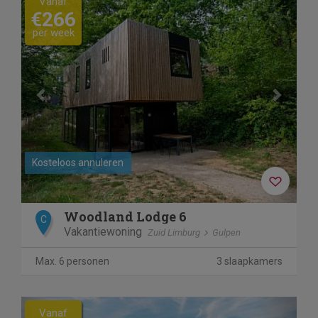
Vanaf
€266
per week
Kosteloos annuleren
Woodland Lodge 6
C
Vakantiewoning
Zuid Limburg
Gulpen
Max. 6 personen
3 slaapkamers
Previous
Next
Vanaf