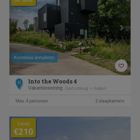
per week
Kosteloos annuleren
Into the Woods 4
H
Vakantiewoning
Zuid Limburg
Gulpen
Max. 4 personen
2 slaapkamers
Vanaf
€210