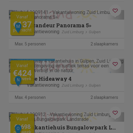
Previous
Next
Vanaf
€137
«Grandeur Panorama 5»
M
per nacht
Vakantiewoning
Zuid Limburg
Gulpen
Max. 5 personen
2 slaapkamers
Kosteloos annuleren
Previous
Next
Vanaf
€424
The Hideaway 4
per week
N
Vakantiewoning
Zuid Limburg
Gulpen
Max. 4 personen
2 slaapkamers
Previous
Next
Vanaf
€1698
Vakantiehuis Bungalowpark Landsrade
O
per week