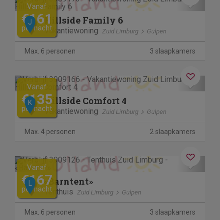
Previous
Next
Vanaf
€161
Hillside Family 6
J
per nacht
Vakantiewoning
Zuid Limburg
Gulpen
Max. 6 personen
3 slaapkamers
Previous
Next
Vanaf
€135
Hillside Comfort 4
K
per nacht
Vakantiewoning
Zuid Limburg
Gulpen
Max. 4 personen
2 slaapkamers
Previous
Next
Vanaf
€167
«Barntent»
L
per nacht
Tenthuis
Zuid Limburg
Gulpen
Max. 6 personen
3 slaapkamers