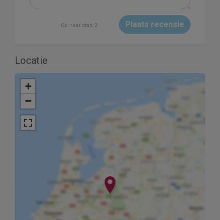
Plaats recensie
Ga naar stap 2
Locatie
+
−