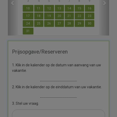
3
4
5
6
7
8
9
10
11
12
13
14
15
16
17
18
19
20
21
22
23
24
25
26
27
28
29
30
31
Prijsopgave/Reserveren
1. Klik in de kalender op de datum van aanvang van uw
vakantie.
2. Klik in de kalender op de einddatum van uw vakantie.
3. Stel uw vraag.