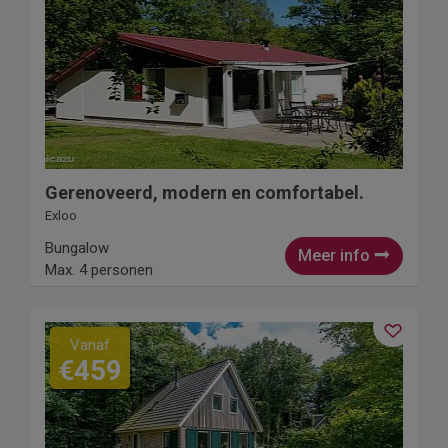
Gerenoveerd, modern en comfortabel.
Exloo
Bungalow
Meer info
Max. 4 personen
Vanaf
€459