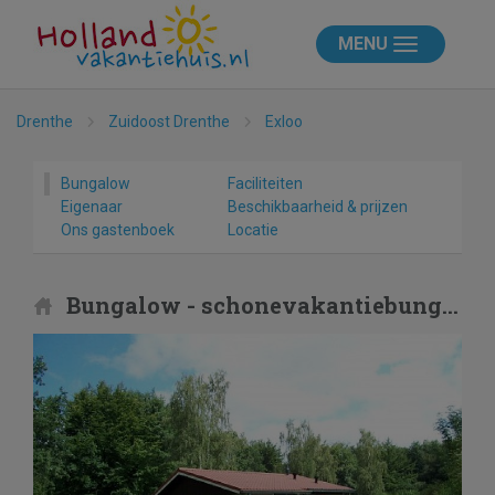
MENU
Drenthe
Zuidoost Drenthe
Exloo
Bungalow
Faciliteiten
Eigenaar
Beschikbaarheid & prijzen
Ons gastenboek
Locatie
Bungalow - schonevakantiebungalow