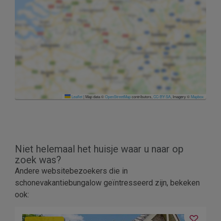
Leaflet
|
Map data ©
OpenStreetMap
contributors,
CC-BY-SA
, Imagery ©
Mapbox
Niet helemaal het huisje waar u naar op
zoek was?
Andere websitebezoekers die in
schonevakantiebungalow geïntresseerd zijn, bekeken
ook: