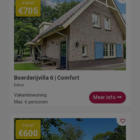
Vanaf
€705
Boerderijvilla 6 | Comfort
Exloo
Vakantiewoning
Meer info
Max. 6 personen
Vanaf
€600