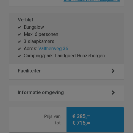
www.schonevakantiebungalow.nl
Verblijf
Bungalow
Max. 6 personen
3 slaapkamers
Adres:
Valtherweg 36
Camping/park: Landgoed Hunzebergen
Faciliteiten
Informatie omgeving
€ 385,=
Prijs van
€ 715,=
tot