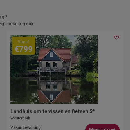
as?
ijn, bekeken ook:
Vanaf
€799
Landhuis om te vissen en fietsen 5*
Westerbork
Vakantiewoning
Meer info