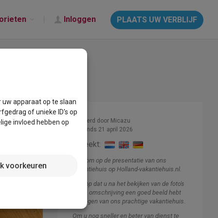
orieten
Inloggen
PLAATS UW VERBLIJF
r uw apparaat op te slaan
fgedrag of unieke ID's op
Beheerd door Micazu
lige invloed hebben op
Lid sinds 21 april 2026
Spreekt:
Welkom op de presentatie van ons
jk voorkeuren
vakantiehuis op Holland-vakantiehuis.nl.
Ik hoop dat u na het bekijken van de foto's
en de omschrijving een goed beeld hebt
gekregen van ons prachtige vakantiehuis.
Om u nog sneller en beter van dienst te