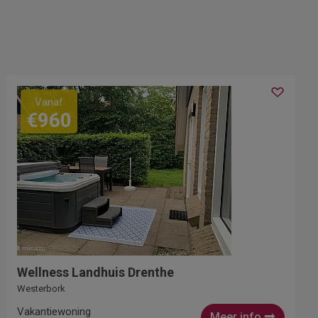
Vanaf
€960
Wellness Landhuis Drenthe
Westerbork
Vakantiewoning
Meer info