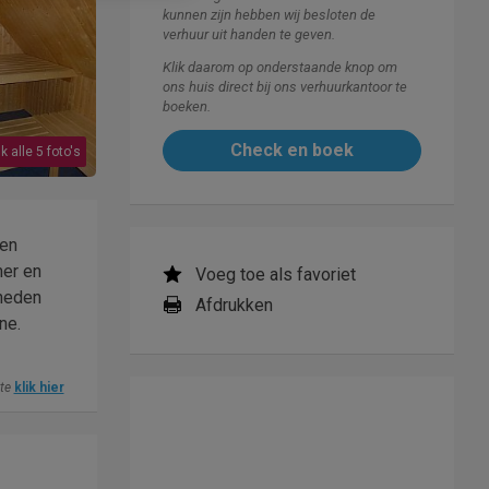
kunnen zijn hebben wij besloten de
verhuur uit handen te geven.
Klik daarom op onderstaande knop om
ons huis direct bij ons verhuurkantoor te
boeken.
Check en boek
k alle 5 foto's
men
mer en
Voeg toe als favoriet
kheden
Afdrukken
ne.
ite
klik hier