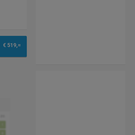
€ 519,=
zo
1
8