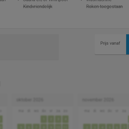
Kindvriendelijk
Roken toegestaan
Prijs vanaf
oktober 2026
november 2026
o
ma
di
wo
do
vr
za
zo
ma
di
wo
do
vr
za
6
1
2
3
4
3
5
6
7
8
9
10
11
2
3
4
5
6
7