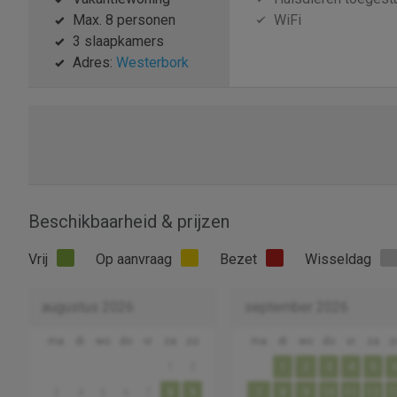
Max. 8 personen
WiFi
3 slaapkamers
Adres:
Westerbork
Beschikbaarheid & prijzen
Vrij
Op aanvraag
Bezet
Wisseldag
augustus 2026
september 2026
ma
di
wo
do
vr
za
zo
ma
di
wo
do
vr
za
z
1
2
1
2
3
4
5
3
4
5
6
7
8
9
7
8
9
10
11
12
1