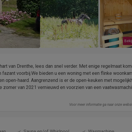
Bekij
t hart van Drenthe, lees dan snel verder. Met enige regelmaat ko
en fazant voorbij.We bieden u een woning met een flinke woonka
 een open-haard. Aangrenzend is er de open-keuken met mogelij
n de zomer van 2021 vernieuwd en voorzien van een vaatwasmachi
Voor meer informatie ga naar onze webs
aan
Sauna en/of Whirlpool
Wasmachine