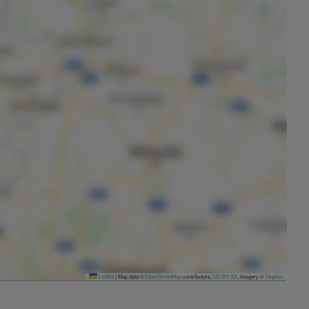
Leaflet
|
Map data ©
OpenStreetMap
contributors,
CC-BY-SA
, Imagery ©
Mapbox