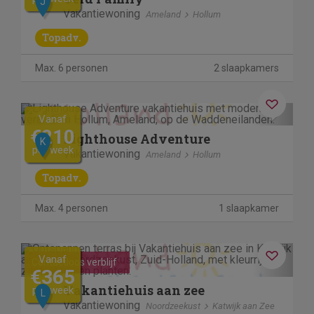
J
Vakantiewoning
Ameland
Hollum
Topadv.
Max. 6 personen
2 slaapkamers
Kosteloos annuleren
Previous
Next
Vanaf
€210
Lighthouse Adventure
K
per week
Vakantiewoning
Ameland
Hollum
Topadv.
Max. 4 personen
1 slaapkamer
Previous
Next
Vanaf
Contactloos verblijf
€365
Vakantiehuis aan zee
per week
L
Vakantiewoning
Noordzeekust
Katwijk aan Zee