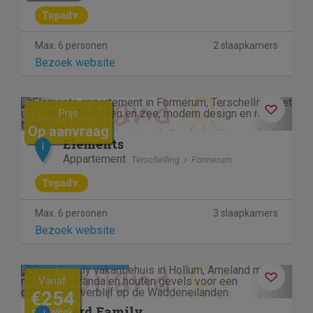
Topadv.
Max. 6 personen
2 slaapkamers
Bezoek website
Previous
Next
Prijs
Op aanvraag
Elements
I
Appartement
Terschelling
Formerum
Topadv.
Max. 6 personen
3 slaapkamers
Bezoek website
Kosteloos annuleren
Previous
Next
Vanaf
€254
Oerd Family
per week