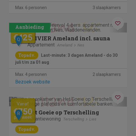
Max. 6 personen
3 slaapkamers
Contactloos verblijf
Previous
Next
€745
€425
OLIVIER Ameland incl. sauna
Q
Appartement
Ameland
Nes
Topadv.
Last-minute: 3 dagen Ameland - do 30
juli t/m za 01 aug
Max. 4 personen
2 slaapkamers
Bezoek website
Previous
Next
Vanaf
€750
Het Goeie op Terschelling
R
per week
Vakantiewoning
Terschelling
Lies
Topadv.