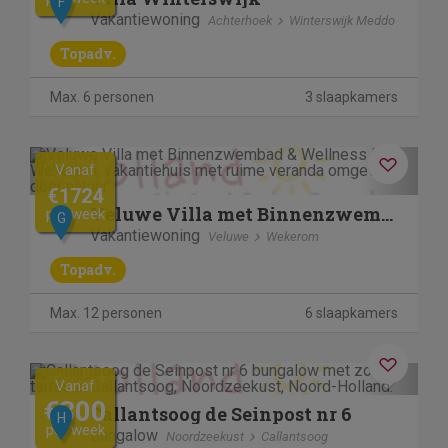
F
Vakantiewoning
Achterhoek
Winterswijk Meddo
Topadv.
Max. 6 personen
3 slaapkamers
Previous
Next
Vanaf
€1724
Veluwe Villa met Binnenzwembad & Wellness | 12 personen
per week
G
Vakantiewoning
Veluwe
Wekerom
Topadv.
Max. 12 personen
6 slaapkamers
Previous
Next
Vanaf
€300
Callantsoog de Seinpost nr 6
H
per week
Bungalow
Noordzeekust
Callantsoog