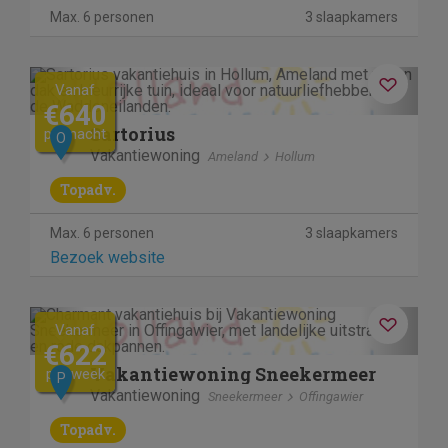
Max. 6 personen
3 slaapkamers
Previous
Next
Vanaf
€640
Sartorius
per nacht
O
Vakantiewoning
Ameland
Hollum
Topadv.
Max. 6 personen
3 slaapkamers
Bezoek website
Previous
Next
Vanaf
€622
Vakantiewoning Sneekermeer
per week
P
Vakantiewoning
Sneekermeer
Offingawier
Topadv.