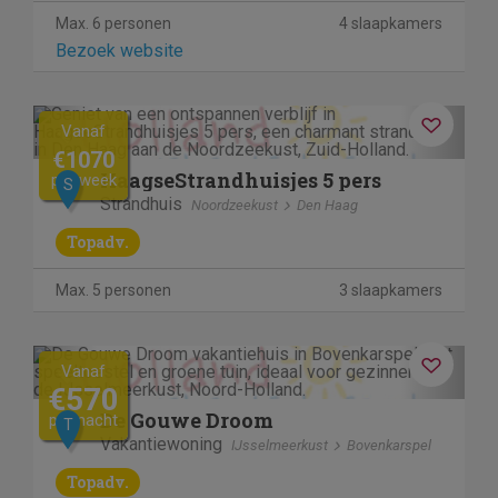
Max. 6 personen
4 slaapkamers
Bezoek website
Previous
Next
Vanaf
€1070
HaagseStrandhuisjes 5 pers
per week
S
Strandhuis
Noordzeekust
Den Haag
Topadv.
Max. 5 personen
3 slaapkamers
Previous
Next
Vanaf
€570
De Gouwe Droom
per nacht
T
Vakantiewoning
IJsselmeerkust
Bovenkarspel
Topadv.