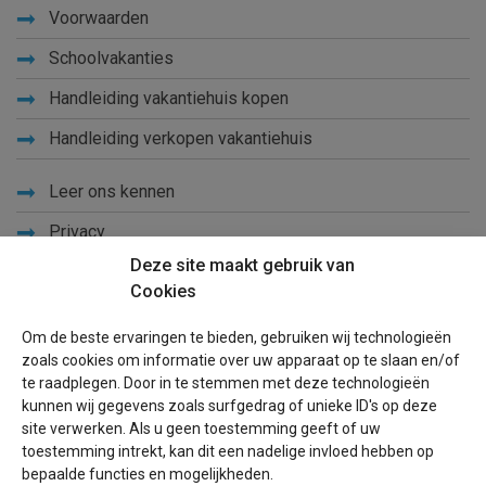
Voorwaarden
Schoolvakanties
Handleiding vakantiehuis kopen
Handleiding verkopen vakantiehuis
Leer ons kennen
Privacy
Deze site maakt gebruik van
Links
Cookies
Sitemap
Om de beste ervaringen te bieden, gebruiken wij technologieën
Blog
zoals cookies om informatie over uw apparaat op te slaan en/of
te raadplegen. Door in te stemmen met deze technologieën
Voor eigenaren
kunnen wij gegevens zoals surfgedrag of unieke ID's op deze
site verwerken. Als u geen toestemming geeft of uw
Een advertentie plaatsen
toestemming intrekt, kan dit een nadelige invloed hebben op
bepaalde functies en mogelijkheden.