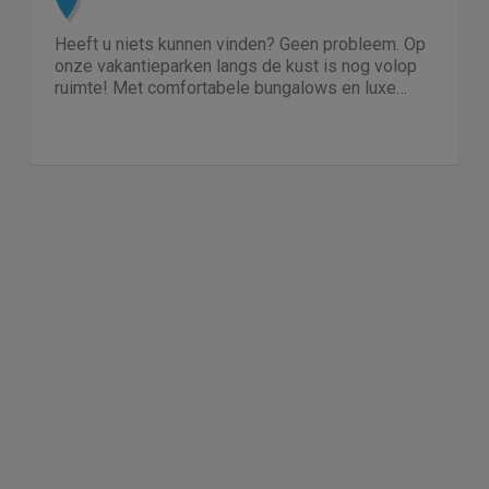
Heeft u niets kunnen vinden? Geen probleem. Op
onze vakantieparken langs de kust is nog volop
ruimte! Met comfortabele bungalows en luxe
villa's direct aan het water of in het bos. En niet
duur!