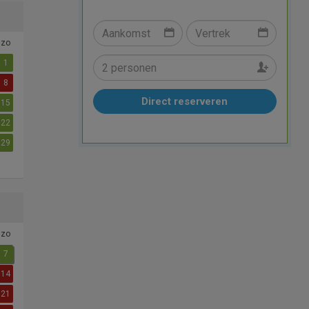
zo
1
8
Direct reserveren
15
22
29
zo
7
14
21