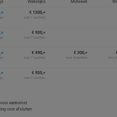
js
Wekelijks
Midweek
W
,=
€ 1300,=
voor 7 nachten
ten
,=
€ 930,=
voor 7 nachten
ten
,=
€ 490,=
€ 300,=
voor 7 nachten
voor 4 nachten
voor 
ten
,=
€ 930,=
voor 7 nachten
ten
 voor aankomst.
ng voor afsluiten.