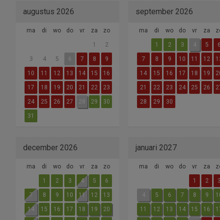
augustus 2026
september 2026
ma
di
wo
do
vr
za
zo
ma
di
wo
do
vr
za
z
1
2
1
2
3
4
5
3
4
5
6
7
8
9
7
8
9
10
11
12
1
10
11
12
13
14
15
16
14
15
16
17
18
19
2
17
18
19
20
21
22
23
21
22
23
24
25
26
2
24
25
26
27
28
29
30
28
29
30
31
december 2026
januari 2027
ma
di
wo
do
vr
za
zo
ma
di
wo
do
vr
za
z
1
2
3
4
5
6
1
2
7
8
9
10
11
12
13
4
5
6
7
8
9
1
14
15
16
17
18
19
20
11
12
13
14
15
16
1