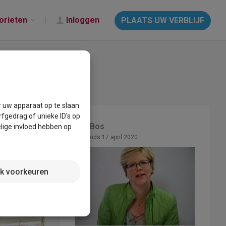
orieten
Inloggen
PLAATS UW VERBLIJF
r uw apparaat op te slaan
fgedrag of unieke ID's op
Elly Bos
lige invloed hebben op
Lid sinds 17 april 2020
jk voorkeuren