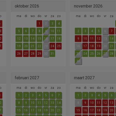
oktober 2026
november 2026
o
ma
di
wo
do
vr
za
zo
ma
di
wo
do
vr
za
6
1
2
3
4
3
5
6
7
8
9
10
11
2
3
4
5
6
7
0
12
13
14
15
16
17
18
9
10
11
12
13
14
7
19
20
21
22
23
24
25
16
17
18
19
20
21
26
27
28
29
30
31
23
24
25
26
27
28
30
februari 2027
maart 2027
o
ma
di
wo
do
vr
za
zo
ma
di
wo
do
vr
za
3
1
2
3
4
5
6
7
1
2
3
4
5
6
0
8
9
10
11
12
13
14
8
9
10
11
12
13
7
15
16
17
18
19
20
21
15
16
17
18
19
20