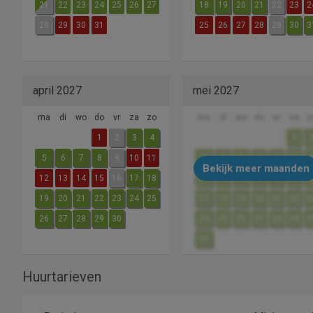
21
22
23
24
25
26
27
18
19
20
21
22
23
2
28
29
30
31
25
26
27
28
29
30
3
april 2027
mei 2027
ma
di
wo
do
vr
za
zo
ma
di
wo
do
vr
za
z
1
2
3
4
1
5
6
7
8
9
10
11
3
4
5
6
7
8
Bekijk meer maanden
12
13
14
15
16
17
18
10
11
12
13
14
15
1
19
20
21
22
23
24
25
17
18
19
20
21
22
2
26
27
28
29
30
24
25
26
27
28
29
3
31
Huurtarieven