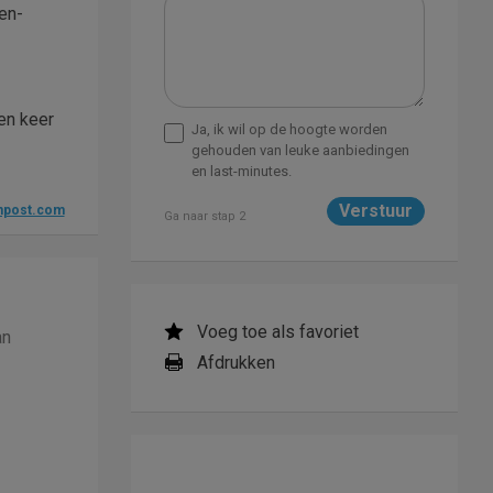
en-
en keer
Ja, ik wil op de hoogte worden
gehouden van leuke aanbiedingen
en last-minutes.
npost.com
Ga naar stap 2
Voeg toe als favoriet
an
Afdrukken