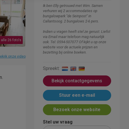
Ik ben Elly getrouwd met Wim. Samen
verhuren wij 2 accommodaties op
bungalowpark "de Seinpost" in
Callantsoog. 2 bungalows 2-6 pers.
Indien u vragen heeft stel ze gerust. Liefst
via Email maar telefoon mag natuurlijk
 alle 26 foto's
ook. Tel: 0594-507077 Of kijkt u op onze
website voor de actuele prijzen en
bezetting bij online boeken.
ekijk onze video
Spreekt:
n.
Bekijk contactgegevens
Stuur een e-mail
Bezoek onze website
Stel uw vraag