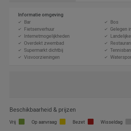
Informatie omgeving
Bar
Bos
Fietsenverhuur
Gelegen i
Internetmogelijkheden
Landelijk
Overdekt zwembad
Restauran
Supermarkt dichtbij
Tennisba
Visvoorzieningen
Waterspor
Beschikbaarheid & prijzen
Vrij
Op aanvraag
Bezet
Wisseldag