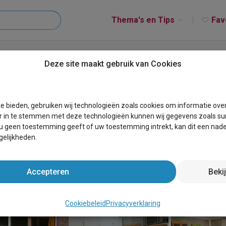
Thema's en Tips
Fav
Callantsoog de Seinpost nr 6
Deze site maakt gebruik van Cookies
r 6
e bieden, gebruiken wij technologieën zoals cookies om informatie ove
r in te stemmen met deze technologieën kunnen wij gegevens zoals sur
 u geen toestemming geeft of uw toestemming intrekt, kan dit een nade
elijkheden.
Accepteren
Beki
Cookiebeleid
Privacyverklaring