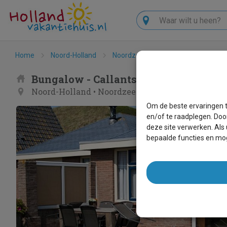
Zoeken
Home
Noord-Holland
Noordzeekust
Callantsoog
Bungalow - Callantsoog de Seinpost n
Noord-Holland
•
Noordzeekust
•
Callantsoog
Om de beste ervaringen t
en/of te raadplegen. Doo
deze site verwerken. Als
bepaalde functies en mog