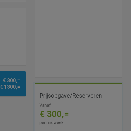
€ 300,=
€ 1300,=
Prijsopgave/Reserveren
Vanaf
€ 300,=
per midweek