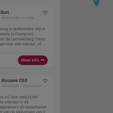
D
chot
Vechtstreek
Lemele
ing in authentieke stijl in
emele in Overijssel,
van de Lemelerberg. Deze
aal voor een wandel- of
dyllische Regge- en
dom zijn meerdere
n afsluitbare...
Meer info
 Houses C65
Vechtstreek
Rheezerveen
e vol luxe dankzij het
 interieur in dit
laapkamers en kinderkamer
t van de lekkernijen van de