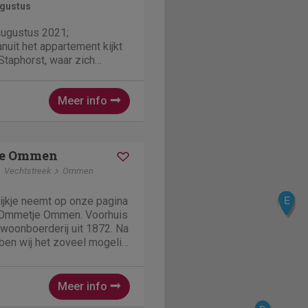
ugustus
augustus 2021;
anuit het appartement kijkt
Staphorst, waar zich
routes, wandel-, huifkar-
en, evenals de
Meer info
rte Dennen. U gaat zo
de natuur in. Het...
je Ommen
Vechtstreek
Ommen
C
E
ijkje neemt op onze pagina
t Ommetje Ommen. Voorhuis
woonboerderij uit 1872. Na
ben wij het zoveel mogelijk
uggebracht, het heeft de
et alle gemakken van deze
Meer info