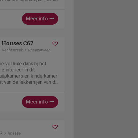
t. Er zijn daarnaast nog veel
racties die het bezoeken
Meer info
 Houses C67
Vechtstreek
Rheezerveen
e vol luxe dankzij het
 interieur in dit
laapkamers en kinderkamer
t van de lekkernijen van de
t. Er zijn daarnaast nog veel
racties die het bezoeken
Meer info
ek
Rheeze