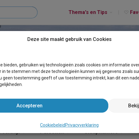
Thema's en Tips
Fav
Deze site maakt gebruik van Cookies
ECHTSTREEK
e bieden, gebruiken wij technologieën zoals cookies om informatie ove
r in te stemmen met deze technologieën kunnen wij gegevens zoals sur
 u geen toestemming geeft of uw toestemming intrekt, kan dit een nade
elijkheden.
Accepteren
Beki
Cookiebeleid
Privacyverklaring
 verblijf
Personen
Slaapkamers