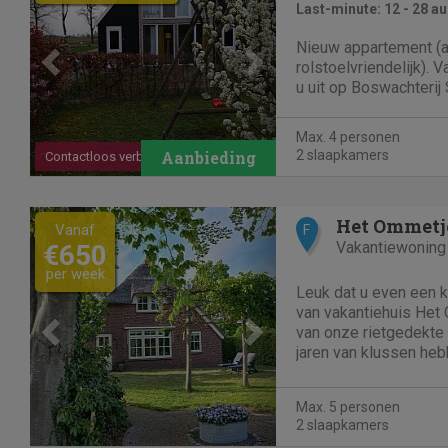
Last-minute: 12 - 28 a
Nieuw appartement (
rolstoelvriendelijk). V
u uit op Boswachterij 
diverse mountainbike-
en fietspaden bevind
Max. 4 personen
recreatieplas De Zwa
2 slaapkamers
Contactloos verblijf
vanuit uw appartement 
Previous
Next
Het Ommet
Vanaf
F
Vakantiewoning
€650
per week
Leuk dat u even een k
van vakantiehuis He
van onze rietgedekte 
jaren van klussen heb
weer in oude stijl ter
sfeer van vroeger, m
Max. 5 personen
tijd. Het...
2 slaapkamers