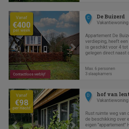
kindvriendelijke vakan
Previous
Next
De Buizerd
Vanaf
C
Vakantiewoning
€400
per week
Appartement De Buize
verdieping, heeft een
is geschikt voor 4 tot
gelegen direct naast 
royale tuin van ca. 6
voorzien van een roya
Max. 6 personen
een compleet...
3 slaapkamers
Contactloos verblijf
Previous
Next
hof van len
Vanaf
D
Vakantiewoning
€98
per nacht
Rust ruimte weg van
de beschikking over 
eigen "appartement" H