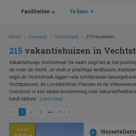
Faciliteiten
Te huur
×
Home
Overijssel
Vechtstreek
215 resultaten
215
vakantiehuizen in Vechts
Vakantiehuisje Vechtstreek De naam zegt het al, het pracht
de rivier de Vecht. Je vindt er prachtige landhuizen, kastelen,
regio de Vechtstreek liggen vele schitterende natuurgebie
Vechtplassen, de Loosdrechtse Plassen en de Vinkeveense
Overijssel is een ideale bestemming voor natuurliefhebbers
biedt talloze...
Lees meer
1
2
3
11
Vanaf
Horseteller
A