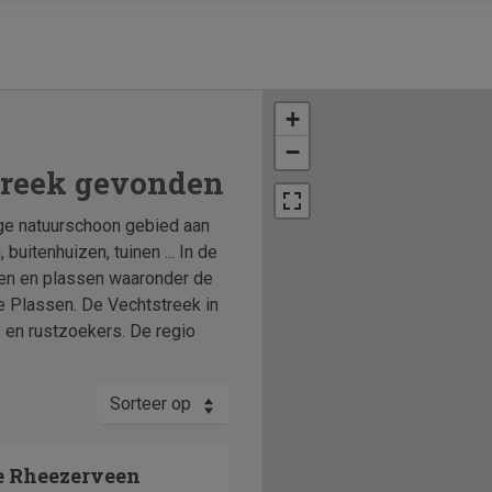
+
−
treek gevonden
ige natuurschoon gebied aan
 buitenhuizen, tuinen ... In de
den en plassen waaronder de
 Plassen. De Vechtstreek in
 en rustzoekers. De regio
Sorteer op
ie Rheezerveen