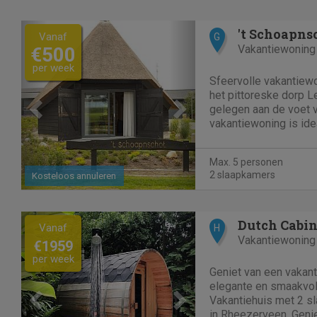
Previous
Next
't Schoapns
Vanaf
G
Vakantiewoning
€500
per week
Sfeervolle vakantiewon
het pittoreske dorp L
gelegen aan de voet 
vakantiewoning is ide
fietsvakantie in het i
Vechtdalgebied. Ron
Max. 5 personen
terrasjes. Er is ee
2 slaapkamers
Kosteloos annuleren
Previous
Next
Dutch Cabin
Vanaf
H
Vakantiewoning
€1959
per week
Geniet van een vakanti
elegante en smaakvolle
Vakantiehuis met 2 s
in Rheezerveen. Genie