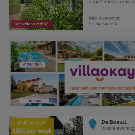
appartementen aan in
Midden in de buurtsc
landgoederen ‘De Hort
Max. 4 personen
steenworp...
2 slaapkamers
Contactloos verblijf
Previous
Next
De Bosuil
€940 per week
E
Vakantiewoning
€800 per week