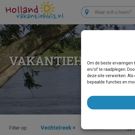
Zoeken
VAKANTIEHUIZEN V
Om de beste ervaringen t
en/of te raadplegen. Doo
deze site verwerken. Als
bepaalde functies en mog
Vechtstreek
×
Plaats
Type
Filter op: