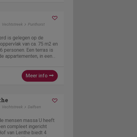
tiepark bevindt zich...
Vechtstreek
Punthorst
rd is gelegen op de
 oppervlak van ca. 75 m2 en
 6 personen. Een terras is
de appartementen, in een
00 m2. Het appartement is
le zithoek, een eethoek en
Meer info
the
Vechtstreek
Dalfsen
 de mensen massa U heeft
een compleet ingericht
of van Lenthe biedt 4