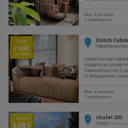
restaurants in de buur
meer toeristische att
Max. 4 personen
waard zijn. Heerlijk...
3 slaapkamers
Previous
Next
Dutch Cabin
Vanaf
I
Vakantiewoning
€1959
per week
Geniet van een vakanti
elegante en smaakvolle
Vakantiehuis met 2 s
in Rheezerveen. Genie
restaurants in de buur
meer toeristische att
Max. 4 personen
waard zijn. Heerlijk...
2 slaapkamers
Previous
Next
chalet 201
Vanaf
J
Chalet
€481
Vechtstre