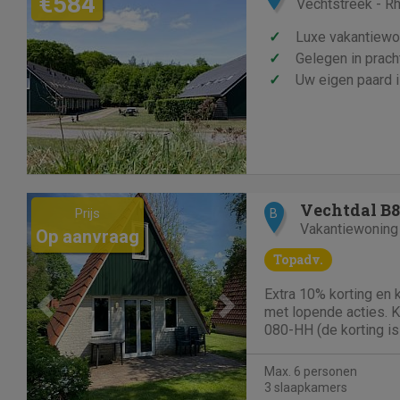
€584
Vechtstreek - R
✓
Luxe vakantiewo
✓
Gelegen in prach
✓
Uw eigen paard 
Previous
Next
Vechtdal B8
Prijs
B
Vakantiewoning
Op aanvraag
Topadv.
Extra 10% korting en
met lopende acties. 
080-HH (de korting is
boekingen via de Web
(DIERVRIJ) is een ge
Max. 6 personen
ligt op vakantiepark '
3 slaapkamers