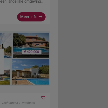
 een landelijke omgeving
hap Lenthe met de
e’ en ‘Mataram’ op
Meer info
Vechtstreek
Punthorst