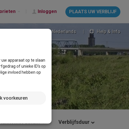
orieten
Inloggen
PLAATS UW VERBLIJF
Nederlands
Help & Info
r uw apparaat op te slaan
fgedrag of unieke ID's op
lige invloed hebben op
jk voorkeuren
Aankomst datum
Verblijfsduur