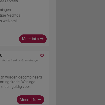
heezerveen
ningen
tige Vechtdal
is welkom!
Meer info
0
Vechtstreek
Gramsbergen
 kan worden gecombineerd
Kortingskode: Waninge-
 alleen geldig voor
site) Vechtdal B80
zellige vakantiewoning die
Meer info
t Hooge Holt. Dit