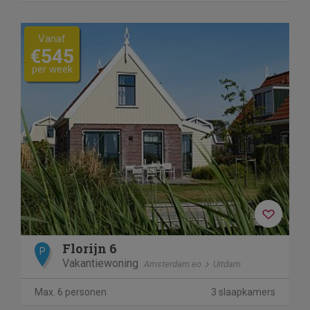
Vanaf
€545
per week
Florijn 6
P
Vakantiewoning
Amsterdam eo
Uitdam
Max. 6 personen
3 slaapkamers