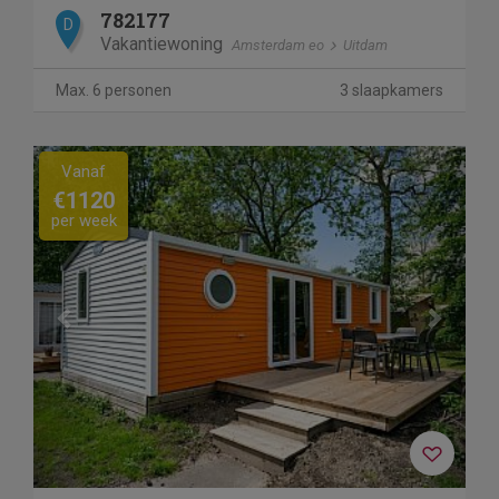
782177
D
Vakantiewoning
Amsterdam eo
Uitdam
Max. 6 personen
3 slaapkamers
Previous
Next
Vanaf
€1120
per week