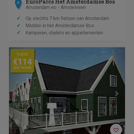
EuroParcs Het Amsterdamse Bos
A
Amsterdam eo - Amstelveen
✓
Op slechts 7 km fietsen van Amsterdam
✓
Midden in het Amsterdamse Bos
✓
Kamperen, chalets en appartementen
Previous
Next
Vanaf
€114
per week