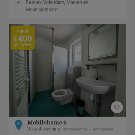
✓
Bezoek Volendam, Marken en
Monnickendam
Vanaf
€400
per week
Mobilehome 6
S
Vakantiewoning
Amsterdam eo
Amstelveen