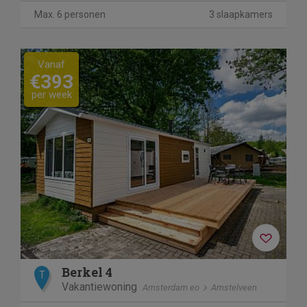
Max. 6 personen
3 slaapkamers
Vanaf
€393
per week
Berkel 4
T
Vakantiewoning
Amsterdam eo
Amstelveen