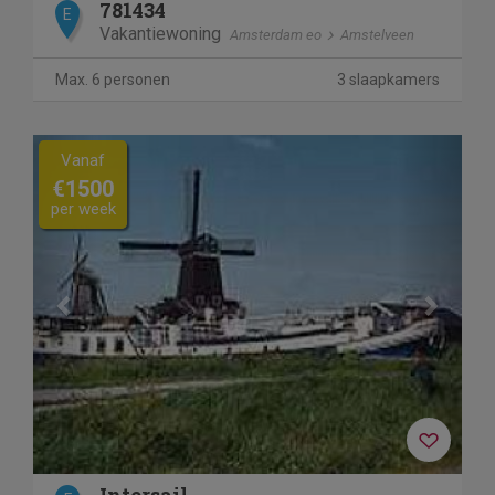
781434
E
Vakantiewoning
Amsterdam eo
Amstelveen
Max. 6 personen
3 slaapkamers
Previous
Next
Vanaf
€1500
per week