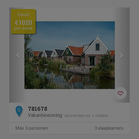
Previous
Next
Vanaf
€1020
per week
781678
Q
Vakantiewoning
Amsterdam eo
Uitdam
Max. 6 personen
3 slaapkamers