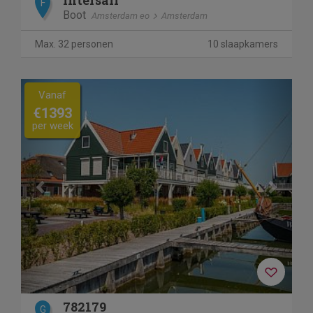
Intersail
F
Boot
Amsterdam eo
Amsterdam
Max. 32 personen
10 slaapkamers
Previous
Next
Vanaf
€1393
per week
782179
G