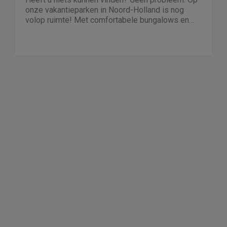
onze vakantieparken in Noord-Holland is nog
volop ruimte! Met comfortabele bungalows en
luxe villa's direct aan de kust of in het bos. En
echt niet duur!