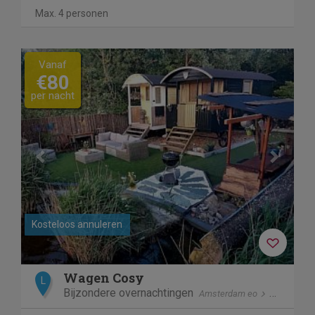
Max. 4 personen
Previous
Next
Vanaf
€80
per nacht
Kosteloos annuleren
Wagen Cosy
L
Bijzondere overnachtingen
Amsterdam eo
Spaarndam