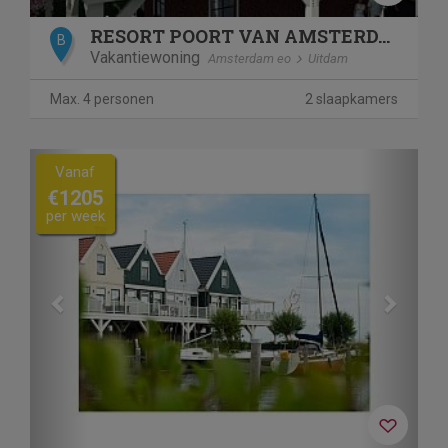
RESORT POORT VAN AMSTERDAM
B
Vakantiewoning
Amsterdam eo
Uitdam
Max. 4 personen
2 slaapkamers
Previous
Next
Vanaf
€1205
per week