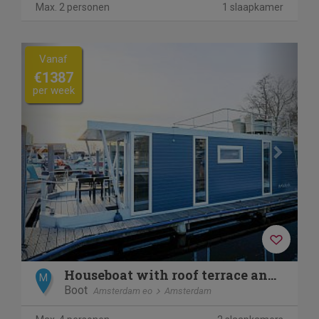
Max. 2 personen
1 slaapkamer
Previous
Next
Vanaf
€1387
per week
Houseboat with roof terrace and balcony (4 pers) "De Hoop"
M
Boot
Amsterdam eo
Amsterdam