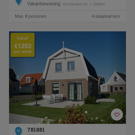
Vakantiewoning
Amsterdam eo
Uitdam
Max. 8 personen
4 slaapkamers
Previous
Next
Vanaf
€1253
per week
781881
H