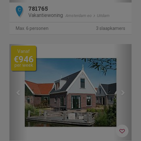
781765
C
Vakantiewoning
Amsterdam eo
Uitdam
Max. 6 personen
3 slaapkamers
Previous
Next
Vanaf
€946
per week