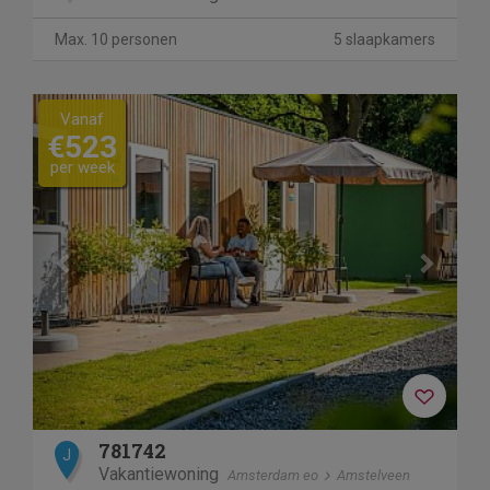
Max. 10 personen
5 slaapkamers
Previous
Next
Vanaf
€523
per week
781742
J
Vakantiewoning
Amsterdam eo
Amstelveen