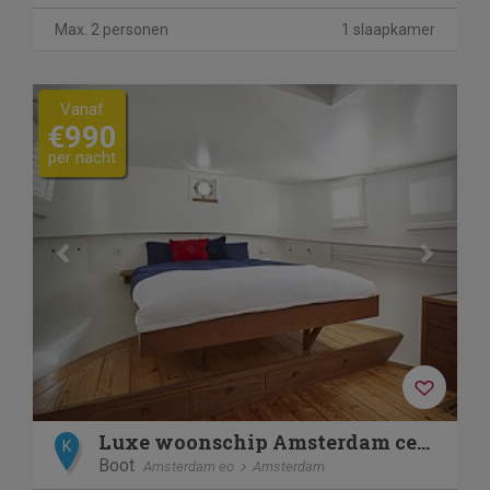
Max. 2 personen
1 slaapkamer
Previous
Next
Vanaf
€990
per nacht
Luxe woonschip Amsterdam centrum
K
Boot
Amsterdam eo
Amsterdam