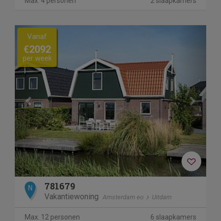
Max. 4 personen
2 slaapkamers
Previous
Next
Vanaf
€2092
per week
781679
N
Vakantiewoning
Amsterdam eo
Uitdam
Max. 12 personen
6 slaapkamers