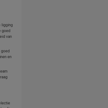
 ligging
e goed
eid van
n goed
inen en
eteam
graag
lectie