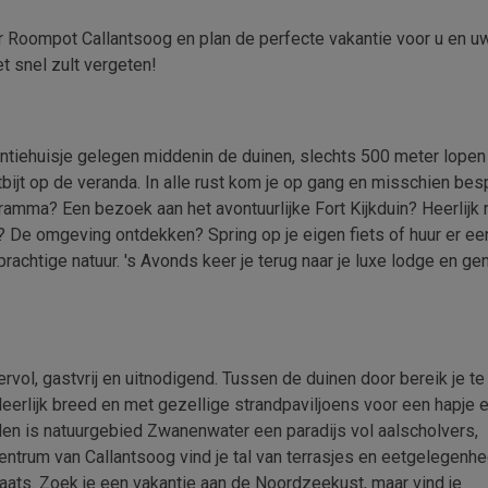
Roompot Callantsoog en plan de perfecte vakantie voor u en uw
t snel zult vergeten!
akantiehuisje gelegen middenin de duinen, slechts 500 meter lopen
bijt op de veranda. In alle rust kom je op gang en misschien bes
ramma? Een bezoek aan het avontuurlijke Fort Kijkduin? Heerlijk 
n? De omgeving ontdekken? Spring op je eigen fiets of huur er ee
rachtige natuur. 's Avonds keer je terug naar je luxe lodge en gen
rvol, gastvrij en uitnodigend. Tussen de duinen door bereik je te
eerlijk breed en met gezellige strandpaviljoens voor een hapje 
len is natuurgebied Zwanenwater een paradijs vol aalscholvers,
entrum van Callantsoog vind je tal van terrasjes en eetgelegenhe
ats. Zoek je een vakantie aan de Noordzeekust, maar vind je