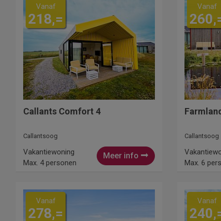
Vanaf
Vanaf
218,=
260,
Callants Comfort 4
Farmland
Callantsoog
Callantsoog
Vakantiewoning
Vakantiew
Meer info
Max. 4 personen
Max. 6 per
Vanaf
Vanaf
278,=
240,