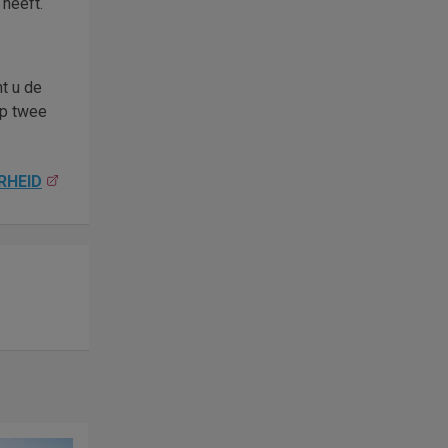
 heeft.
t u de
op twee
RHEID