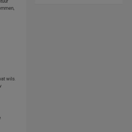
tuur
wemmen,
at wils.
w
e