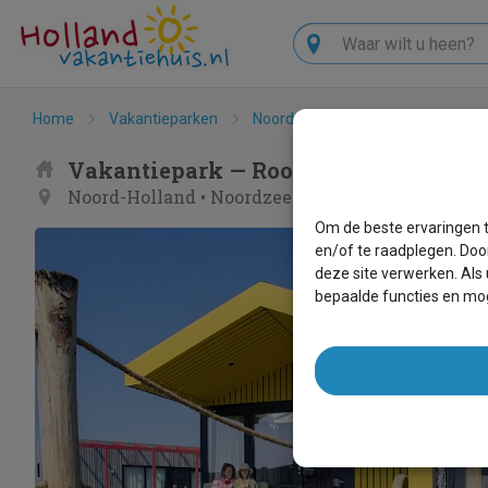
Zoeken
Home
Vakantieparken
Noord-Holland
Noordzeekust
Vakantiepark — Roompot Callantsoo
Noord-Holland
•
Noordzeekust
• Callantsoog
Om de beste ervaringen t
en/of te raadplegen. Doo
deze site verwerken. Als
bepaalde functies en mog