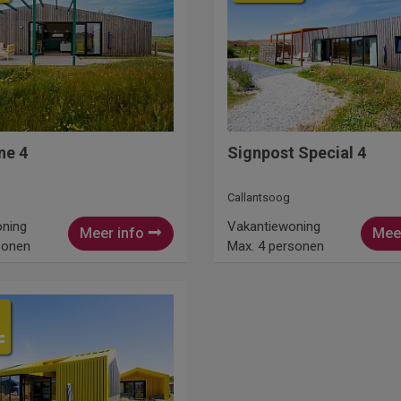
ne 4
Signpost Special 4
Callantsoog
oning
Vakantiewoning
Meer info
Mee
sonen
Max. 4 personen
=