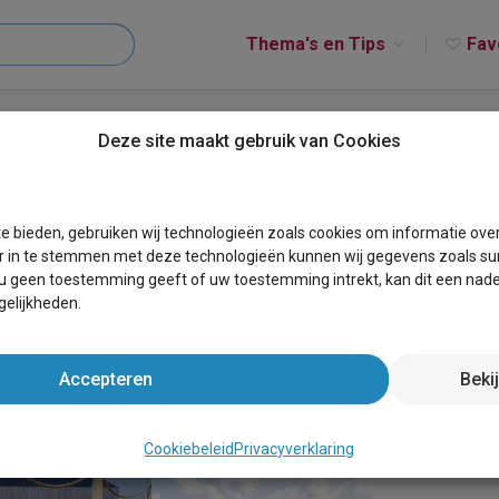
Thema's en Tips
Fav
Callantsoog
Roompot Callantsoog
Deze site maakt gebruik van Cookies
g
e bieden, gebruiken wij technologieën zoals cookies om informatie ove
r in te stemmen met deze technologieën kunnen wij gegevens zoals sur
 u geen toestemming geeft of uw toestemming intrekt, kan dit een nade
elijkheden.
Accepteren
Beki
Cookiebeleid
Privacyverklaring