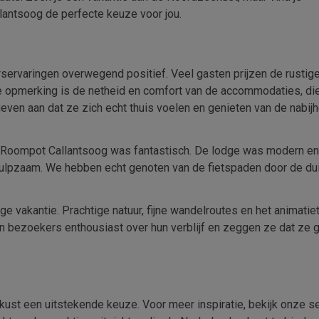
lantsoog de perfecte keuze voor jou.
servaringen overwegend positief. Veel gasten prijzen de rustige
de opmerking is de netheid en comfort van de accommodaties, di
ven aan dat ze zich echt thuis voelen en genieten van de nabijh
ij Roompot Callantsoog was fantastisch. De lodge was modern e
behulpzaam. We hebben echt genoten van de fietspaden door de du
ge vakantie. Prachtige natuur, fijne wandelroutes en het animati
n bezoekers enthousiast over hun verblijf en zeggen ze dat ze 
kust een uitstekende keuze. Voor meer inspiratie, bekijk onze se