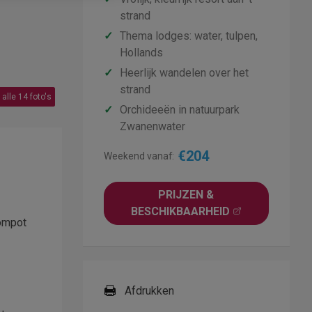
strand
✓
Thema lodges: water, tulpen,
Hollands
✓
Heerlijk wandelen over het
strand
 alle 14 foto's
✓
Orchideeën in natuurpark
Zwanenwater
€204
Weekend vanaf:
PRIJZEN &
BESCHIKBAARHEID
oompot
Afdrukken