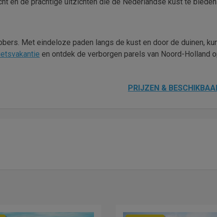
cht en de prachtige uitzichten die de Nederlandse kust te bieden
bbers. Met eindeloze paden langs de kust en door de duinen, kun
ietsvakantie
en ontdek de verborgen parels van Noord-Holland 
PRIJZEN & BESCHIKBAA
g