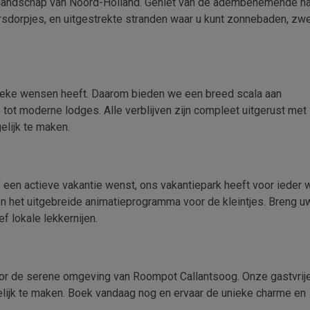
uinlandschap van Noord-Holland. Geniet van de adembenemende na
rsdorpjes, en uitgestrekte stranden waar u kunt zonnebaden, z
nieke wensen heeft. Daarom bieden we een breed scala aan
ot moderne lodges. Alle verblijven zijn compleet uitgerust met
elijk te maken.
of een actieve vakantie wenst, ons vakantiepark heeft voor ieder w
 het uitgebreide animatieprogramma voor de kleintjes. Breng u
f lokale lekkernijen.
 door de serene omgeving van Roompot Callantsoog. Onze gastvrij
elijk te maken. Boek vandaag nog en ervaar de unieke charme en