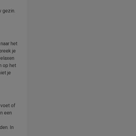
 gezin.
 naar het
preek je
relaxen
n op het
iet je
 voet of
en een
den. In