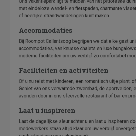
Ons vakantiepark ligt te midden van het pittoreske d
met eindeloze wandel- en fietspaden, charmante visse
of heerlijke strandwandelingen kunt maken.
Accommodaties
Bij Roompot Callantsoog begrijpen we dat elke gast u
accommodaties, van knusse chalets en luxe bungalows t
moderne faciliteiten om uw verblijf zo comfortabel mog
Faciliteiten en activiteiten
Of u nu reist met kinderen, een romantisch uitje plant, 
Geniet van ons verwarmde zwembad, de sportvelden, en
avonden door in ons sfeervolle restaurant of bar en proe
Laat u inspireren
Laat de dagelijkse sleur achter u en laat u inspireren
medewerkers staan altijd klaar om uw verblijf onverget
gastvrijheid van ons vakantiepark.