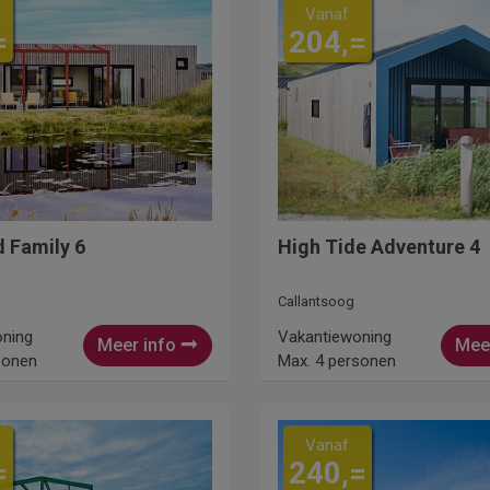
Vanaf
=
204,=
 Family 6
High Tide Adventure 4
Callantsoog
oning
Vakantiewoning
Meer info
Mee
sonen
Max. 4 personen
Vanaf
=
240,=