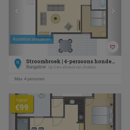
Kosteloos annuleren
Stroombroek | 4-persoons hondenbungalow | 4CD
N
Bungalow
Op 3 km afstand van Zeddam
Max. 4 personen
Previous
Next
Vanaf
€99