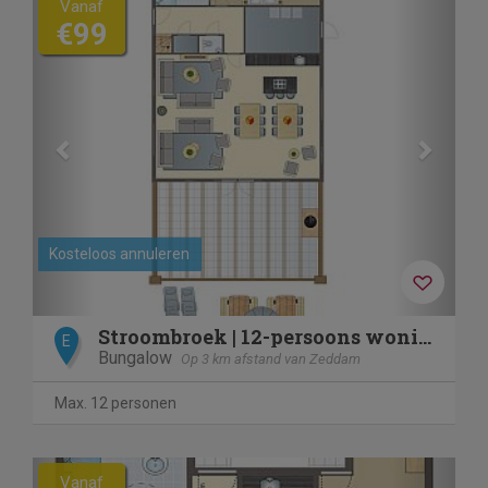
Vanaf
€99
Kosteloos annuleren
Stroombroek | 12-persoons woning culinair | 12ELF
E
Bungalow
Op 3 km afstand van Zeddam
Max. 12 personen
Previous
Next
Vanaf