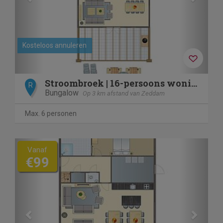
Kosteloos annuleren
Stroombroek | 16-persoons woning | 16L
R
Bungalow
Op 3 km afstand van Zeddam
Max. 6 personen
Previous
Next
Vanaf
€99