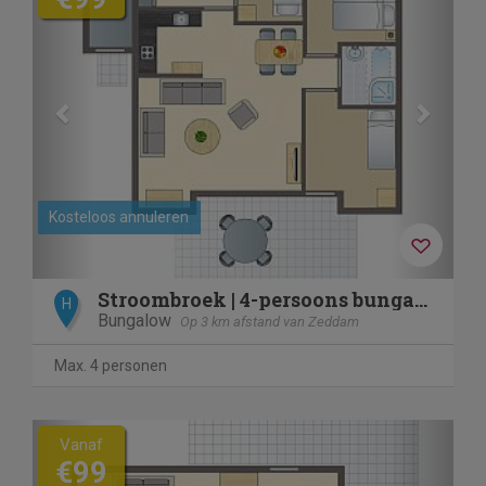
Kosteloos annuleren
Stroombroek | 4-persoons bungalow | 4C2
H
Bungalow
Op 3 km afstand van Zeddam
Max. 4 personen
Previous
Next
Vanaf
€99