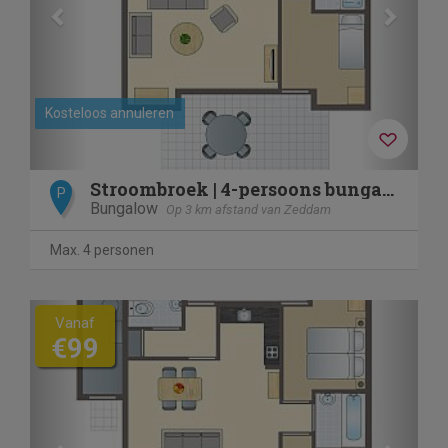
Kosteloos annuleren
Stroombroek | 4-persoons bungalow | 4C4
P
Bungalow
Op 3 km afstand van Zeddam
Max. 4 personen
Previous
Next
Vanaf
€99