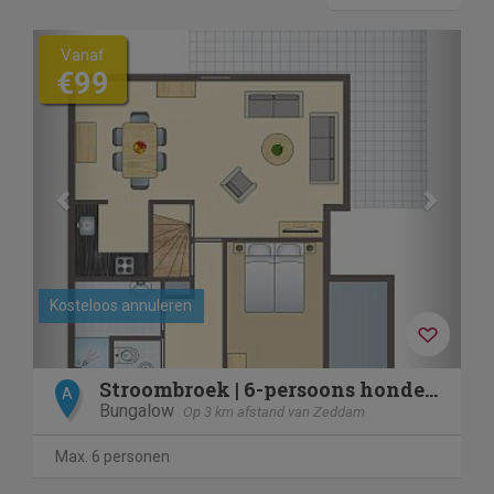
Previous
Next
Vanaf
€99
Kosteloos annuleren
Stroombroek | 6-persoons hondenbungalow | 6CD
A
Bungalow
Op 3 km afstand van Zeddam
Max. 6 personen