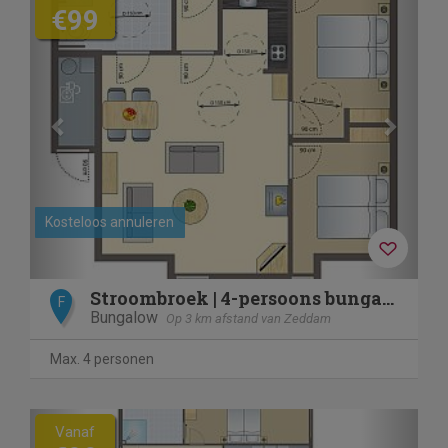
€99
Kosteloos annuleren
Stroombroek | 4-persoons bungalow - Extra toegankelijk | 4BT
F
Bungalow
Op 3 km afstand van Zeddam
Max. 4 personen
Previous
Next
Vanaf