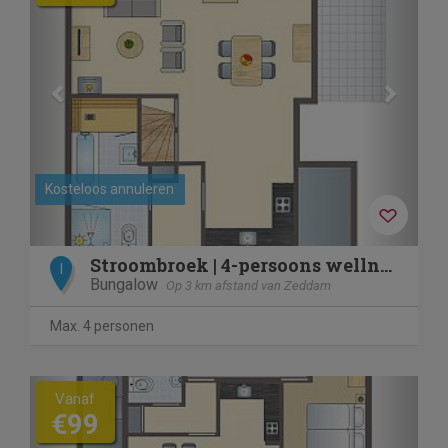
Kosteloos annuleren
Stroombroek | 4-persoons wellnessbungalow | 4ELW
I
Bungalow
Op 3 km afstand van Zeddam
Max. 4 personen
Previous
Next
Vanaf
€99