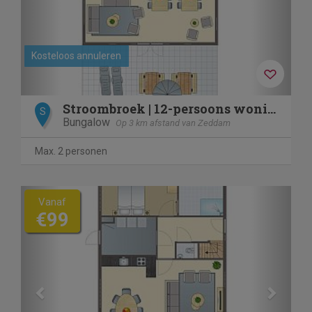
Kosteloos annuleren
Stroombroek | 12-persoons woning | 12L
S
Bungalow
Op 3 km afstand van Zeddam
Max. 2 personen
Previous
Next
Vanaf
€99