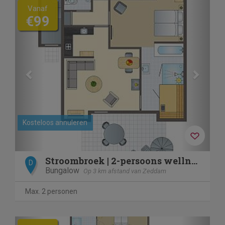
Previous
Next
Vanaf
€99
Kosteloos annuleren
Stroombroek | 2-persoons wellnessbungalow | 2ELW
D
Bungalow
Op 3 km afstand van Zeddam
Max. 2 personen
Previous
Next