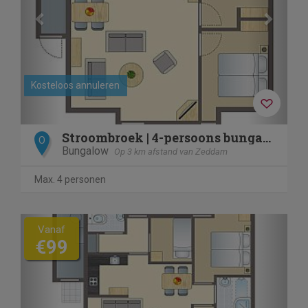
Kosteloos annuleren
Stroombroek | 4-persoons bungalow | 4C5
O
Bungalow
Op 3 km afstand van Zeddam
Max. 4 personen
Previous
Next
Vanaf
€99