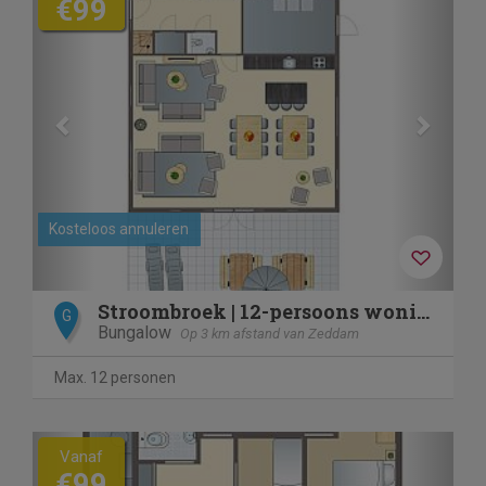
€99
Kosteloos annuleren
Stroombroek | 12-persoons woning | 12ELW
G
Bungalow
Op 3 km afstand van Zeddam
Max. 12 personen
Previous
Next
Vanaf
€99