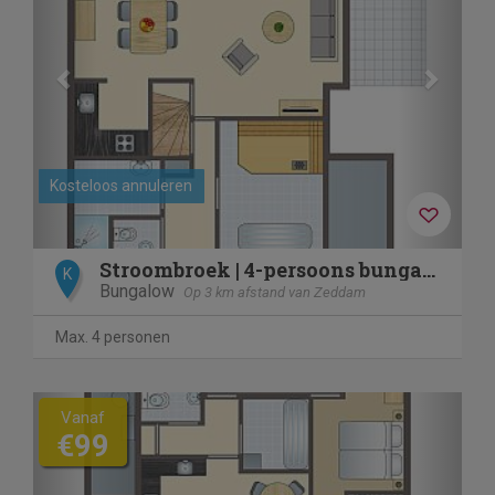
Kosteloos annuleren
Stroombroek | 4-persoons bungalow | 4L
K
Bungalow
Op 3 km afstand van Zeddam
Max. 4 personen
Previous
Next
Vanaf
€99