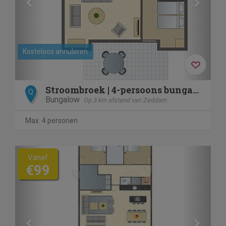
Kosteloos annuleren
Stroombroek | 4-persoons bungalow | 4C3
Q
Bungalow
Op 3 km afstand van Zeddam
Max. 4 personen
Previous
Next
Vanaf
€99