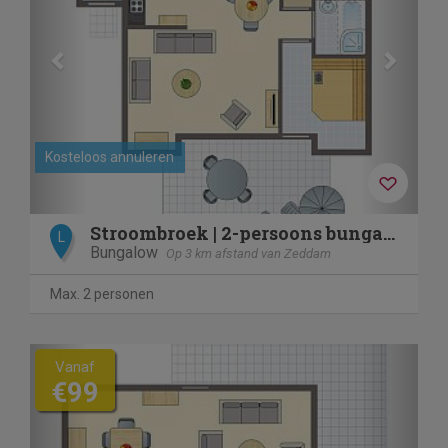
Kosteloos annuleren
Stroombroek | 2-persoons bungalow | 2L
L
Bungalow
Op 3 km afstand van Zeddam
Max. 2 personen
Previous
Next
Vanaf
€99