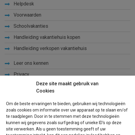
Helpdesk
Voorwaarden
Schoolvakanties
Handleiding vakantiehuis kopen
Handleiding verkopen vakantiehuis
Leer ons kennen
Privacy
Deze site maakt gebruik van
Links
Cookies
Sitemap
Om de beste ervaringen te bieden, gebruiken wij technologieën
Blog
zoals cookies om informatie over uw apparaat op te slaan en/of
te raadplegen. Door in te stemmen met deze technologieën
Voor eigenaren
kunnen wij gegevens zoals surfgedrag of unieke ID's op deze
site verwerken. Als u geen toestemming geeft of uw