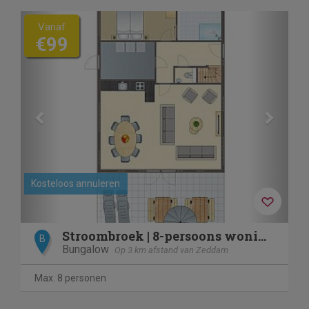
Previous
Next
Vanaf
€99
Kosteloos annuleren
Stroombroek | 8-persoons woning | 8L
B
Bungalow
Op 3 km afstand van Zeddam
Max. 8 personen