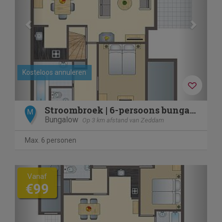
Kosteloos annuleren
Stroombroek | 6-persoons bungalow | 6C
M
Bungalow
Op 3 km afstand van Zeddam
Max. 6 personen
Previous
Next
Vanaf
€99