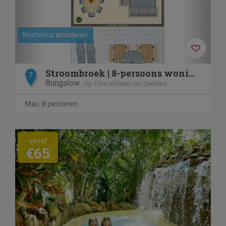
Kosteloos annuleren
Stroombroek | 8-persoons woning | 8ELW
T
Bungalow
Op 3 km afstand van Zeddam
Max. 8 personen
vanaf
€65