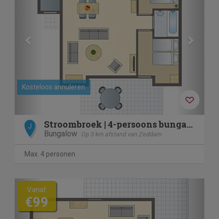
Kosteloos annuleren
Stroombroek | 4-persoons bungalow | 4C1
J
Bungalow
Op 3 km afstand van Zeddam
Max. 4 personen
Previous
Next
Vanaf
€99