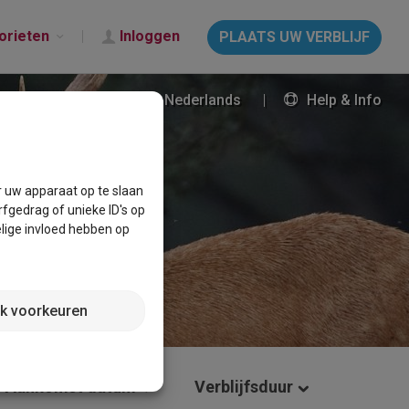
orieten
Inloggen
PLAATS UW VERBLIJF
Nederlands
Help & Info
r uw apparaat op te slaan
fgedrag of unieke ID's op
lige invloed hebben op
jk voorkeuren
Aankomst datum
Verblijfsduur