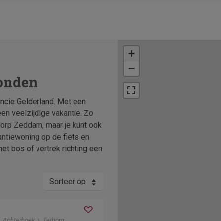
+
−
vonden
incie Gelderland. Met een
een veelzijdige vakantie. Zo
 dorp Zeddam, maar je kunt ook
antiewoning op de fiets en
et bos of vertrek richting een
Sorteer op
Achterhoek
Terborg