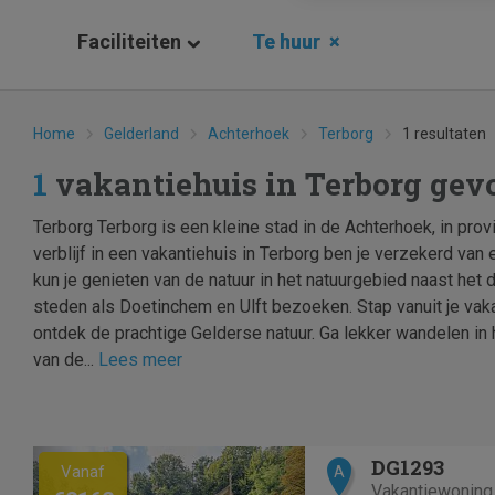
Faciliteiten
Te huur
×
Home
Gelderland
Achterhoek
Terborg
1 resultaten
1
vakantiehuis in Terborg ge
Terborg Terborg is een kleine stad in de Achterhoek, in prov
verblijf in een vakantiehuis in Terborg ben je verzekerd van 
kun je genieten van de natuur in het natuurgebied naast het
steden als Doetinchem en Ulft bezoeken. Stap vanuit je vak
ontdek de prachtige Gelderse natuur. Ga lekker wandelen in h
van de...
Lees meer
Previous
Next
DG1293
Vanaf
A
Vakantiewoning