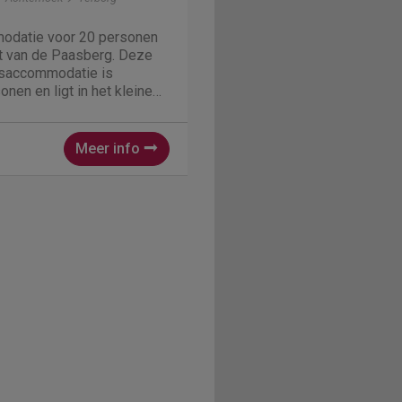
datie voor 20 personen
et van de Paasberg. Deze
psaccommodatie is
nen en ligt in het kleine
Achterhoek. Aan de rand van
bied de Paasberg is dit
De...
Meer info