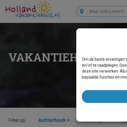
Zoeken
VAKANTIEHUIZEN T
Om de beste ervaringen t
en/of te raadplegen. Doo
deze site verwerken. Als
bepaalde functies en mog
Achterhoek
×
Terborg
×
Typ
Filter op: