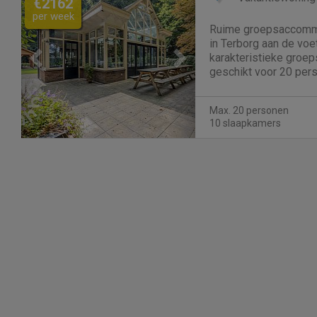
€2162
per week
Ruime groepsaccommo
in Terborg aan de vo
karakteristieke groe
geschikt voor 20 perso
stadje Terborg in de 
het bosrijke natuurge
Max. 20 personen
vakantiehuis gelegen. 
10 slaapkamers