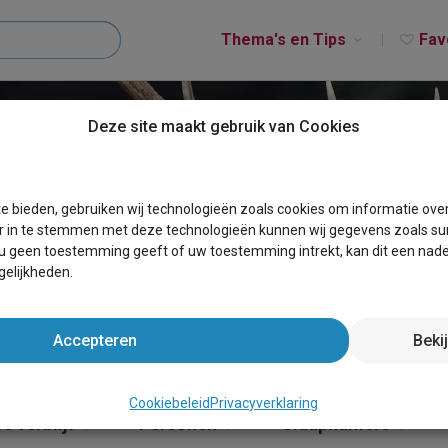
Thema's en Tips
Fav
Deze site maakt gebruik van Cookies
ERBORG
e bieden, gebruiken wij technologieën zoals cookies om informatie ove
r in te stemmen met deze technologieën kunnen wij gegevens zoals sur
 u geen toestemming geeft of uw toestemming intrekt, kan dit een nade
elijkheden.
Accepteren
Beki
Cookiebeleid
Privacyverklaring
e verblijf
Personen
Slaapkamers