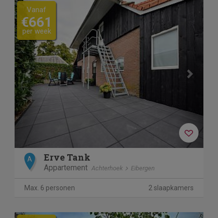
Previous
Next
Vanaf
€661
per week
Erve Tank
A
Appartement
Achterhoek
Eibergen
Max. 6 personen
2 slaapkamers