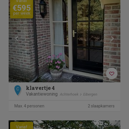
Vanaf
€595
per week
klavertje 4
C
Vakantiewoning
Achterhoek
Eibergen
Max. 4 personen
2 slaapkamers
Previous
Next
Vanaf