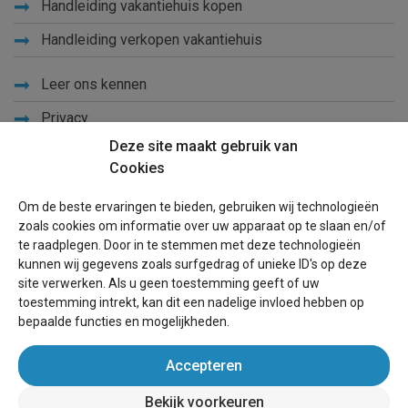
Handleiding vakantiehuis kopen
Handleiding verkopen vakantiehuis
Leer ons kennen
Privacy
Deze site maakt gebruik van
Links
Cookies
Sitemap
Om de beste ervaringen te bieden, gebruiken wij technologieën
Blog
zoals cookies om informatie over uw apparaat op te slaan en/of
te raadplegen. Door in te stemmen met deze technologieën
Voor eigenaren
kunnen wij gegevens zoals surfgedrag of unieke ID's op deze
site verwerken. Als u geen toestemming geeft of uw
Een advertentie plaatsen
toestemming intrekt, kan dit een nadelige invloed hebben op
bepaalde functies en mogelijkheden.
Inloggen
Accepteren
Succesvol verhuren vakantiewoning
Bekijk voorkeuren
wereldvakantiehuis.nl
(vakantiehuizen wereldwijd)