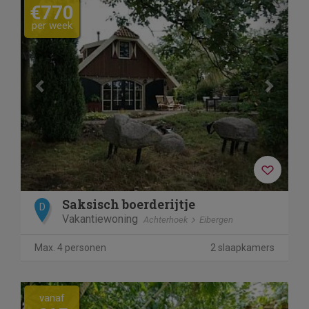
€770
per week
Saksisch boerderijtje
D
Vakantiewoning
Achterhoek
Eibergen
Max. 4 personen
2 slaapkamers
vanaf