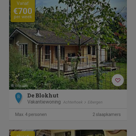
Previous
Next
Vanaf
€700
per week
De Blokhut
B
Vakantiewoning
Achterhoek
Eibergen
Max. 4 personen
2 slaapkamers
Previous
Next