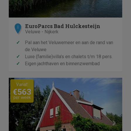
EuroParcs Bad Hulckesteijn
I
Veluwe - Nijkerk
✓
Pal aan het Veluwemeer en aan de rand van
de Veluwe
✓
Luxe (familie)villa's en chalets t/m 18 pers.
✓
Eigen jachthaven en binnenzwembad
Previous
Next
Vanaf
€563
per week