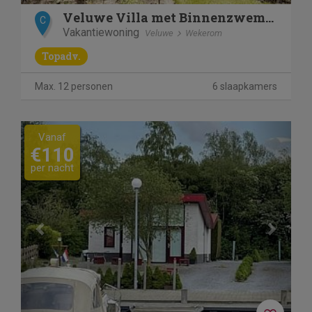
Veluwe Villa met Binnenzwembad & Wellness | 12 personen
C
Vakantiewoning
Veluwe
Wekerom
Topadv.
Max. 12 personen
6 slaapkamers
Previous
Next
Vanaf
€110
per nacht