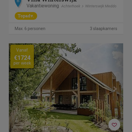
B
Vakantiewoning
Achterhoek
Winterswijk Meddo
Topadv.
Max. 6 personen
3 slaapkamers
Previous
Next
Vanaf
€1724
per week