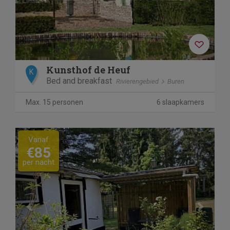
Kunsthof de Heuf
K
Bed and breakfast
Rivierengebied
Buren
Max. 15 personen
6 slaapkamers
Previous
Next
Vanaf
€85
per nacht