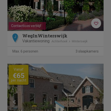
Contactloos verblijf
WegInWinterswijk
J
Vakantiewoning
Achterhoek
Winterswijk
Max. 6 personen
3 slaapkamers
Previous
Next
Vanaf
€65
per nacht