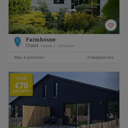
Farmhouse
S
Chalet
Veluwe
Vierhouten
Max. 6 personen
3 slaapkamers
Previous
Next
Vanaf
€70
per nacht