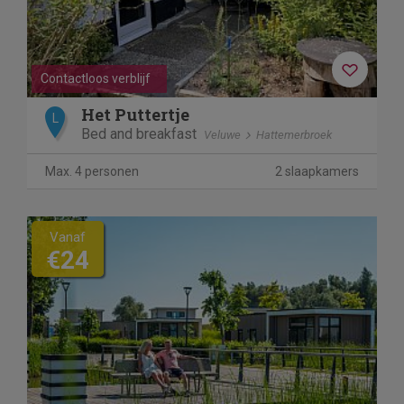
Contactloos verblijf
Het Puttertje
L
Bed and breakfast
Veluwe
Hattemerbroek
Max. 4 personen
2 slaapkamers
Vanaf
€24