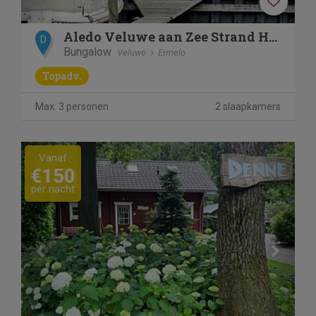
Aledo Veluwe aan Zee Strand Horst sfeer "Venice Beach".
D
Bungalow
Veluwe
Ermelo
Topadv.
Max. 3 personen
2 slaapkamers
Previous
Next
Vanaf
€150
per nacht