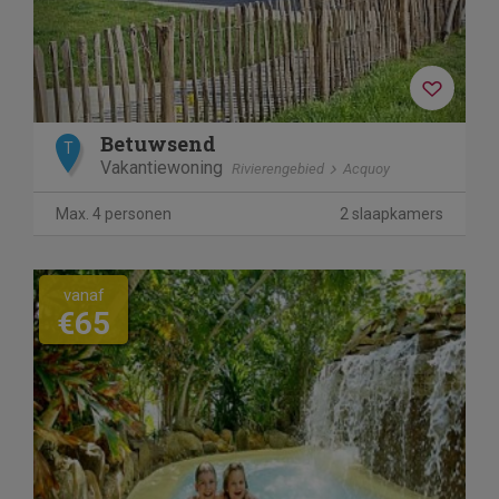
Betuwsend
T
Vakantiewoning
Rivierengebied
Acquoy
Max. 4 personen
2 slaapkamers
vanaf
€65