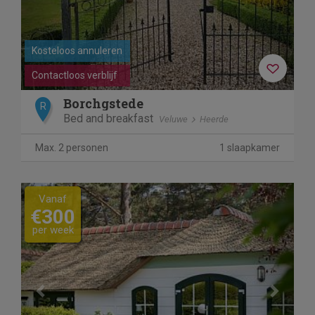
Kosteloos annuleren
Contactloos verblijf
Borchgstede
R
Bed and breakfast
Veluwe
Heerde
Max. 2 personen
1 slaapkamer
Previous
Next
Vanaf
€300
per week