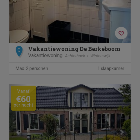
Vakantiewoning De Berkeboom
Q
Vakantiewoning
Achterhoek
Winterswijk
Max. 2 personen
1 slaapkamer
Previous
Next
Vanaf
€60
per nacht