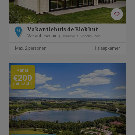
Vakantiehuis de Blokhut
G
Vakantiewoning
Veluwe
Voorthuizen
Max. 2 personen
1 slaapkamer
Previous
Next
Vanaf
€200
per nacht