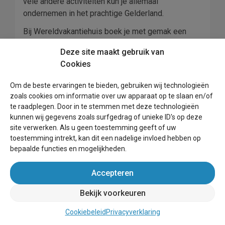
vele andere activiteiten kun je allemaal
ondernemen in het prachtige Gelderland.
Bij Wereldvakantiehuis boek je met gemak een
vakantiehuisje in Gelderland naar jouw keuze. Of je
Deze site maakt gebruik van
nu opzoek bent naar een groots vakantiehuis op de
Cookies
Veluwe of een knus huisje in de buurt van een
leuke stad als Apeldoorn of
Harderwijk
: je vindt
Om de beste ervaringen te bieden, gebruiken wij technologieën
altijd een geschikte accommodatie. Hier kun jij
zoals cookies om informatie over uw apparaat op te slaan en/of
volop gaan genieten van jouw welverdiende
te raadplegen. Door in te stemmen met deze technologieën
vakantie. Kijk naar het ruime aanbod van
kunnen wij gegevens zoals surfgedrag of unieke ID's op deze
vakantiehuizen in Gelderland en ontdek jouw
site verwerken. Als u geen toestemming geeft of uw
toestemming intrekt, kan dit een nadelige invloed hebben op
favoriete verblijf voor jouw volgende vakantie. Met
bepaalde functies en mogelijkheden.
de filters kun je gemakkelijk en snel een
vakantiehuis in Gelderland vinden dat helemaal aan
Accepteren
jouw wensen voldoet.
Bekijk voorkeuren
Vakantiehuisje in
Gelderland huren.
Cookiebeleid
Privacyverklaring