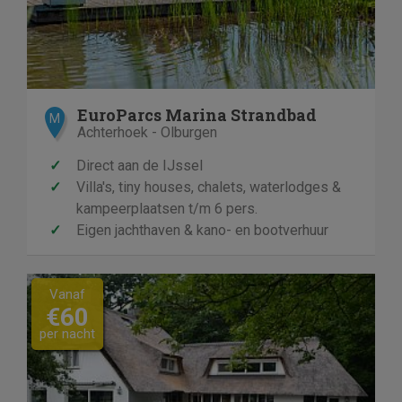
EuroParcs Marina Strandbad
M
Achterhoek - Olburgen
✓
Direct aan de IJssel
✓
Villa's, tiny houses, chalets, waterlodges &
kampeerplaatsen t/m 6 pers.
✓
Eigen jachthaven & kano- en bootverhuur
Previous
Next
Vanaf
€60
per nacht