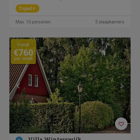
Topadv.
Max. 10 personen
5 slaapkamers
Previous
Next
Vanaf
€760
per week
Villa Winterswijk