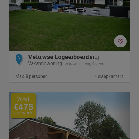
Veluwse Logeerboerderij
N
Vakantiewoning
Veluwe
Laag-Soeren
Max. 8 personen
4 slaapkamers
Previous
Next
Vanaf
€475
per week