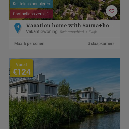
Kosteloos annuleren
Contactloos verblijf
Vacation home with Sauna+hottub in nature
H
Vakantiewoning
Rivierengebied
Ewijk
Max. 6 personen
3 slaapkamers
Vanaf
€124