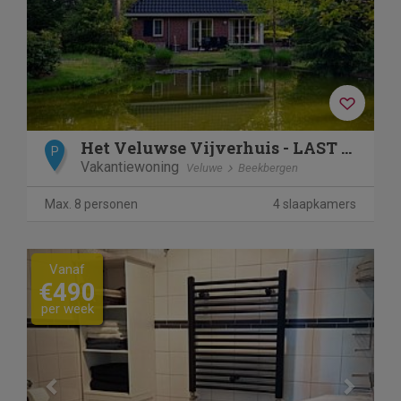
Het Veluwse Vijverhuis - LAST MINUTE!
P
Vakantiewoning
Veluwe
Beekbergen
Max. 8 personen
4 slaapkamers
Previous
Next
Vanaf
€490
per week