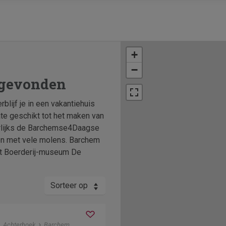
+
−
 gevonden
blijf je in een vakantiehuis
te geschikt tot het maken van
aarlijks de Barchemse4Daagse
en met vele molens. Barchem
et Boerderij-museum De
Sorteer op
Achterhoek
Barchem