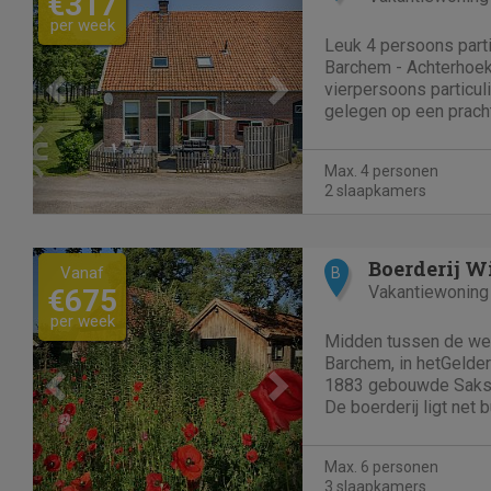
€317
per week
Leuk 4 persoons parti
Barchem - Achterhoek
vierpersoons particuli
gelegen op een pracht
buitengebied van Barc
Natuurgebied Het Hag
Max. 4 personen
wandelingen kunt make
2 slaapkamers
Previous
Next
Boerderij W
Vanaf
B
Vakantiewoning
€675
per week
Midden tussen de wei
Barchem, in hetGelder
1883 gebouwde Saksi
De boerderij ligt net 
midden in de weiland
van de Lochemse ber
Max. 6 personen
vakantiewoning heeft 
3 slaapkamers