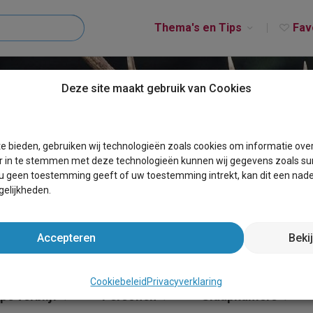
Thema's en Tips
Fav
Deze site maakt gebruik van Cookies
BARCHEM
e bieden, gebruiken wij technologieën zoals cookies om informatie ove
r in te stemmen met deze technologieën kunnen wij gegevens zoals sur
 u geen toestemming geeft of uw toestemming intrekt, kan dit een nade
elijkheden.
Accepteren
Beki
Cookiebeleid
Privacyverklaring
pe verblijf
Personen
Slaapkamers