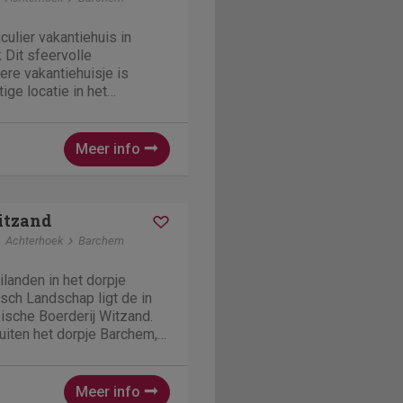
culier vakantiehuis in
 Dit sfeervolle
ere vakantiehuisje is
ige locatie in het
hem, direct gelegen bij
enbeek waar u heerlijke
n. Tevens nabij de...
Meer info
itzand
Achterhoek
Barchem
landen in het dorpje
sch Landschap ligt de in
sche Boerderij Witzand.
buiten het dorpje Barchem,
en en tussen de heuvels
g. De Saksische
3 slaapkamers en...
Meer info