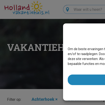
Zoeken
VAKANTIEHUIZEN 
Om de beste ervaringen t
en/of te raadplegen. Doo
deze site verwerken. Als
bepaalde functies en mog
Achterhoek
×
Barchem
×
Ty
Filter op: