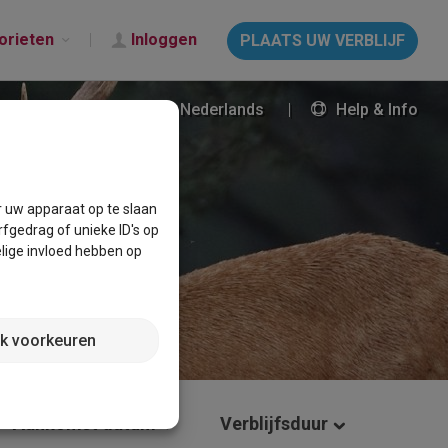
orieten
Inloggen
PLAATS UW VERBLIJF
Nederlands
Help & Info
r uw apparaat op te slaan
fgedrag of unieke ID's op
lige invloed hebben op
jk voorkeuren
Aankomst datum
Verblijfsduur