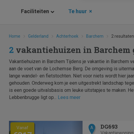
Faciliteiten
Te huur
×
Home
Gelderland
Achterhoek
Barchem
2 resultaten
2
vakantiehuizen in Barchem
Vakantiehuizen in Barchem Tijdens je vakantie in Barchem ver
aan de voet van de Lochemse Berg. De omgeving is uiterma
lange wandel- en fietstochten. Niet voor niets wordt hier j
gehouden. Onderweg kom je een uitgestrekt landschap teg
is een goede uitvalsbasis om leuke uitstapjes te maken. H
Lebbenbrugge ligt op...
Lees meer
Previous
Next
DG693
Vanaf
A
Vakantiewoning