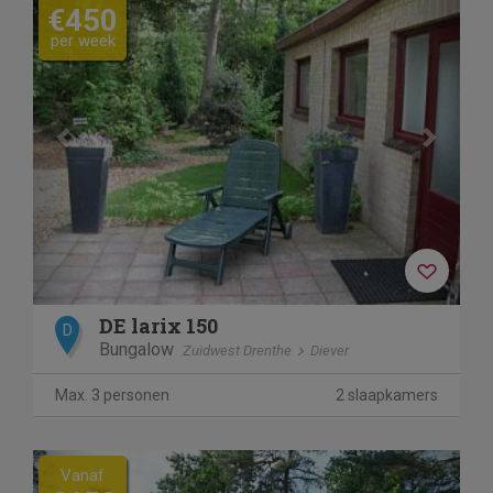
€450
per week
DE larix 150
D
Bungalow
Zuidwest Drenthe
Diever
Max. 3 personen
2 slaapkamers
Previous
Next
Vanaf