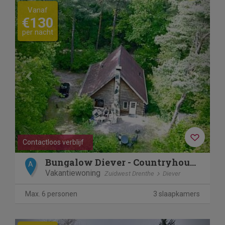
Previous
Next
Vanaf
€130
per nacht
Contactloos verblijf
Bungalow Diever - Countryhouse Moshannon
A
Vakantiewoning
Zuidwest Drenthe
Diever
Max. 6 personen
3 slaapkamers