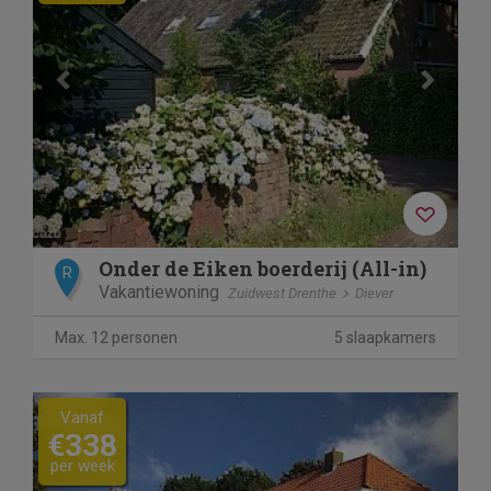
Onder de Eiken boerderij (All-in)
R
Vakantiewoning
Zuidwest Drenthe
Diever
Max. 12 personen
5 slaapkamers
Previous
Next
Vanaf
€338
per week