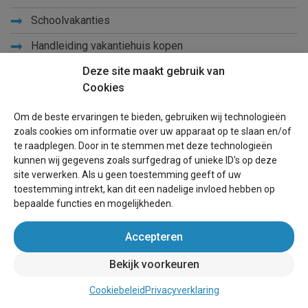
Schoolvakanties
Handleiding vakantiehuis kopen
Handleiding verkopen vakantiehuis
Deze site maakt gebruik van
Cookies
Leer ons kennen
Om de beste ervaringen te bieden, gebruiken wij technologieën
Privacy
zoals cookies om informatie over uw apparaat op te slaan en/of
te raadplegen. Door in te stemmen met deze technologieën
Links
kunnen wij gegevens zoals surfgedrag of unieke ID's op deze
site verwerken. Als u geen toestemming geeft of uw
Sitemap
toestemming intrekt, kan dit een nadelige invloed hebben op
bepaalde functies en mogelijkheden.
Blog
Accepteren
Voor eigenaren
Bekijk voorkeuren
Een advertentie plaatsen
Cookiebeleid
Privacyverklaring
Inloggen