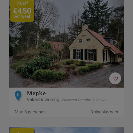
Previous
Next
Vanaf
€450
per week
Mepke
B
Vakantiewoning
Zuidwest Drenthe
Diever
Max. 6 personen
3 slaapkamers
Previous
Next