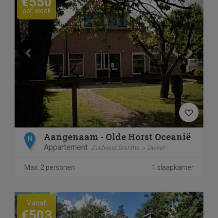
€550
per week
Aangenaam - Olde Horst Oceanië
N
Appartement
Zuidwest Drenthe
Diever
Max. 2 personen
1 slaapkamer
Previous
Next
Vanaf
€503