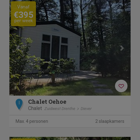
Previous
Next
Vanaf
€395
per week
Chalet Oehoe
I
Chalet
Zuidwest Drenthe
Diever
Max. 4 personen
2 slaapkamers