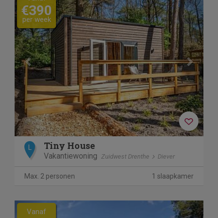
€390
per week
Tiny House
L
Vakantiewoning
Zuidwest Drenthe
Diever
Max. 2 personen
1 slaapkamer
Previous
Next
Vanaf