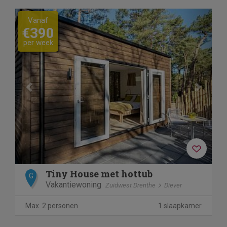
Previous
Next
Vanaf
€390
per week
Tiny House met hottub
G
Vakantiewoning
Zuidwest Drenthe
Diever
Max. 2 personen
1 slaapkamer