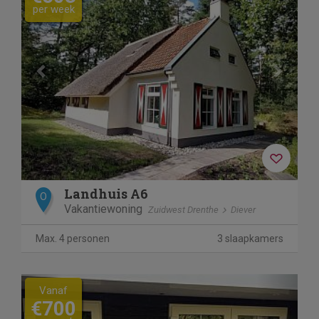
per week
Landhuis A6
O
Vakantiewoning
Zuidwest Drenthe
Diever
Max. 4 personen
3 slaapkamers
Previous
Next
Vanaf
€700