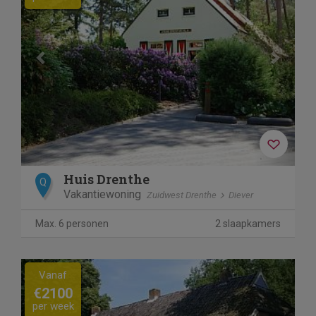
Huis Drenthe
Q
Vakantiewoning
Zuidwest Drenthe
Diever
Max. 6 personen
2 slaapkamers
Previous
Next
Vanaf
€2100
per week