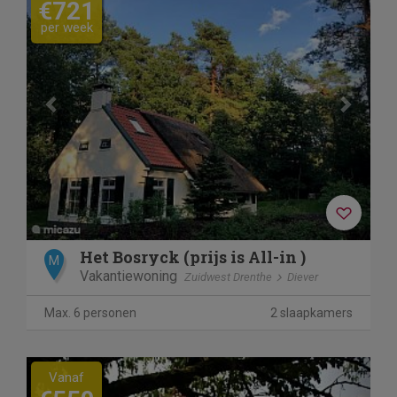
€721
per week
Het Bosryck (prijs is All-in )
M
Vakantiewoning
Zuidwest Drenthe
Diever
Max. 6 personen
2 slaapkamers
Previous
Next
Vanaf