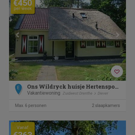
€450
per week
Ons Wildryck huisje Hertenspoor66 Diever
E
Vakantiewoning
Zuidwest Drenthe
Diever
Max. 6 personen
2 slaapkamers
Vanaf