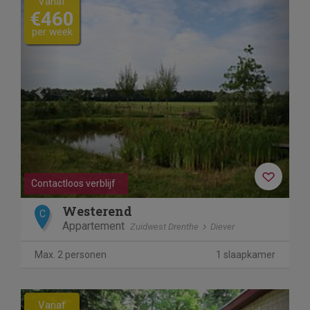
Vanaf
€460
per week
Contactloos verblijf
Westerend
C
Appartement
Zuidwest Drenthe
Diever
Max. 2 personen
1 slaapkamer
Previous
Next
Vanaf