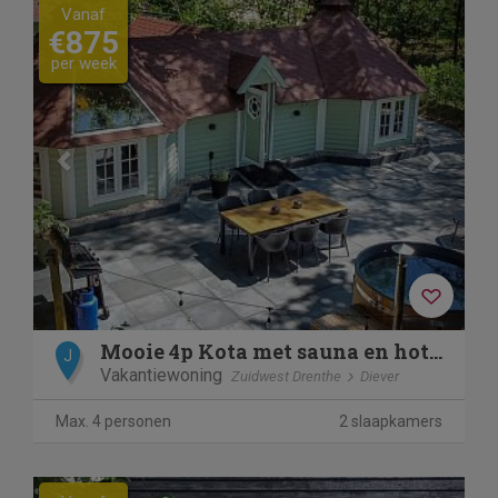
Previous
Next
Vanaf
€875
per week
Mooie 4p Kota met sauna en hottub
J
Vakantiewoning
Zuidwest Drenthe
Diever
Max. 4 personen
2 slaapkamers
Previous
Next