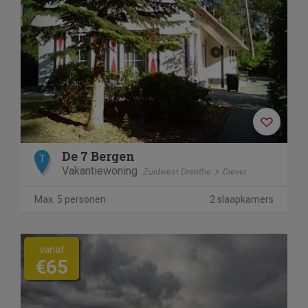
De 7 Bergen
T
Vakantiewoning
Zuidwest Drenthe
Diever
Max. 5 personen
2 slaapkamers
vanaf
€65