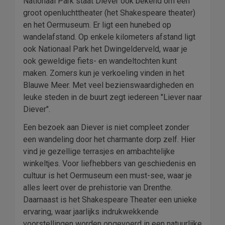
Nationaal Park staat Diever ook bekend om een
groot openluchttheater (het Shakespeare theater)
en het Oermuseum. Er ligt een hunebed op
wandelafstand. Op enkele kilometers afstand ligt
ook Nationaal Park het Dwingelderveld, waar je
ook geweldige fiets- en wandeltochten kunt
maken. Zomers kun je verkoeling vinden in het
Blauwe Meer. Met veel bezienswaardigheden en
leuke steden in de buurt zegt iedereen "Liever naar
Diever".
Een bezoek aan Diever is niet compleet zonder
een wandeling door het charmante dorp zelf. Hier
vind je gezellige terrasjes en ambachtelijke
winkeltjes. Voor liefhebbers van geschiedenis en
cultuur is het Oermuseum een must-see, waar je
alles leert over de prehistorie van Drenthe.
Daarnaast is het Shakespeare Theater een unieke
ervaring, waar jaarlijks indrukwekkende
voorstellingen worden opgevoerd in een natuurlijke