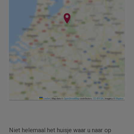
Leaflet
|
Map data ©
OpenStreetMap
contributors,
CC-BY-SA
, Imagery ©
Mapbox
Niet helemaal het huisje waar u naar op