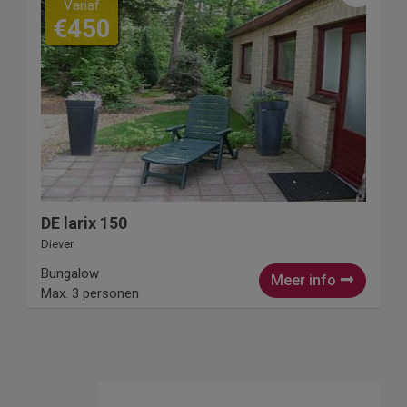
Vanaf
€450
DE larix 150
Diever
Bungalow
Meer info
Max. 3 personen