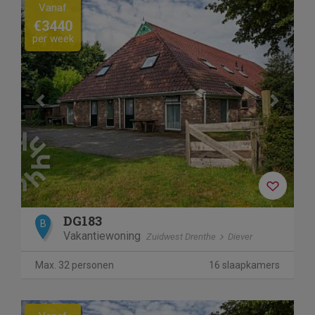
Previous
Next
Vanaf
€3440
per week
DG183
B
Vakantiewoning
Zuidwest Drenthe
Diever
Max. 32 personen
16 slaapkamers
Previous
Next