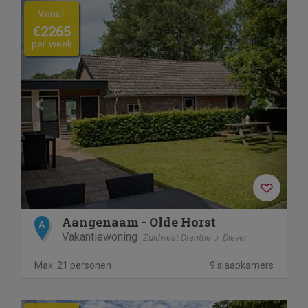
Previous
Next
Vanaf
€2265
per week
Aangenaam - Olde Horst
A
Vakantiewoning
Zuidwest Drenthe
Diever
Max. 21 personen
9 slaapkamers