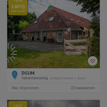
Vanaf
€4010
per week
DG184
C
Vakantiewoning
Zuidwest Drenthe
Diever
Max. 43 personen
22 slaapkamers
vanaf