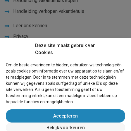
Handleiding vakantiehuis kopen
Handleiding verkopen vakantiehuis
Leer ons kennen
Privacy
Deze site maakt gebruik van
Links
Cookies
Sitemap
Om de beste ervaringen te bieden, gebruiken wij technologieën
Blog
zoals cookies om informatie over uw apparaat op te slaan en/of
te raadplegen. Door in te stemmen met deze technologieën
Voor eigenaren
kunnen wij gegevens zoals surfgedrag of unieke ID's op deze
site verwerken. Als u geen toestemming geeft of uw
Een advertentie plaatsen
toestemming intrekt, kan dit een nadelige invloed hebben op
bepaalde functies en mogelijkheden.
Inloggen
Accepteren
Succesvol verhuren vakantiewoning
Bekijk voorkeuren
wereldvakantiehuis.nl
(vakantiehuizen wereldwijd)