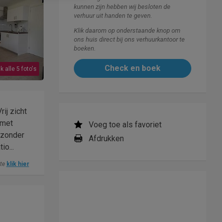
kunnen zijn hebben wij besloten de
verhuur uit handen te geven.
Klik daarom op onderstaande knop om
ons huis direct bij ons verhuurkantoor te
boeken.
Check en boek
k alle 5 foto's
ij zicht
 met
Voeg toe als favoriet
jzonder
Afdrukken
o...
ite
klik hier