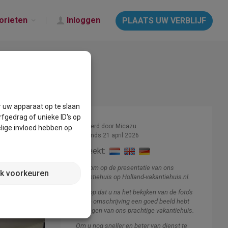
orieten
Inloggen
PLAATS UW VERBLIJF
r uw apparaat op te slaan
fgedrag of unieke ID's op
Beheerd door Micazu
lige invloed hebben op
Lid sinds 21 april 2026
Spreekt:
Welkom op de presentatie van ons
jk voorkeuren
vakantiehuis op Holland-vakantiehuis.nl.
Ik hoop dat u na het bekijken van de foto's
en de omschrijving een goed beeld hebt
gekregen van ons prachtige vakantiehuis.
Om u nog sneller en beter van dienst te