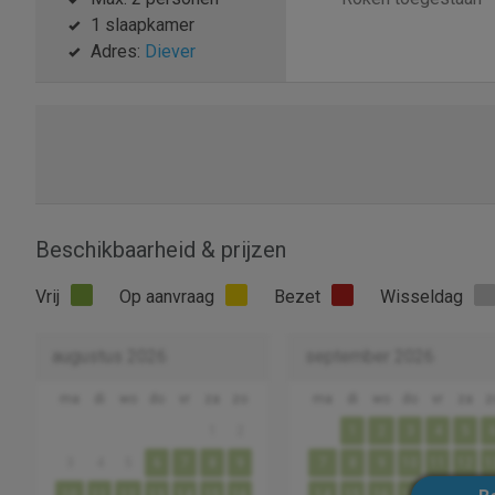
1 slaapkamer
Adres:
Diever
Beschikbaarheid & prijzen
Vrij
Op aanvraag
Bezet
Wisseldag
augustus 2026
september 2026
ma
di
wo
do
vr
za
zo
ma
di
wo
do
vr
za
z
1
2
1
2
3
4
5
3
4
5
6
7
8
9
7
8
9
10
11
12
1
10
11
12
13
14
15
16
14
15
16
17
18
19
2