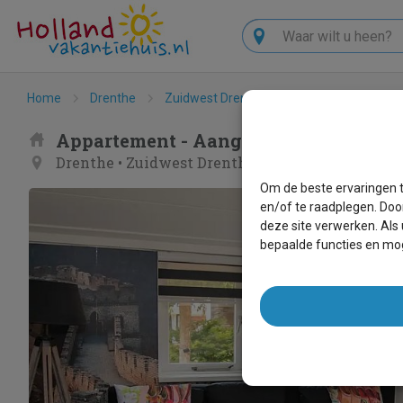
Zoeken
Home
Drenthe
Zuidwest Drenthe
Diever
Aangen
Appartement - Aangenaam - Olde Hors
Drenthe
•
Zuidwest Drenthe
•
Diever
Om de beste ervaringen t
en/of te raadplegen. Doo
deze site verwerken. Als
bepaalde functies en mog