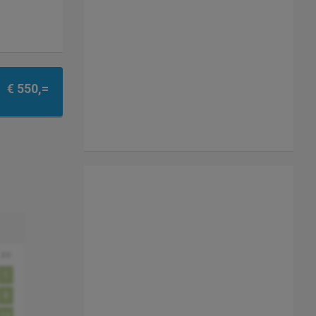
€ 550,=
zo
1
8
15