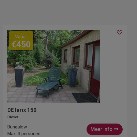
Vanaf
€450
DE larix 150
Diever
Bungalow
Meer info
Max. 3 personen