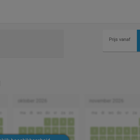
Prijs vanaf
oktober 2026
november 2026
o
ma
di
wo
do
vr
za
zo
ma
di
wo
do
vr
za
6
1
2
3
4
3
5
6
7
8
9
10
11
2
3
4
5
6
7
0
12
13
14
15
16
17
18
9
10
11
12
13
14