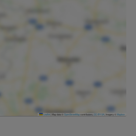
Leaflet
|
Map data ©
OpenStreetMap
contributors,
CC-BY-SA
, Imagery ©
Mapbox