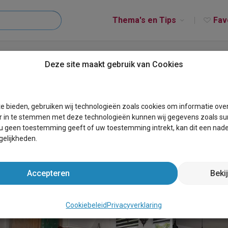
Thema's en Tips
Fav
aam - Olde Horst Azië
Deze site maakt gebruik van Cookies
t Azië
e bieden, gebruiken wij technologieën zoals cookies om informatie ove
r in te stemmen met deze technologieën kunnen wij gegevens zoals sur
 u geen toestemming geeft of uw toestemming intrekt, kan dit een nade
elijkheden.
Accepteren
Beki
Cookiebeleid
Privacyverklaring