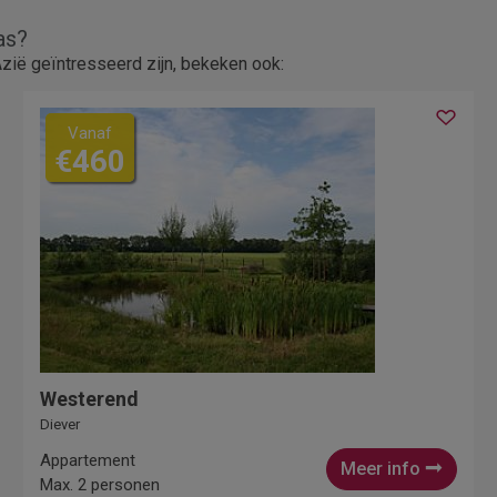
as?
ië geïntresseerd zijn, bekeken ook:
Vanaf
€460
Westerend
Diever
Appartement
Meer info
Max. 2 personen