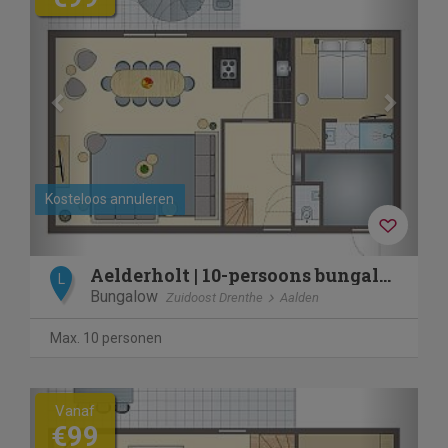
Kosteloos annuleren
Aelderholt | 10-persoons bungalow | 10EL2
L
Bungalow
Zuidoost Drenthe
Aalden
Max. 10 personen
Previous
Next
Vanaf
€99