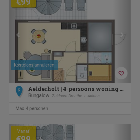
€99
Kosteloos annuleren
Aelderholt | 4-persoons woning | 4EL
K
Bungalow
Zuidoost Drenthe
Aalden
Max. 4 personen
Previous
Next
Vanaf
€99