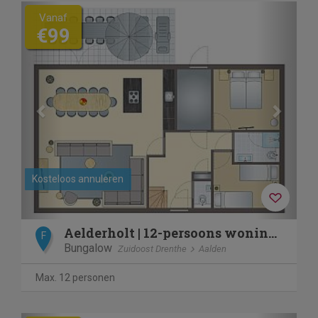
Previous
Next
Vanaf
€99
Kosteloos annuleren
Aelderholt | 12-persoons woning | 12EL1
F
Bungalow
Zuidoost Drenthe
Aalden
Max. 12 personen