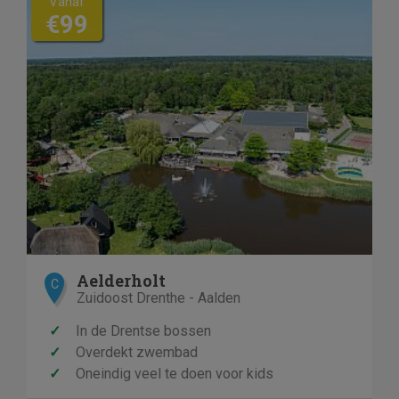
Vanaf
€99
Aelderholt
C
Zuidoost Drenthe - Aalden
✓
In de Drentse bossen
✓
Overdekt zwembad
✓
Oneindig veel te doen voor kids