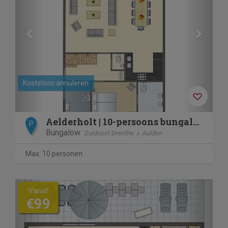
Kosteloos annuleren
Aelderholt | 10-persoons bungalow | 10EL1
P
Bungalow
Zuidoost Drenthe
Aalden
Max. 10 personen
Previous
Next
Vanaf
€99