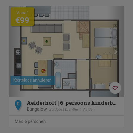
Previous
Next
Vanaf
€99
Kosteloos annuleren
Aelderholt | 6-persoons kinderbungalow | 6CK
D
Bungalow
Zuidoost Drenthe
Aalden
Max. 6 personen