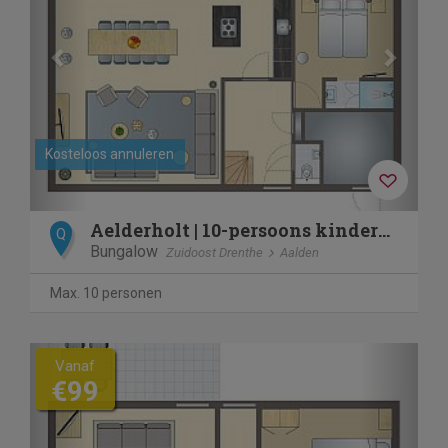
Kosteloos annuleren
Aelderholt | 10-persoons kinderbungalow | 10ELK
Q
Bungalow
Zuidoost Drenthe
Aalden
Max. 10 personen
Previous
Next
Vanaf
€99