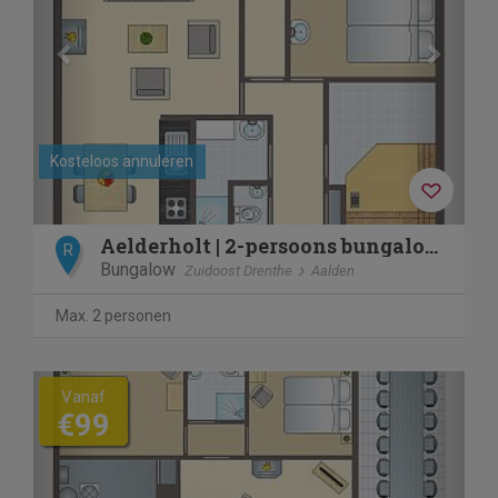
Kosteloos annuleren
Aelderholt | 2-persoons bungalow | 2C
R
Bungalow
Zuidoost Drenthe
Aalden
Max. 2 personen
Previous
Next
Vanaf
€99