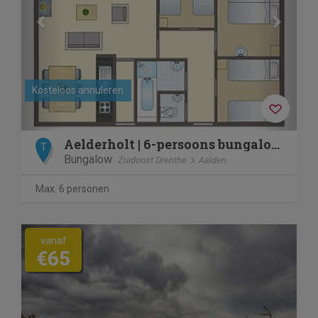
Kosteloos annuleren
Aelderholt | 6-persoons bungalow | 6B
T
Bungalow
Zuidoost Drenthe
Aalden
Max. 6 personen
vanaf
€65