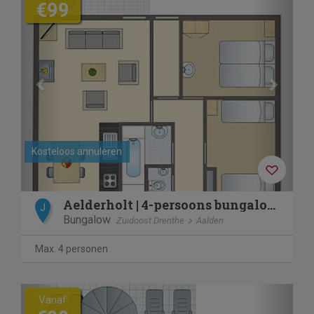
€99
Kosteloos annuleren
Aelderholt | 4-persoons bungalow | 4B
J
Bungalow
Zuidoost Drenthe
Aalden
Max. 4 personen
Previous
Next
Vanaf