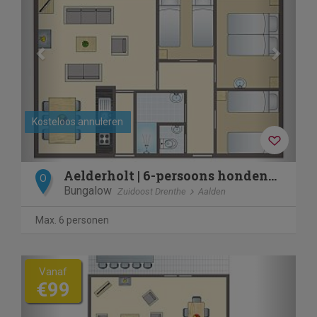
Kosteloos annuleren
Aelderholt | 6-persoons hondenbungalow | 6CD
O
Bungalow
Zuidoost Drenthe
Aalden
Max. 6 personen
Previous
Next
Vanaf
€99