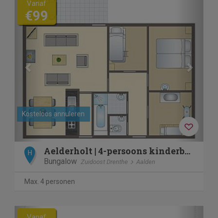
Vanaf
€99
Kosteloos annuleren
Aelderholt | 4-persoons kinderbungalow | 4CK
H
Bungalow
Zuidoost Drenthe
Aalden
Max. 4 personen
Previous
Next
Vanaf