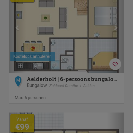
Kosteloos annuleren
Aelderholt | 6-persoons bungalow | 6CE
M
Bungalow
Zuidoost Drenthe
Aalden
Max. 6 personen
Previous
Next
Vanaf
€99