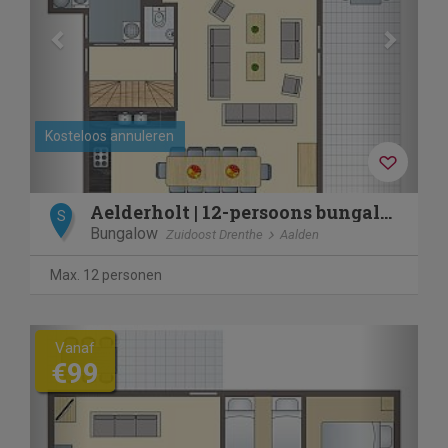
Kosteloos annuleren
Aelderholt | 12-persoons bungalow | 12EL
S
Bungalow
Zuidoost Drenthe
Aalden
Max. 12 personen
Previous
Next
Vanaf
€99