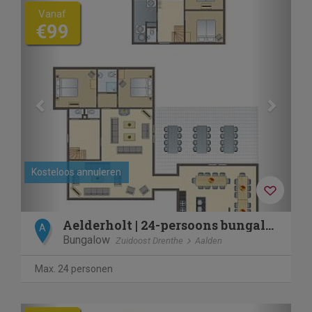
Previous
Next
Vanaf
€99
Kosteloos annuleren
Aelderholt | 24-persoons bungalow | 24EL
A
Bungalow
Zuidoost Drenthe
Aalden
Max. 24 personen