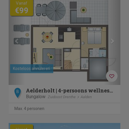
Previous
Next
Vanaf
€99
Kosteloos annuleren
Aelderholt | 4-persoons wellnesswoning | 4ELW
B
Bungalow
Zuidoost Drenthe
Aalden
Max. 4 personen