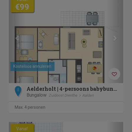
€99
Kosteloos annuleren
Aelderholt | 4-persoons babybungalow | 4CN
I
Bungalow
Zuidoost Drenthe
Aalden
Max. 4 personen
Previous
Next
Vanaf