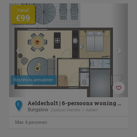
Previous
Next
Vanaf
€99
Kosteloos annuleren
Aelderholt | 6-persoons woning | 6EL
E
Bungalow
Zuidoost Drenthe
Aalden
Max. 6 personen