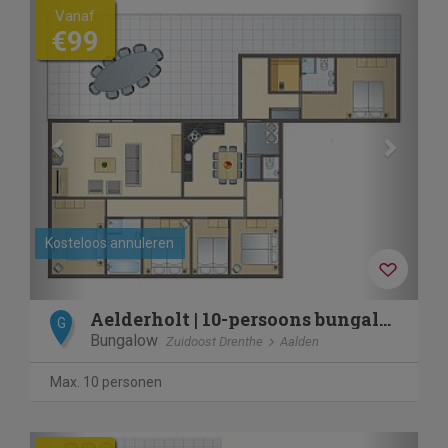
Previous
Next
Vanaf
€99
Kosteloos annuleren
Aelderholt | 10-persoons bungalow | 10EL
G
Bungalow
Zuidoost Drenthe
Aalden
Max. 10 personen
Previous
Next