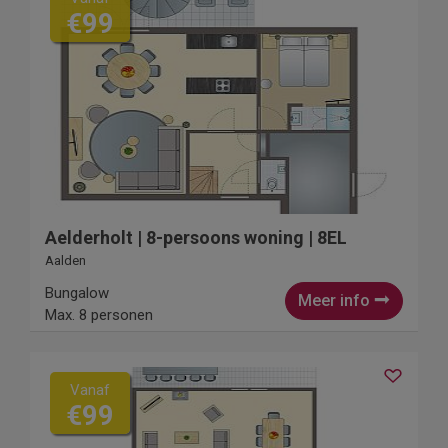
€99
Aelderholt | 8-persoons woning | 8EL
Aalden
Bungalow
Meer info
Max. 8 personen
Vanaf
€99