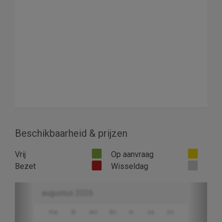
Beschikbaarheid & prijzen
Vrij
Op aanvraag
Bezet
Wisseldag
Previous
Next
augustus 2026
ma
di
wo
do
vr
za
zo