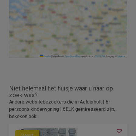
Leaflet
|
Map data ©
OpenStreetMap
contributors,
CC-BY-SA
, Imagery ©
Mapbox
Niet helemaal het huisje waar u naar op
zoek was?
Andere websitebezoekers die in Aelderholt | 6-
persoons kinderwoning | 6ELK geïntresseerd zijn,
bekeken ook:
Vanaf