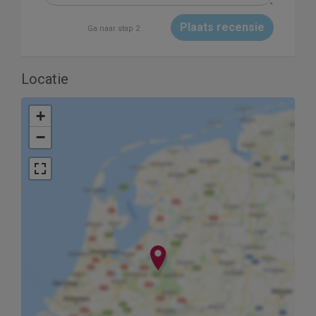
Plaats recensie
Ga naar stap 2
Locatie
+
−