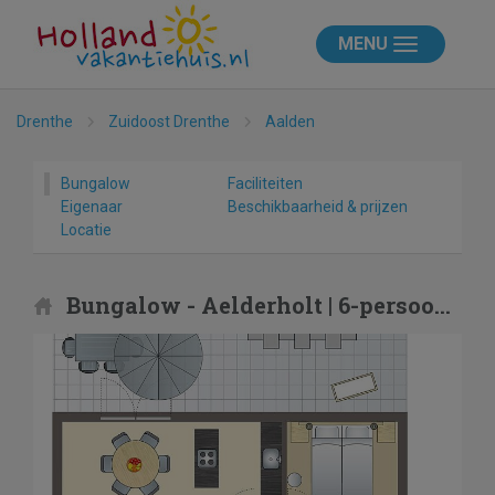
MENU
Drenthe
Zuidoost Drenthe
Aalden
Bungalow
Faciliteiten
Eigenaar
Beschikbaarheid & prijzen
Locatie
Bungalow - Aelderholt | 6-persoons kinderwoning | 6ELK