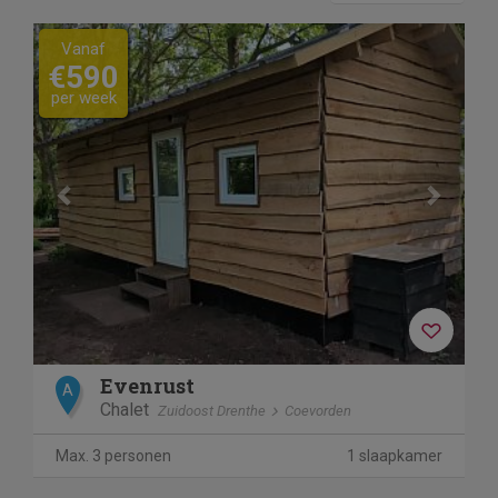
Previous
Next
Vanaf
€590
per week
Evenrust
A
Chalet
Zuidoost Drenthe
Coevorden
Max. 3 personen
1 slaapkamer