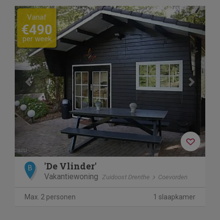
Previous
Next
Vanaf
€490
per week
'De Vlinder'
B
Vakantiewoning
Zuidoost Drenthe
Coevorden
Max. 2 personen
1 slaapkamer