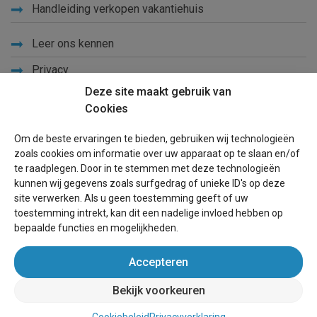
Handleiding verkopen vakantiehuis
Leer ons kennen
Privacy
Deze site maakt gebruik van
Links
Cookies
Sitemap
Om de beste ervaringen te bieden, gebruiken wij technologieën
Blog
zoals cookies om informatie over uw apparaat op te slaan en/of
te raadplegen. Door in te stemmen met deze technologieën
Voor eigenaren
kunnen wij gegevens zoals surfgedrag of unieke ID's op deze
site verwerken. Als u geen toestemming geeft of uw
Een advertentie plaatsen
toestemming intrekt, kan dit een nadelige invloed hebben op
bepaalde functies en mogelijkheden.
Inloggen
Accepteren
Succesvol verhuren vakantiewoning
Bekijk voorkeuren
wereldvakantiehuis.nl
(vakantiehuizen wereldwijd)