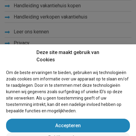
Handleiding vakantiehuis kopen
Handleiding verkopen vakantiehuis
Leer ons kennen
Privacy
Deze site maakt gebruik van
Links
Cookies
Sitemap
Om de beste ervaringen te bieden, gebruiken wij technologieën
Blog
zoals cookies om informatie over uw apparaat op te slaan en/of
te raadplegen. Door in te stemmen met deze technologieën
Voor eigenaren
kunnen wij gegevens zoals surfgedrag of unieke ID's op deze
site verwerken. Als u geen toestemming geeft of uw
Een advertentie plaatsen
toestemming intrekt, kan dit een nadelige invloed hebben op
bepaalde functies en mogelijkheden.
Inloggen
Accepteren
Succesvol verhuren vakantiewoning