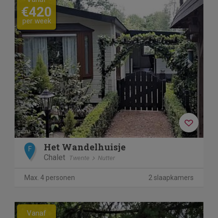
€420
per week
Het Wandelhuisje
F
Chalet
Twente
Nutter
Max. 4 personen
2 slaapkamers
Previous
Next
Vanaf