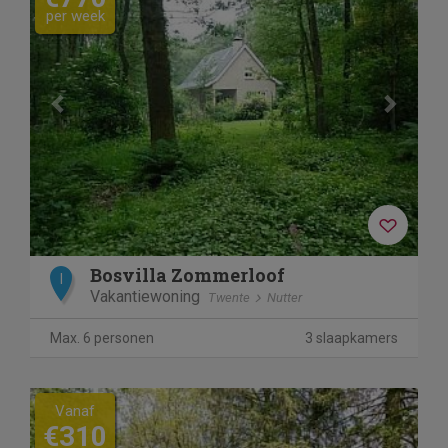
per week
Bosvilla Zommerloof
I
Vakantiewoning
Twente
Nutter
Max. 6 personen
3 slaapkamers
Vanaf
€310