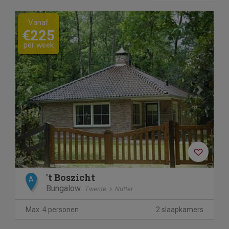
Previous
Next
Vanaf
€225
per week
't Boszicht
A
Bungalow
Twente
Nutter
Max. 4 personen
2 slaapkamers