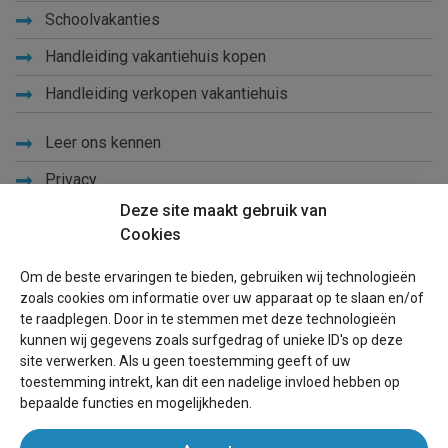
Schoolvakanties
Handleiding vakantiehuis kopen
Handleiding verkopen vakantiehuis
Leer ons kennen
Privacy
Deze site maakt gebruik van
Links
Cookies
Sitemap
Om de beste ervaringen te bieden, gebruiken wij technologieën
Blog
zoals cookies om informatie over uw apparaat op te slaan en/of
te raadplegen. Door in te stemmen met deze technologieën
Voor eigenaren
kunnen wij gegevens zoals surfgedrag of unieke ID's op deze
site verwerken. Als u geen toestemming geeft of uw
Een advertentie plaatsen
toestemming intrekt, kan dit een nadelige invloed hebben op
bepaalde functies en mogelijkheden.
Inloggen