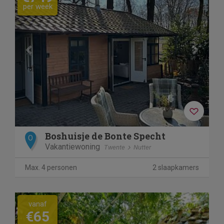
per week
Boshuisje de Bonte Specht
O
Vakantiewoning
Twente
Nutter
Max. 4 personen
2 slaapkamers
vanaf
€65