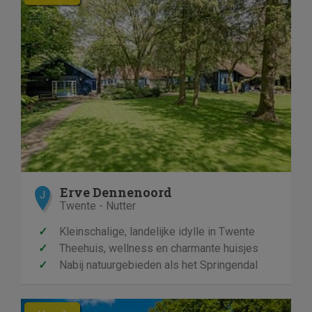
Erve Dennenoord
J
Twente - Nutter
✓
Kleinschalige, landelijke idylle in Twente
✓
Theehuis, wellness en charmante huisjes
✓
Nabij natuurgebieden als het Springendal
Previous
Next