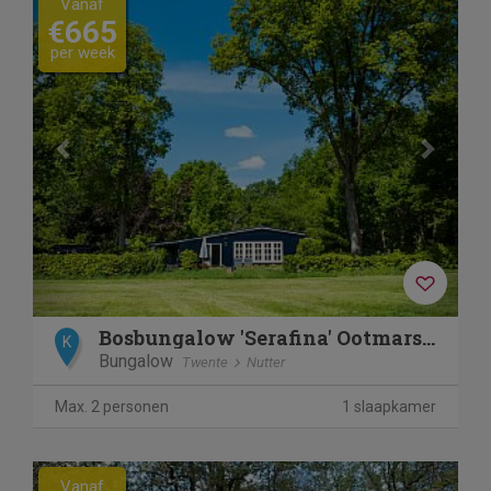
Vanaf
€665
per week
Bosbungalow 'Serafina' Ootmarsum
K
Bungalow
Twente
Nutter
Max. 2 personen
1 slaapkamer
Previous
Next
Vanaf