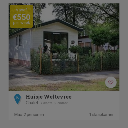
Previous
Next
Vanaf
€550
per week
Huisje Weltevree
B
Chalet
Twente
Nutter
Max. 2 personen
1 slaapkamer