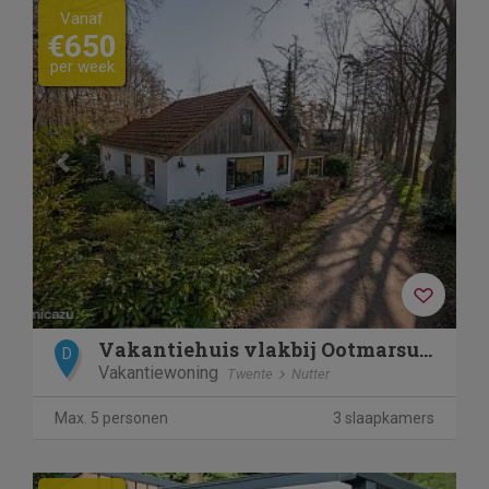
Previous
Next
Vanaf
€650
per week
Vakantiehuis vlakbij Ootmarsum
D
Vakantiewoning
Twente
Nutter
Max. 5 personen
3 slaapkamers
Previous
Next