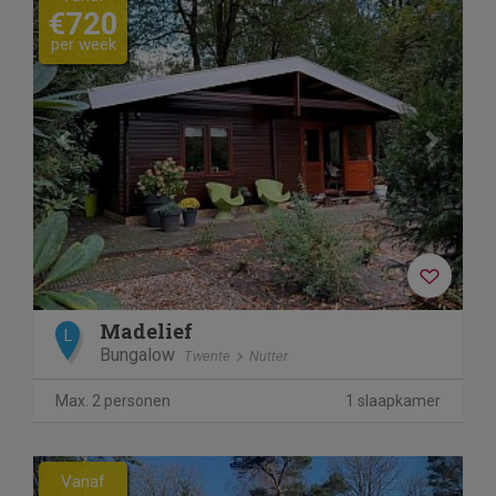
€720
per week
Madelief
L
Bungalow
Twente
Nutter
Max. 2 personen
1 slaapkamer
Previous
Next
Vanaf