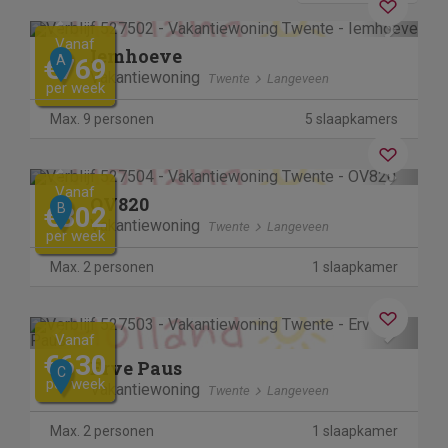
Previous
Next
Vanaf
Iemhoeve
A
€769
Vakantiewoning
Twente
Langeveen
per week
Max. 9 personen
5 slaapkamers
Previous
Next
Vanaf
OV820
B
€302
Vakantiewoning
Twente
Langeveen
per week
Max. 2 personen
1 slaapkamer
Previous
Next
Vanaf
€630
Erve Paus
C
per week
Vakantiewoning
Twente
Langeveen
Max. 2 personen
1 slaapkamer