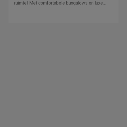
ruimte! Met comfortabele bungalows en luxe
villa's direct aan het water of in het bos. En niet
duur!