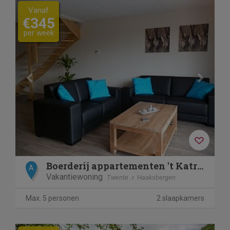
Previous
Next
Vanaf
€345
per week
Boerderij appartementen 't Katreel
A
Vakantiewoning
Twente
Haaksbergen
Max. 5 personen
2 slaapkamers