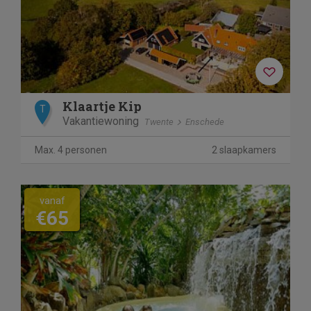
Klaartje Kip
T
Vakantiewoning
Twente
Enschede
Max. 4 personen
2 slaapkamers
vanaf
€65