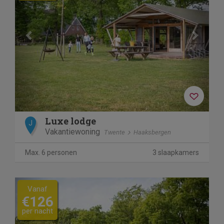
Luxe lodge
J
Vakantiewoning
Twente
Haaksbergen
Max. 6 personen
3 slaapkamers
Previous
Next
Vanaf
€126
per nacht