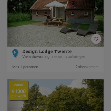
Design Lodge Twente
N
Vakantiewoning
Twente
Haaksbergen
Max. 4 personen
2 slaapkamers
Previous
Next
Vanaf
€1000
per week