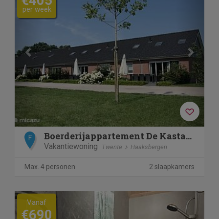
€405
per week
Boerderijappartement De Kastanje
F
Vakantiewoning
Twente
Haaksbergen
Max. 4 personen
2 slaapkamers
Previous
Next
Vanaf
€690