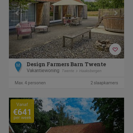
Design Farmers Barn Twente
M
Vakantiewoning
Twente
Haaksbergen
Max. 4 personen
2 slaapkamers
Previous
Next
Vanaf
€641
per week