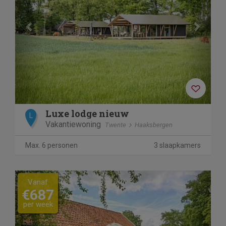
Luxe lodge nieuw
L
Vakantiewoning
Twente
Haaksbergen
Max. 6 personen
3 slaapkamers
Previous
Next
Vanaf
€687
per week