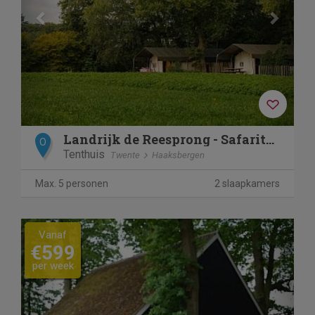
Landrijk de Reesprong - Safaritent 1
O
Tenthuis
Twente
Haaksbergen
Max. 5 personen
2 slaapkamers
Previous
Next
Vanaf
€599
per week