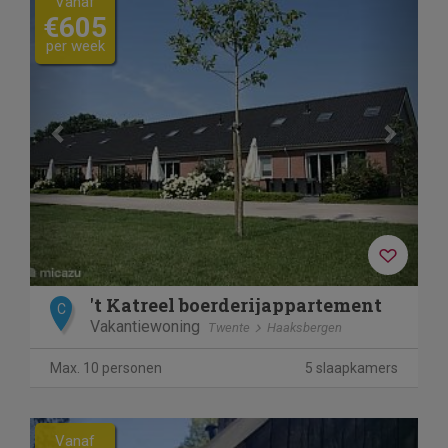
Vanaf
€605
per week
't Katreel boerderijappartement
C
Vakantiewoning
Twente
Haaksbergen
Max. 10 personen
5 slaapkamers
Previous
Next
Vanaf