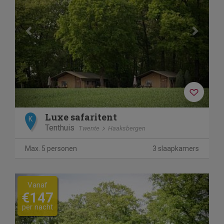
Luxe safaritent
K
Tenthuis
Twente
Haaksbergen
Max. 5 personen
3 slaapkamers
Previous
Next
Vanaf
€147
per nacht