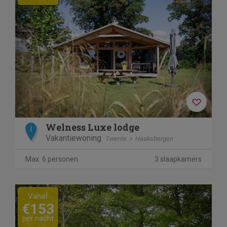
Welness Luxe lodge
I
Vakantiewoning
Twente
Haaksbergen
Max. 6 personen
3 slaapkamers
Previous
Next
Vanaf
€153
per nacht