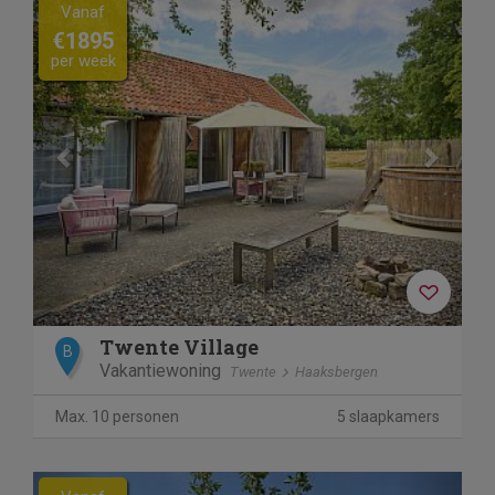
Previous
Next
Vanaf
€1895
per week
Twente Village
B
Vakantiewoning
Twente
Haaksbergen
Max. 10 personen
5 slaapkamers
Previous
Next