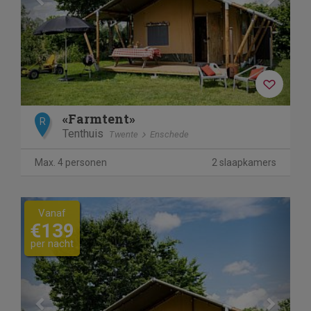
«Farmtent»
R
Tenthuis
Twente
Enschede
Max. 4 personen
2 slaapkamers
Previous
Next
Vanaf
€139
per nacht