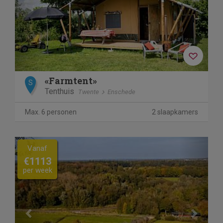
«Farmtent»
S
Tenthuis
Twente
Enschede
Max. 6 personen
2 slaapkamers
Previous
Next
Vanaf
€1113
per week