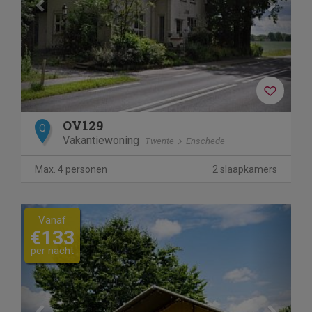
OV129
Q
Vakantiewoning
Twente
Enschede
Max. 4 personen
2 slaapkamers
Previous
Next
Vanaf
€133
per nacht