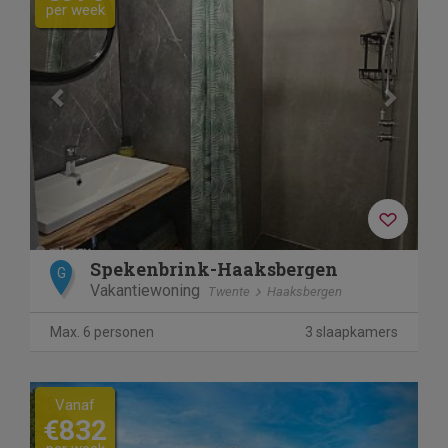
per week
Spekenbrink-Haaksbergen
G
Vakantiewoning
Twente
Haaksbergen
Max. 6 personen
3 slaapkamers
Previous
Next
Vanaf
€832