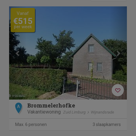
Previous
Next
Vanaf
€515
per week
Brommelerhofke
A
Vakantiewoning
Zuid Limburg
Wijnandsrade
Max. 6 personen
3 slaapkamers